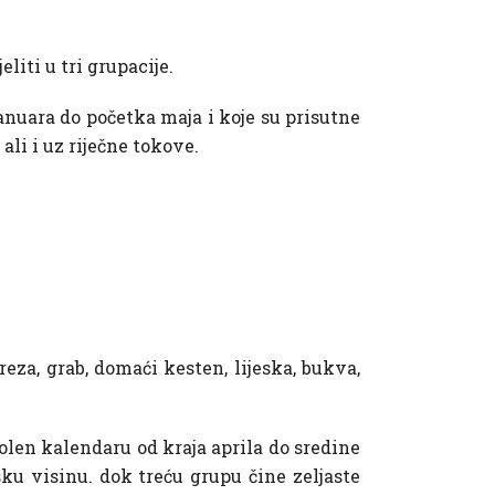
liti u tri grupacije.
anuara do početka maja i koje su prisutne
li i uz riječne tokove.
breza, grab, domaći kesten, lijeska, bukva,
olen kalendaru od kraja aprila do sredine
u visinu. dok treću grupu čine zeljaste