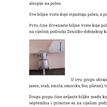
alergije na polen.
Sve biljne vrste koje otpuštaju polen, a p
Prvu čine drvenaste biljne vrste koje po
na cijelom području Zeničko-dobojskog ka
U ovu grupu ubrajaj
jasen, orah, smrča, omorika, bor, platan), to
Drugu grupu čine zeljaste biljke među ko
septembra i prisutne su na cijelom pod