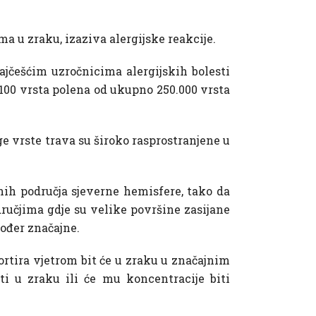
a u zraku, izaziva alergijske reakcije.
jčešćim uzročnicima alergijskih bolesti
 100 vrsta polena od ukupno 250.000 vrsta
ge vrste trava su široko rasprostranjene u
enih područja sjeverne hemisfere, tako da
dručjima gdje su velike površine zasijane
kođer značajne.
portira vjetrom bit će u zraku u značajnim
ti u zraku ili će mu koncentracije biti