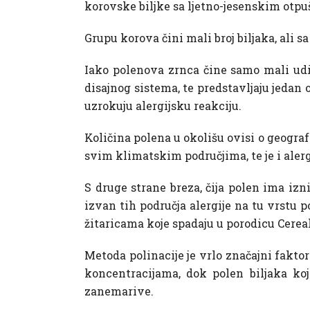
korovske biljke sa ljetno-jesenskim otp
Grupu korova čini mali broj biljaka, ali 
Iako polenova zrnca čine samo mali udi
disajnog sistema, te predstavljaju jedan
uzrokuju alergijsku reakciju.
Količina polena u okolišu ovisi o geograf
svim klimatskim područjima, te je i alerg
S druge strane breza, čija polen ima izn
izvan tih područja alergije na tu vrstu 
žitaricama koje spadaju u porodicu Cereal
Metoda polinacije je vrlo značajni faktor
koncentracijama, dok polen biljaka koj
zanemarive.