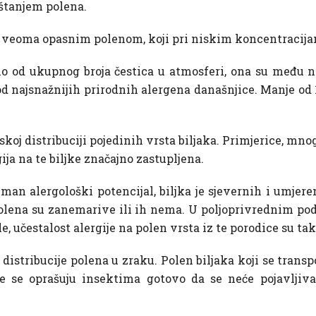
uštanjem polena.
sa veoma opasnim polenom, koji pri niskim koncentracijam
o od ukupnog broja čestica u atmosferi, ona su među na
 od najsnažnijih prirodnih alergena današnjice. Manje od
skoj distribuciji pojedinih vrsta biljaka. Primjerice, mno
ija na te biljke značajno zastupljena.
iman alergološki potencijal, biljka je sjevernih i umjer
polena su zanemarive ili ih nema. U poljoprivrednim po
e, učestalost alergije na polen vrsta iz te porodice su ta
 distribucije polena u zraku. Polen biljaka koji se trans
e se oprašuju insektima gotovo da se neće pojavljiva