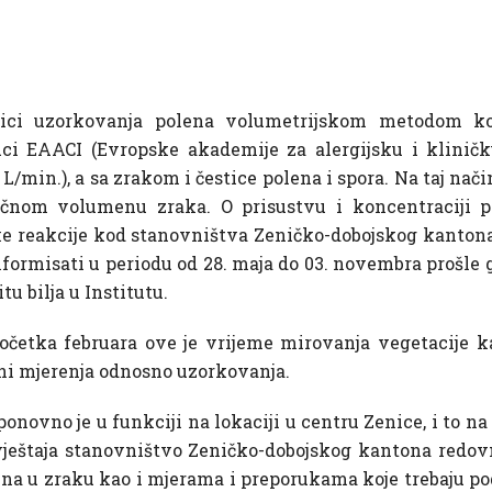
ici uzorkovanja polena volumetrijskom metodom ko
ruci EAACI (Evropske akademije za alergijsku i kliničk
L/min.), a sa zrakom i čestice polena i spora. Na taj na
ničnom volumenu zraka. O prisustvu i koncentraciji 
jske reakcije kod stanovništva Zeničko-dobojskog kanto
nformisati u periodu od 28. maja do 03. novembra prošle 
u bilja u Institutu.
očetka februara ove je vrijeme mirovanja vegetacije k
 ni mjerenja odnosno uzorkovanja.
onovno je u funkciji na lokaciji u centru Zenice, i to na
eštaja stanovništvo Zeničko-dobojskog kantona redovno
lena u zraku kao i mjerama i preporukama koje trebaju pod