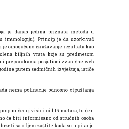
ja je danas jedina priznata metoda u
u imunologiju). Princip je da uzorkivač
čin je omogučeno izražavanje rezultata kao
polena biljnih vrsta koje su predmetom
na i preporukama posjetioci zvanične web
godine putem sedmičnih izvještaja, ističe
ada nema polinacije odnosno otpuštanja
 preporučenoj visini oid 15 metara, te će u
 će biti informisano od stručnih osoba
uzeti sa ciljem zaštite kada su u pitanju