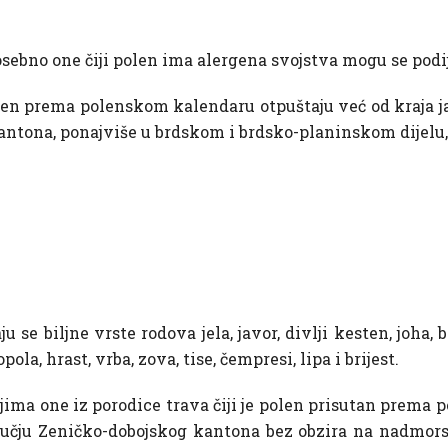
osebno one čiji polen ima alergena svojstva mogu se podije
len prema polenskom kalendaru otpuštaju već od kraja j
ntona, ponajviše u brdskom i brdsko-planinskom dijelu, a
u se biljne vrste rodova jela, javor, divlji kesten, joha, 
pola, hrast, vrba, zova, tise, čempresi, lipa i brijest.
jima one iz porodice trava čiji je polen prisutan prema p
ručju Zeničko-dobojskog kantona bez obzira na nadmorsk