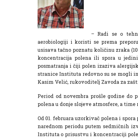
– Radi se o tehn
aerobiologiji i koristi se prema prepo
usisava tačno poznatu količinu zraka (10 
koncentracija polena ili spora u jedi
posmatranja i čiji polen izaziva alergi
stranice Instituta redovno su se mogli i
Kasim Velić, rukovoditelj Zavoda za zaštit
Period od novembra prošle godine do p
polena u donje slojeve atmosfere, a time
Od 01. februara uzorkivač polena i spora p
narednom periodu putem sedmičnih izvj
Instituta o prisustvu i koncentraciji po