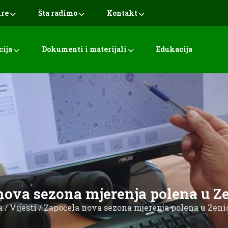
ure
Šta radimo
Kontakt
cija
Dokumenti i materijali
Edukacija
nova sezona mjerenja polena u Ze
a
/
Vijesti
/ Započela nova sezona mjerenja polena u Zeni