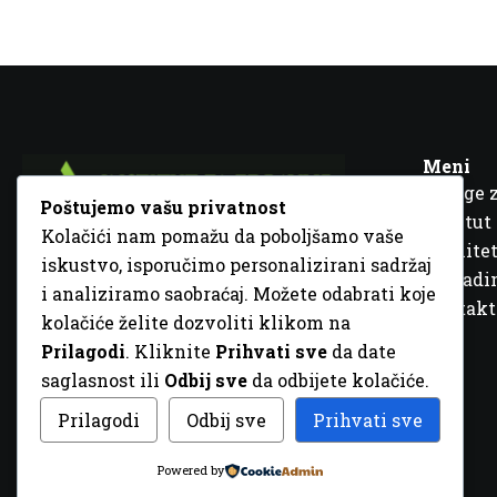
Meni
Usluge 
Poštujemo vašu privatnost
Institut
Kolačići nam pomažu da poboljšamo vaše
Kvalitet
iskustvo, isporučimo personalizirani sadržaj
Fra Ivana Jukića br. 2, 72000 Zenica, BiH
Šta rad
i analiziramo saobraćaj. Možete odabrati koje
+387 32 448 001
Kontakt
kolačiće želite dozvoliti klikom na
info@inz.ba
Prilagodi
. Kliknite
Prihvati sve
da date
http://www.inz.ba
saglasnost ili
Odbij sve
da odbijete kolačiće.
© 2026 Sva prava zadržana. Dizajn
GordonDM
Prilagodi
Odbij sve
Prihvati sve
Powered by