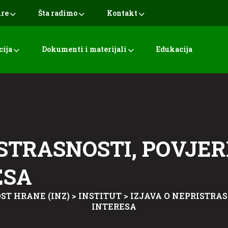
ure
Šta radimo
Kontakt
cija
Dokumenti i materijali
Edukacija
STRASNOSTI, POVJERL
ESA
ST HRANE (INZ)
>
INSTITUT
>
IZJAVA O NEPRISTRAS
INTERESA