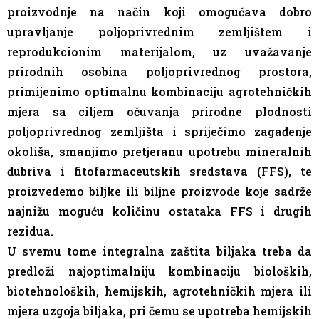
proizvodnje na način koji omogućava dobro
upravljanje poljoprivrednim zemljištem i
reprodukcionim materijalom, uz uvažavanje
prirodnih osobina poljoprivrednog prostora,
primijenimo optimalnu kombinaciju agrotehničkih
mjera sa ciljem očuvanja prirodne plodnosti
poljoprivrednog zemljišta i spriječimo zagađenje
okoliša, smanjimo pretjeranu upotrebu mineralnih
đubriva i fitofarmaceutskih sredstava (FFS), te
proizvedemo biljke ili biljne proizvode koje sadrže
najnižu moguću količinu ostataka FFS i drugih
rezidua.
U svemu tome integralna zaštita biljaka treba da
predloži najoptimalniju kombinaciju bioloških,
biotehnoloških, hemijskih, agrotehničkih mjera ili
mjera uzgoja biljaka, pri čemu se upotreba hemijskih