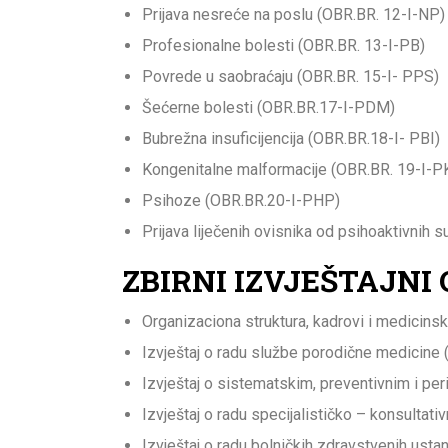
Prijava nesreće na poslu (OBR.BR. 12-I-NP)
Profesionalne bolesti (OBR.BR. 13-I-PB)
Povrede u saobraćaju (OBR.BR. 15-I- PPS)
Šećerne bolesti (OBR.BR.17-I-PDM)
Bubrežna insuficijencija (OBR.BR.18-I- PBI)
Kongenitalne malformacije (OBR.BR. 19-I-
Psihoze (OBR.BR.20-I-PHP)
Prijava liječenih ovisnika od psihoaktivnih 
ZBIRNI IZVJEŠTAJNI
Organizaciona struktura, kadrovi i medici
Izvještaj o radu službe porodične medicine
Izvještaj o sistematskim, preventivnim i pe
Izvještaj o radu specijalističko – konsultat
Izvještaj o radu bolničkih zdravstvenih ust