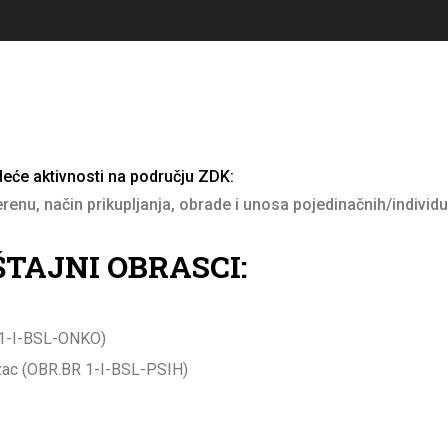
edeće aktivnosti na području ZDK:
renu, način prikupljanja, obrade i unosa pojedinačnih/individu
ŠTAJNI OBRASCI:
R.1-I-BSL-ONKO)
brazac (OBR.BR 1-I-BSL-PSIH)