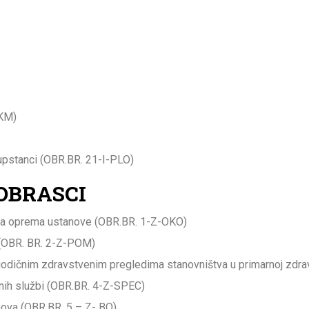
PKM)
supstanci (OBR.BR. 21-I-PLO)
 OBRASCI
nska oprema ustanove (OBR.BR. 1-Z-OKO)
 (OBR. BR. 2-Z-POM)
riodičnim zdravstvenim pregledima stanovništva u primarnoj zdra
ivnih službi (OBR.BR. 4-Z-SPEC)
anova (OBR.BR. 5 – Z- BO)