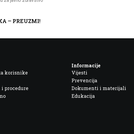
du za javno zdravstvo
KA – PREUZMI!
Informacije
za korisnike
Vijesti
Prevencija
 i procedure
Dokumenti i materijali
imo
Edukacija