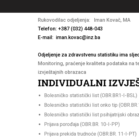
Rukovodilac odjeljenja: Iman Kovač, MA
Telefon: +387 (032) 448-043
E-mail:
iman.kovac@inz.ba
Odjeljenje za zdravstvenu statistiku ima slj
Monitoring, praćenje kvaliteta podataka na te
izvještajnih obrazaca
INDIVIDUALNI IZVJE
Bolesničko statistički list (OBR.BR1-I-BSL)
Bolesničko statistički list onko tip (OBR.B
Bolesničko statistički list psihijatrijski o
Prijava porođaja (OBR.BR. 10-I-PP)
Prijava prekida trudnoće (OBR.BR. 11-I-PT)