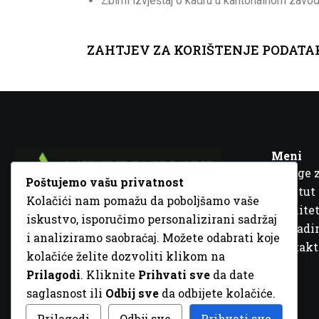
Zbirni izvještaj o kadru u kantonalnom zavo
ZAHTJEV ZA KORIŠTENJE PODATA
Meni
Usluge 
Poštujemo vašu privatnost
Institut
Kolačići nam pomažu da poboljšamo vaše
Kvalitet
iskustvo, isporučimo personalizirani sadržaj
Fra Ivana Jukića br. 2, 72000 Zenica, BiH
Šta rad
i analiziramo saobraćaj. Možete odabrati koje
+387 32 448 001
Kontakt
kolačiće želite dozvoliti klikom na
info@inz.ba
Prilagodi
. Kliknite
Prihvati sve
da date
http://www.inz.ba
saglasnost ili
Odbij sve
da odbijete kolačiće.
© 2026 Sva prava zadržana. Dizajn
GordonDM
Prilagodi
Odbij sve
Prihvati sve