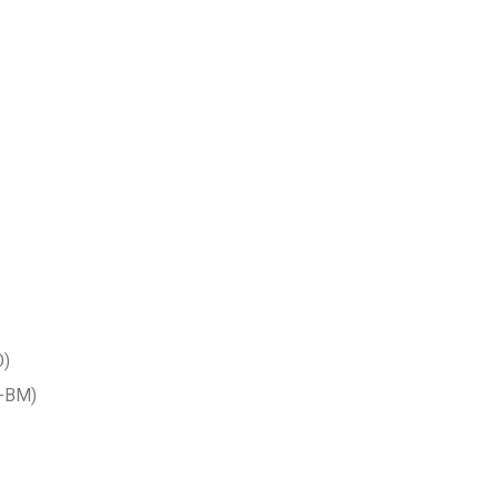
O)
Z-BM)