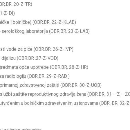
(OBR.BR. 20-Z-TR)
21-Z-DI)
olničke i bolničke) (OBR.BR. 22-Z-KLAB)
o-serološkog laboratorija (OBR.BR. 23-Z-LAB)
osti vode za piće (OBR.BR. 26-Z-IVP)
a dijalizu (OBR.BR .27-Z-VOD)
 i predmeta opće upotrebe (OBR.BR. 28-Z-HR)
za radiologiju (OBR.BR .29-Z-RAD )
u primarnoj zdravstvenoj zaštiti (OBR.BR. 30-Z-UOB)
 službi zaštite reproduktivnog zdravlja žena (OBR.BR. 31 – Z – Ž
ma utvrđenim u bolničkim zdravstvenim ustanovama (OBR. BR. 32-