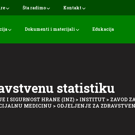
ure
Šta radimo
Kontakt
cija
Dokumenti i materijali
Edukacija
ravstvenu statistiku
JE I SIGURNOST HRANE (INZ)
>
INSTITUT
>
ZAVOD Z
OCIJALNU MEDICINU
>
ODJELJENJE ZA ZDRAVSTVEN