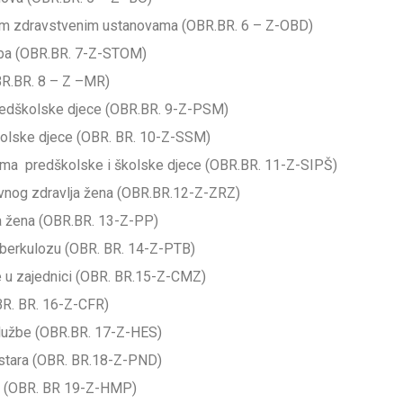
čkim zdravstvenim ustanovama (OBR.BR. 6 – Z-OBD)
 zuba (OBR.BR. 7-Z-STOM)
OBR.BR. 8 – Z –MR)
 predškolske djece (OBR.BR. 9-Z-PSM)
 školske djece (OBR. BR. 10-Z-SSM)
dima predškolske i školske djece (OBR.BR. 11-Z-SIPŠ)
tivnog zdravlja žena (OBR.BR.12-Z-ZRZ)
da žena (OBR.BR. 13-Z-PP)
 tuberkulozu (OBR. BR. 14-Z-PTB)
je u zajednici (OBR. BR.15-Z-CMZ)
(OBR. BR. 16-Z-CFR)
službe (OBR.BR. 17-Z-HES)
sestara (OBR. BR.18-Z-PND)
ći (OBR. BR 19-Z-HMP)