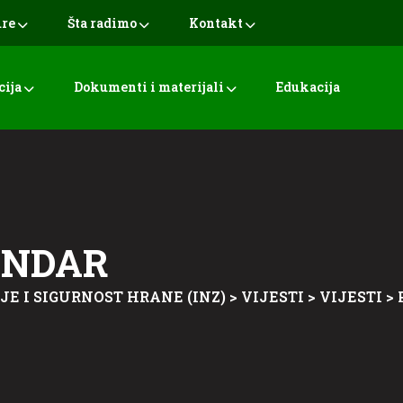
ure
Šta radimo
Kontakt
cija
Dokumenti i materijali
Edukacija
ENDAR
JE I SIGURNOST HRANE (INZ)
>
VIJESTI
>
VIJESTI
>