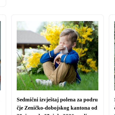
u
Sedmični izvještaj polena za podru
čje Zeničko-dobojskog kantona od