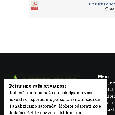
Priručnik so
1
955
Meni
Usluge 
Poštujemo vašu privatnost
Institut
Kolačići nam pomažu da poboljšamo vaše
Kvalitet
iskustvo, isporučimo personalizirani sadržaj
Fra Ivana Jukića br. 2, 72000 Zenica, BiH
Šta rad
i analiziramo saobraćaj. Možete odabrati koje
+387 32 448 001
Kontakt
kolačiće želite dozvoliti klikom na