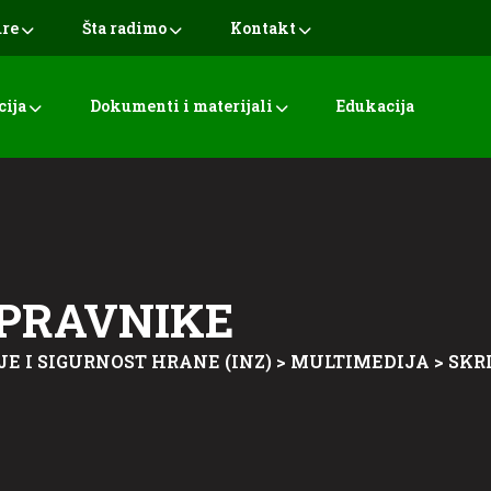
ure
Šta radimo
Kontakt
cija
Dokumenti i materijali
Edukacija
IPRAVNIKE
JE I SIGURNOST HRANE (INZ)
>
MULTIMEDIJA
>
SKR