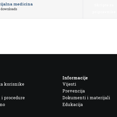
cijalna medicina
Skripte za
 downloads
pripravnike
Informacije
za korisnike
Vijesti
Prevencija
 i procedure
Dokumenti i materijali
imo
Edukacija