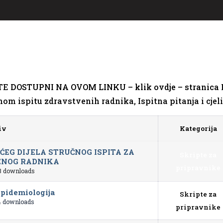
UTE
DOSTUPNI NA OVOM LINKU – klik ovdje – stranica 
om ispitu zdravstvenih radnika, Ispitna pitanja i cjeli
iv
Kategorija
ĆEG DIJELA STRUČNOG ISPITA ZA
Skripte za
NOG RADNIKA
pripravnike
 downloads
epidemiologija
Skripte za
 downloads
pripravnike