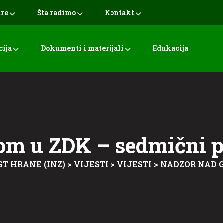
ure
Šta radimo
Kontakt
cija
Dokumenti i materijali
Edukacija
om u ZDK – sedmični p
ST HRANE (INZ)
>
VIJESTI
>
VIJESTI
>
NADZOR NAD G