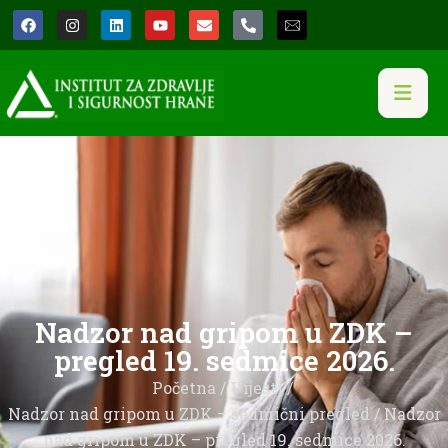
Nadzor nad gripom u ZDK –
pregled 19. sedmice 2026.
Početna
/
Vijesti
/
Nadzor nad gripom u ZDK – sedmični pregled
/ Nadzor
nad gripom u ZDK – pregled 19. sedmice 2026.