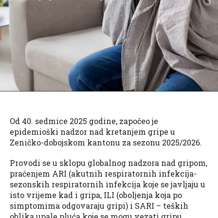
Od 40. sedmice 2025 godine, započeo je
epidemioški nadzor nad kretanjem gripe u
Zeničko-dobojskom kantonu za sezonu 2025/2026.
Provodi se u sklopu globalnog nadzora nad gripom,
praćenjem ARI (akutnih respiratornih infekcija-
sezonskih respiratornih infekcija koje se javljaju u
isto vrijeme kad i gripa, ILI (oboljenja koja po
simptomima odgovaraju gripi) i SARI – teških
oblika upale pluća koje se mogu vezati gripu.