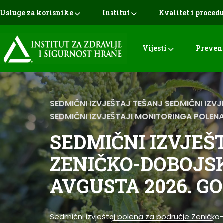
Usluge za korisnike
Institut
Kvalitet i proced
Vijesti
Preven
SEDMIČNI IZVJEŠTAJ TEŠANJ
SEDMIČNI IZV
SEDMIČNI IZVJEŠTAJI MONITORINGA POLENA
SEDMIČNI
IZVJEŠ
ZENIČKO-DOBOJSK
AVGUSTA 2026. G
Sedmični izvještaj polena za područje Zeničko