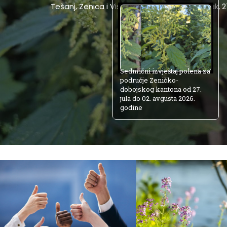
Tešanj, Zenica i Visoko za period: ponedjeljak, 2
Sedmični izvještaj polena za
područje Zeničko-
dobojskog kantona od 27.
jula do 02. avgusta 2026.
godine