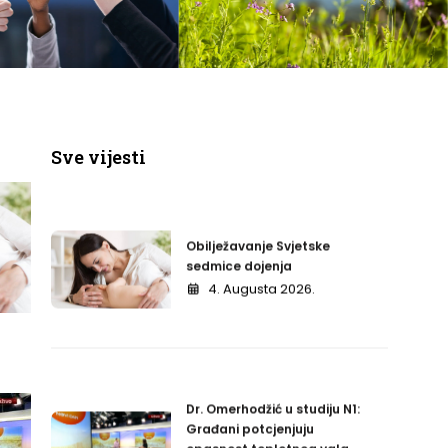
Obilježavanje Svjetske
sedmice dojenja
4. Augusta 2026.
Sve vijesti
Dr. Omerhodžić u studiju N1:
Građani potcjenjuju
opasnost toplotnog vala
3. Augusta 2026.
Svjetska sedmica dojenja