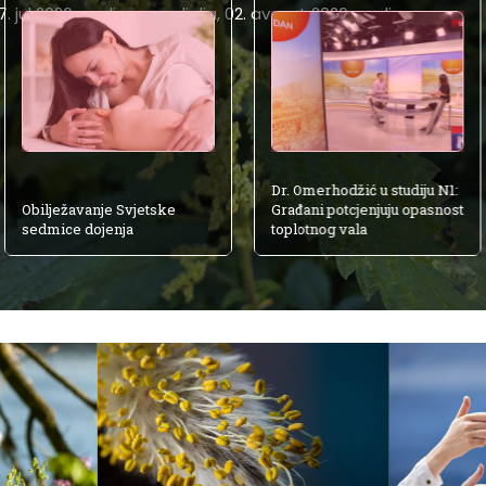
7. jul 2026. godine - nedjelja, 02. avgust 2026. godine
Dr. Omerhodžić u studiju N1:
Obilježavanje Svjetske
Građani potcjenjuju opasnost
sedmice dojenja
toplotnog vala