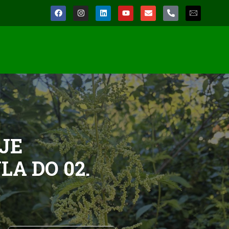
Sedmični izvještaj polena za
područje Zeničko-dobojskog
kantona od 27. jula do 02.
avgusta 2026. godine
6. Augusta 2026.
JE
Obilježavanje Svjetske
sedmice dojenja
A DO 02.
4. Augusta 2026.
Dr. Omerhodžić u studiju N1: