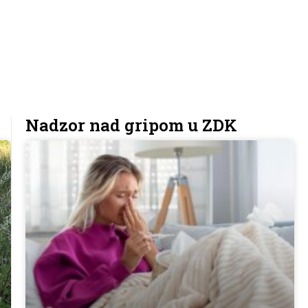
Dr. Omerhodžić u studiju N1:
Građani potcjenjuju
opasnost toplotnog vala
3. Augusta 2026.
Nadzor nad gripom u ZDK
Svjetska sedmica dojenja
1. Augusta 2026.