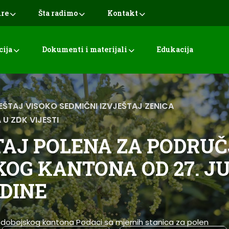
ure
Šta radimo
Kontakt
cija
Dokumenti i materijali
Edukacija
JEŠTAJ VISOKO
SEDMIČNI IZVJEŠTAJ ZENICA
 U ZDK
VIJESTI
TAJ POLENA ZA PODRUČ
OG KANTONA OD 27. JUL
ODINE
-dobojskog kantona Podaci sa mjernih stanica za polen