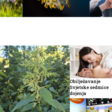
Obilježavanje
Svjetske sedmice
dojenja