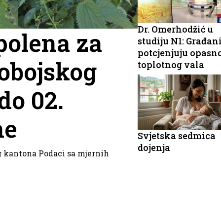
Dr. Omerhodžić u
polena za
studiju N1: Građan
potcjenjuju opasn
obojskog
toplotnog vala
do 02.
ne
Svjetska sedmica
dojenja
g kantona Podaci sa mjernih