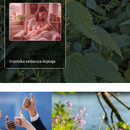
Građani potcjenjuju
opasnost toplotnog vala
3. Augusta 2026.
Svjetska sedmica dojenja
1. Augusta 2026.
Svjetska sedmica dojenja
Sedmični izvještaj polena za
područje Zeničko-dobojskog
kantona od 27. jula do 02.
avgusta 2026. godine
6. Augusta 2026.