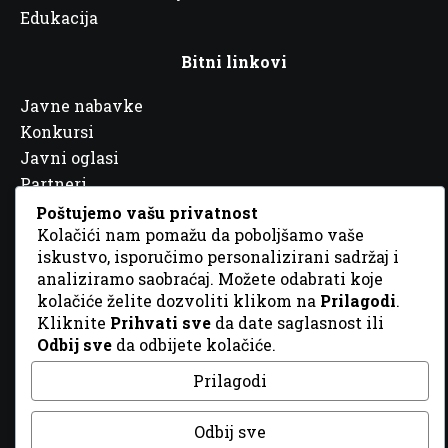
Edukacija
Bitni linkovi
Javne nabavke
Konkursi
Javni oglasi
Partneri
Poštujemo vašu privatnost
Kolačići nam pomažu da poboljšamo vaše
iskustvo, isporučimo personalizirani sadržaj i
analiziramo saobraćaj. Možete odabrati koje
kolačiće želite dozvoliti klikom na
Prilagodi
.
© 2026 Sva prava zadržana. Dizajn
GordonDM
Kliknite
Prihvati sve
da date saglasnost ili
Odbij sve
da odbijete kolačiće.
Prilagodi
Odbij sve