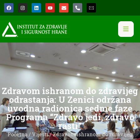
Zdravom ishranom do zdravijeg
odrastanja: U Zenici održana
uvodna radionica sedme faze
Programa “Zdravo jedi, zdravo
rasti”
Početna
/
Vijesti
/ Zdravom ishranom do zdravijeg