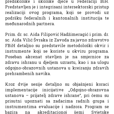
predškolske i školske djece u Federaciji BiH.
Predstavljen je i integrisani intersektorski pristup
realizaciji ovog programa, koji se provodi uz
podršku federalnih i kantonalnih institucija te
međunarodnih partnera.
Prim. dr. sc. Aida Filipović Hadžimeragić i prim. dr.
sc. Aida Vilić Švraka iz Zavoda za javno zdravstvo
FBiH detaljno su predstavile metodološki okvir i
instrumente koji se koriste u okviru programa.
Poseban akcenat stavljen je na smjernice za
zdravu ishranu u dječjem uzrastu, kao i na ulogu
odgojno-obrazovnih ustanova u kreiranju zdravih
prehrambenih navika.
Kroz dvije sesije detaljno su objašnjeni koraci
implementacije inicijative „Odgojno-obrazovna
ustanova – prijatelj zdrave ishrane“, pri čemu su
prisutni upoznati sa zadacima radnih grupa i
instrumentima evaluacije i nadzora. Program se
bazira na akreditacionoj šemi Svjetske