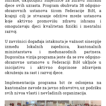
ishrane, uključujući Smjernice za zdravu ishranu
djece svih uzrasta. Program obuhvata 38 odgojno-
obrazovnih ustanova širom Federacije BiH, a
krajnji cilj je stvaranje održive mreže ustanova
koje aktivno promovišu zdravu ishranu i
omogućavaju djeci kvalitetan fizički i mentalni
razvoj.
U završnici događaja istaknuta je važnost sinergije
između lokalnih zajednica, kantonalnih
ministarstava i međunarodnih partnera.
Dugoročna vizija programa jeste da se sve odgojno-
obrazovne ustanove u Federaciji BiH uključe u
inicijativu i aktivno doprinose zdravijem
okruženju za rast i razvoj djece.
Implementacija programa bit će oslonjena na
kantonalne zavode za javno zdravstvo, uz podršku
svih nivoa vlasti i nevladinih organizacija.