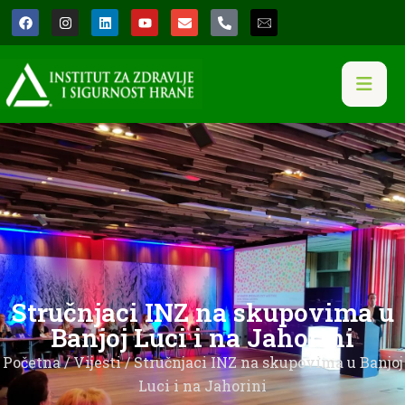
Stručnjaci INZ na skupovima u
Banjoj Luci i na Jahorini
Početna
/
Vijesti
/ Stručnjaci INZ na skupovima u Banjoj
Luci i na Jahorini