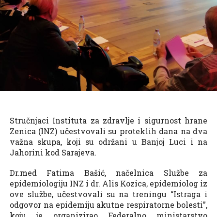
Stručnjaci Instituta za zdravlje i sigurnost hrane
Zenica (INZ) učestvovali su proteklih dana na dva
važna skupa, koji su održani u Banjoj Luci i na
Jahorini kod Sarajeva.
Dr.med Fatima Bašić, načelnica Službe za
epidemiologiju INZ i dr. Alis Kozica, epidemiolog iz
ove službe, učestvovali su na treningu “Istraga i
odgovor na epidemiju akutne respiratorne bolesti”,
koju je organizirao Federalno ministarstvo