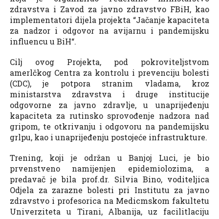
zdravstva i Zavod za javno zdravstvo FBiH, kao
implementatori dijela projekta “Jačanje kapaciteta
za nadzor i odgovor na avijarnu i pandemijsku
influencu u BiH“.
Cilj ovog Projekta, pod pokroviteljstvom
amerlčkog Centra za kontrolu i prevenciju bolesti
(CDC), je potpora stranim vladama, kroz
ministarstva zdravstva i druge institucije
odgovorne za javno zdravlje, u unaprijeđenju
kapaciteta za rutinsko sprovođenje nadzora nad
gripom, te otkrivanju i odgovoru na pandemijsku
grlpu, kao i unaprijeđenju postojeće infrastrukture.
Trening, koji je održan u Banjoj Luci, je bio
prvenstveno namijenjen epidemiolozima, a
predavač je bila prof.dr. Silvia Bino, voditeljica
Odjela za zarazne bolesti pri Institutu za javno
zdravstvo i profesorica na Medicmskom fakultetu
Univerziteta u Tirani, Albanija, uz facilitlaciju