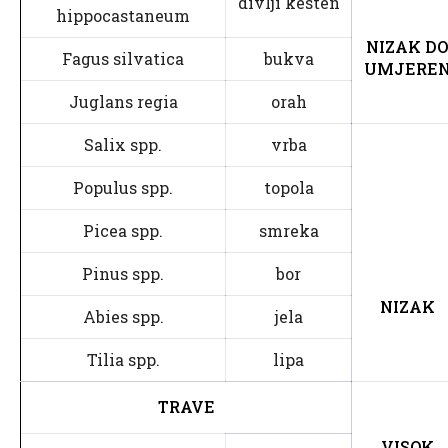
divlji kesten
hippocastaneum
NIZAK DO
Fagus silvatica
bukva
UMJERE
Juglans regia
orah
Salix spp.
vrba
Populus spp.
topola
Picea spp.
smreka
Pinus spp.
bor
NIZAK
Abies spp.
jela
Tilia spp.
lipa
TRAVE
VISOK