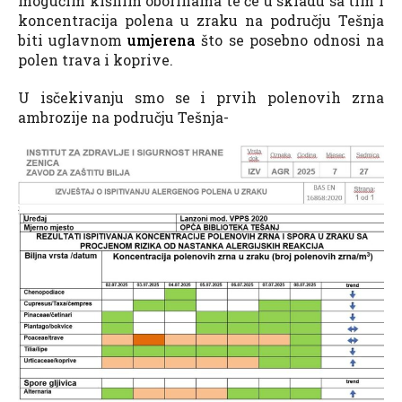
mogućim kišnim oborinama te će u skladu sa tim i
koncentracija polena u zraku na području Tešnja
biti uglavnom
umjerena
što se posebno odnosi na
polen trava i koprive.
U isčekivanju smo se i prvih polenovih zrna
ambrozije na području Tešnja-