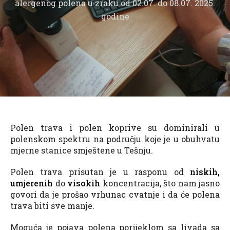
alergenog polena u zraku od 02.07. do 08.07. 2025.
godine
Polen trava i polen koprive su dominirali u
polenskom spektru na području koje je u obuhvatu
mjerne stanice smještene u Tešnju.
Polen trava prisutan je u rasponu od
niskih,
umjerenih
do
visokih
koncentracija, što nam jasno
govori da je prošao vrhunac cvatnje i da će polena
trava biti sve manje.
Moguća je pojava polena porijeklom sa livada sa