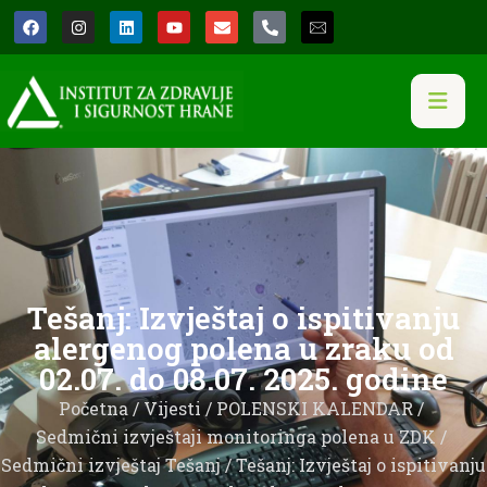
Tešanj: Izvještaj o ispitivanju
alergenog polena u zraku od
02.07. do 08.07. 2025. godine
Početna
/
Vijesti
/
POLENSKI KALENDAR
/
Sedmični izvještaji monitoringa polena u ZDK
/
Sedmični izvještaj Tešanj
/ Tešanj: Izvještaj o ispitivanju