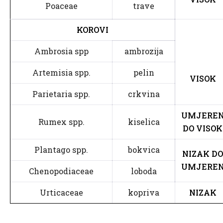
Poaceae
trave
KOROVI
Ambrosia spp
ambrozija
Artemisia spp.
pelin
VISOK
Parietaria spp.
crkvina
UMJERE
Rumex spp.
kiselica
DO VISOK
Plantago spp.
bokvica
NIZAK DO
UMJERE
Chenopodiaceae
loboda
Urticaceae
kopriva
NIZAK