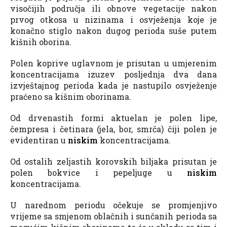
visočijih područja ili obnove vegetacije nakon
prvog otkosa u nizinama i osvježenja koje je
konačno stiglo nakon dugog perioda suše putem
kišnih oborina.
Polen koprive uglavnom je prisutan u umjerenim
koncentracijama izuzev posljednja dva dana
izvještajnog perioda kada je nastupilo osvježenje
praćeno sa kišnim oborinama.
Od drvenastih formi aktuelan je polen lipe,
čempresa i četinara (jela, bor, smrča) čiji polen je
evidentiran u
niskim
koncentracijama.
Od ostalih zeljastih korovskih biljaka prisutan je
polen bokvice i pepeljuge u
niskim
koncentracijama.
U narednom periodu očekuje se promjenjivo
vrijeme sa smjenom oblačnih i sunčanih perioda sa