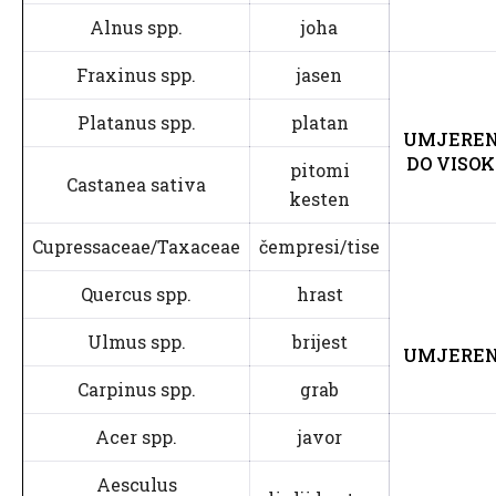
Alnus spp.
joha
Fraxinus spp.
jasen
Platanus spp.
platan
UMJERE
DO VISOK
pitomi
Castanea sativa
kesten
Cupressaceae/Taxaceae
čempresi/tise
Quercus spp.
hrast
Ulmus spp.
brijest
UMJERE
Carpinus spp.
grab
Acer spp.
javor
Aesculus