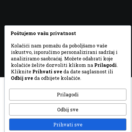
© 2026 Sva prava zadržana. Dizajn
GordonDM
Poštujemo vašu privatnost
Kolačići nam pomažu da poboljšamo vaše
iskustvo, isporučimo personalizirani sadržaj i
analiziramo saobraćaj. Možete odabrati koje
kolačiće želite dozvoliti klikom na
Prilagodi
.
Kliknite
Prihvati sve
da date saglasnost ili
Odbij sve
da odbijete kolačiće.
Prilagodi
Odbij sve
Prihvati sve