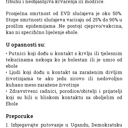
trbuhu i neobjašnjiva krvarenja ili modrice.
Prosječna smrtnost od EVD slučajeva je oko 50%.
Stope smrtnosti slučajeva variraju od 25% do 90% u
prošlim epidemijama .Ne postoji cjepivo/vakcina,
kao ni specifično liječenje ebole.
U opasnosti su:
• Putnici koji dođu u kontakt s krvlju ili tjelesnim
tekućinama nekoga ko je bolestan ili je umro od
ebole
• Ljudi koji dođu u kontakt sa zaraženim divljim
životinjama te ako jedu sirovo ili nedovoljno
kuhano meso zaražene životinje
• Zdravstveni radnici, porodice/obitelji i prijatelji
koji su bili u bliskom kontaktu sa oboljelim od
Ebole
Preporuke
1. Izbjegavajte putovanje u Ugandu, Demokratsku