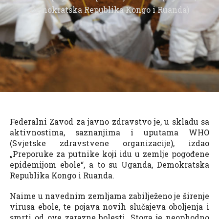
Demokratska Republika Kongo i Ruanda)
Federalni Zavod za javno zdravstvo je, u skladu sa
aktivnostima, saznanjima i uputama WHO
(Svjetske zdravstvene organizacije), izdao
„Preporuke za putnike koji idu u zemlje pogođene
epidemijom ebole“, a to su Uganda, Demokratska
Republika Kongo i Ruanda.
Naime u navednim zemljama zabilježeno je širenje
virusa ebole, te pojava novih slučajeva oboljenja i
smrti od ove zarazne bolesti. Stoga je neophodno