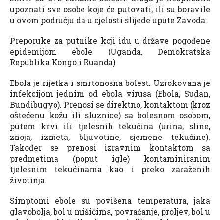
upoznati sve osobe koje će putovati, ili su boravile
u ovom podrućju da u cjelosti slijede upute Zavoda:
Preporuke za putnike koji idu u države pogođene
epidemijom ebole (Uganda, Demokratska
Republika Kongo i Ruanda)
Ebola je rijetka i smrtonosna bolest. Uzrokovana je
infekcijom jednim od ebola virusa (Ebola, Sudan,
Bundibugyo). Prenosi se direktno, kontaktom (kroz
oštećenu kožu ili sluznice) sa bolesnom osobom,
putem krvi ili tjelesnih tekućina (urina, sline,
znoja, izmeta, bljuvotine, sjemene tekućine).
Također se prenosi izravnim kontaktom sa
predmetima (poput igle) kontaminiranim
tjelesnim tekućinama kao i preko zaraženih
životinja.
Simptomi ebole su povišena temperatura, jaka
glavobolja, bol u mišićima, povraćanje, proljev, bol u