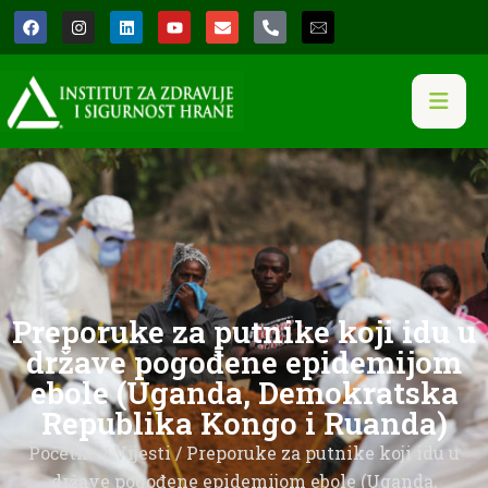
Preporuke za putnike koji idu u
države pogođene epidemijom
ebole (Uganda, Demokratska
Republika Kongo i Ruanda)
Početna
/
Vijesti
/ Preporuke za putnike koji idu u
države pogođene epidemijom ebole (Uganda,