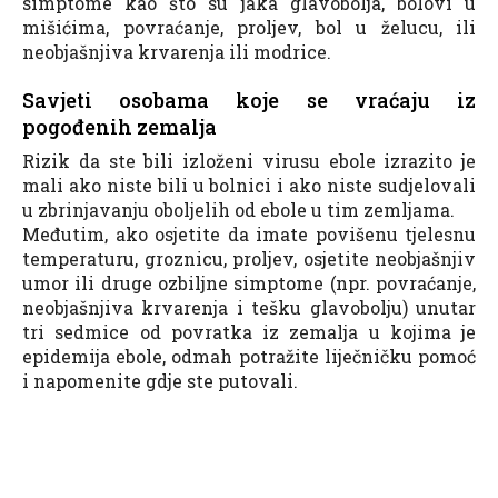
simptome kao što su jaka glavobolja, bolovi u
mišićima, povraćanje, proljev, bol u želucu, ili
neobjašnjiva krvarenja ili modrice.
Savjeti osobama koje se vraćaju iz
pogođenih zemalja
Rizik da ste bili izloženi virusu ebole izrazito je
mali ako niste bili u bolnici i ako niste sudjelovali
u zbrinjavanju oboljelih od ebole u tim zemljama.
Međutim, ako osjetite da imate povišenu tjelesnu
temperaturu, groznicu, proljev, osjetite neobjašnjiv
umor ili druge ozbiljne simptome (npr. povraćanje,
neobjašnjiva krvarenja i tešku glavobolju) unutar
tri sedmice od povratka iz zemalja u kojima je
epidemija ebole, odmah potražite liječničku pomoć
i napomenite gdje ste putovali.