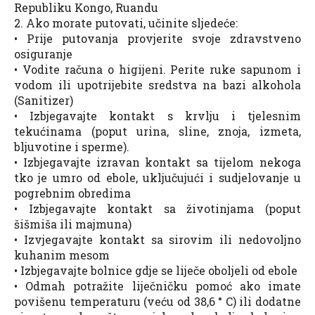
Republiku Kongo, Ruandu
2. Ako morate putovati, učinite sljedeće:
• Prije putovanja provjerite svoje zdravstveno
osiguranje
• Vodite računa o higijeni. Perite ruke sapunom i
vodom ili upotrijebite sredstva na bazi alkohola
(Sanitizer)
• Izbjegavajte kontakt s krvlju i tjelesnim
tekućinama (poput urina, sline, znoja, izmeta,
bljuvotine i sperme).
• Izbjegavajte izravan kontakt sa tijelom nekoga
tko je umro od ebole, uključujući i sudjelovanje u
pogrebnim obredima
• Izbjegavajte kontakt sa životinjama (poput
šišmiša ili majmuna)
• Izvjegavajte kontakt sa sirovim ili nedovoljno
kuhanim mesom
• Izbjegavajte bolnice gdje se liječe oboljeli od ebole
• Odmah potražite liječničku pomoć ako imate
povišenu temperaturu (veću od 38,6 ° C) ili dodatne