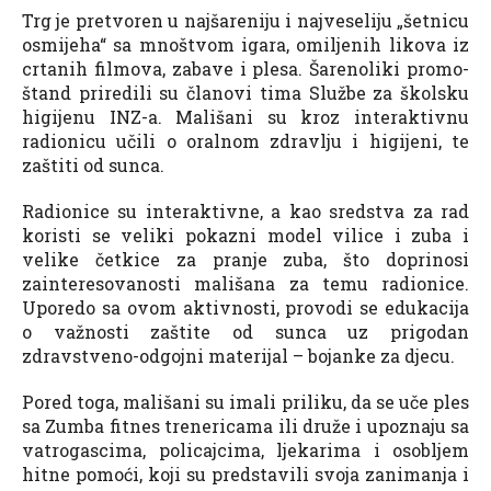
Trg je pretvoren u najšareniju i najveseliju „šetnicu
osmijeha“ sa mnoštvom igara, omiljenih likova iz
crtanih filmova, zabave i plesa. Šarenoliki promo-
štand priredili su članovi tima Službe za školsku
higijenu INZ-a. Mališani su kroz interaktivnu
radionicu učili o oralnom zdravlju i higijeni, te
zaštiti od sunca.
Radionice su interaktivne, a kao sredstva za rad
koristi se veliki pokazni model vilice i zuba i
velike četkice za pranje zuba, što doprinosi
zainteresovanosti mališana za temu radionice.
Uporedo sa ovom aktivnosti, provodi se edukacija
o važnosti zaštite od sunca uz prigodan
zdravstveno-odgojni materijal – bojanke za djecu.
Pored toga, mališani su imali priliku, da se uče ples
sa Zumba fitnes trenericama ili druže i upoznaju sa
vatrogascima, policajcima, ljekarima i osobljem
hitne pomoći, koji su predstavili svoja zanimanja i