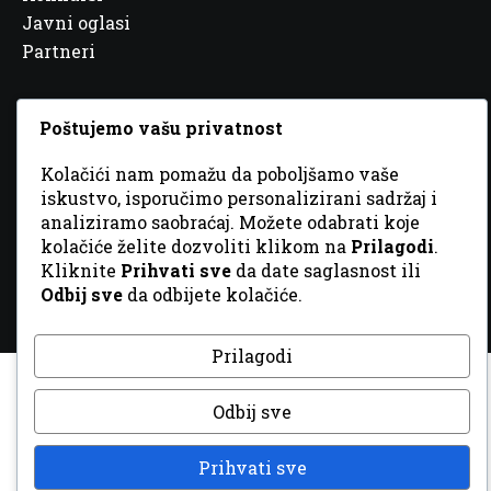
Javni oglasi
Partneri
Poštujemo vašu privatnost
Kolačići nam pomažu da poboljšamo vaše
© 2026 Sva prava zadržana. Dizajn
GordonDM
iskustvo, isporučimo personalizirani sadržaj i
analiziramo saobraćaj. Možete odabrati koje
kolačiće želite dozvoliti klikom na
Prilagodi
.
Kliknite
Prihvati sve
da date saglasnost ili
Odbij sve
da odbijete kolačiće.
Prilagodi
Odbij sve
Prihvati sve