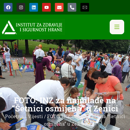
FOTO: INZ za najmlađe na
“Šetnici osmijeha” u Zenici
Početna
/
Vijesti
/ FOTO: INZ za najmlađe na “Šetnici
osmijeha” u Zenici