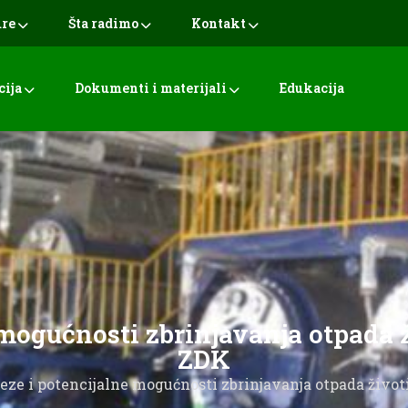
ure
Šta radimo
Kontakt
cija
Dokumenti i materijali
Edukacija
mogućnosti zbrinjavanja otpada ž
ZDK
ze i potencijalne mogućnosti zbrinjavanja otpada život