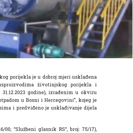
og porijekla je u dobroj mjeri usklađena
proizvodima životinjskog porijekla i
 31.12.2023 godine), izrađenim u okviru
otpadom u Bosni i Hercegovini”, kojeg je
ima i predviđeno je usklađivanje dijela
/00; “Službeni glasnik RS“, broj: 75/17),