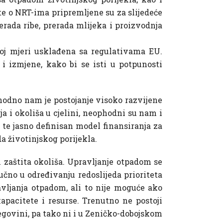
te o NRT-ima pripremljene su za slijedeće
erada ribe, prerada mlijeka i proizvodnja
oj mjeri usklađena sa regulativama EU.
i izmjene, kako bi se isti u potpunosti
phodno nam je postojanje visoko razvijene
ja i okoliša u cjelini, neophodni su nam i
te jasno definisan model finansiranja za
da životinjskog porijekla.
 i zaštita okoliša. Upravljanje otpadom se
učno u određivanju redoslijeda prioriteta
avljanja otpadom, ali to nije moguće ako
apacitete i resurse. Trenutno ne postoji
egovini, pa tako ni i u Zeničko-dobojskom