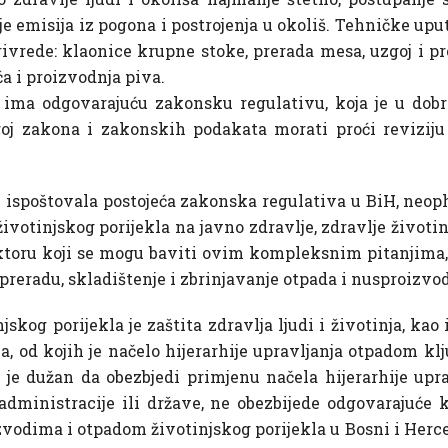
 emisija iz pogona i postrojenja u okoliš. Tehničke upu
ivrede: klaonice krupne stoke, prerada mesa, uzgoj i pr
a i proizvodnja piva.
 ima odgovarajuću zakonsku regulativu, koja je u dobr
oj zakona i zakonskih podakata morati proći reviziju 
 i ispoštovala postojeća zakonska regulativa u BiH, neo
životinjskog porijekla na javno zdravlje, zdravlje životin
ktoru koji se mogu baviti ovim kompleksnim pitanjima, 
 preradu, skladištenje i zbrinjavanje otpada i nusproizvo
skog porijekla je zaštita zdravlja ljudi i životinja, kao
od kojih je načelo hijerarhije upravljanja otpadom klj
je dužan da obezbjedi primjenu načela hijerarhije upr
administracije ili države, ne obezbijede odgovarajuće k
vodima i otpadom životinjskog porijekla u Bosni i Herc