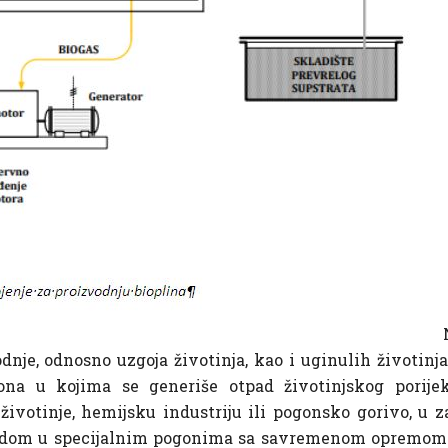
dnje, odnosno uzgoja životinja, kao i uginulih životinj
a u kojima se generiše otpad životinjskog porijekl
ivotinje, hemijsku industriju ili pogonsko gorivo, u z
radom u specijalnim pogonima sa savremenom opremom i