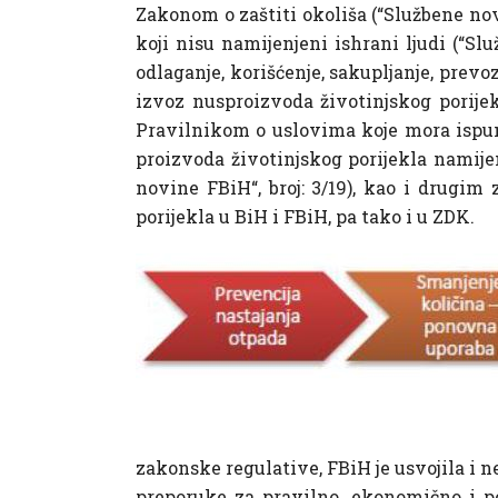
Zakonom o zaštiti okoliša (“Službene nov
koji nisu namijenjeni ishrani ljudi (“Sl
odlaganje, korišćenje, sakupljanje, prevoz,
izvoz nusproizvoda životinjskog porijekl
Pravilnikom o uslovima koje mora ispunja
proizvoda životinjskog porijekla namijen
novine FBiH“, broj: 3/19), kao i drugi
porijekla u BiH i FBiH, pa tako i u ZDK.
zakonske regulative, FBiH je usvojila i
preporuke za pravilno, ekonomično i po 