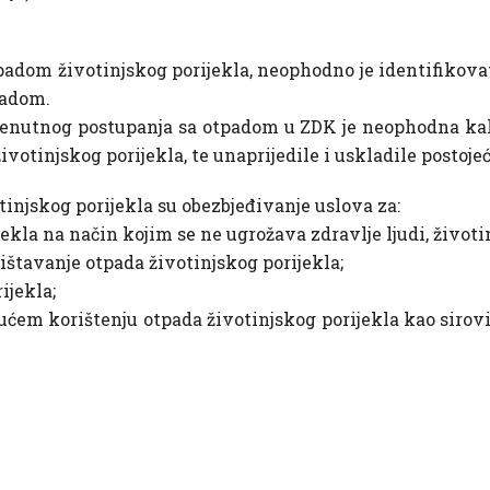
padom životinjskog porijekla, neophodno je identifikovati
padom.
trenutnog postupanja sa otpadom u ZDK je neophodna kako
votinjskog porijekla, te unaprijedile i uskladile postoje
tinjskog porijekla su obezbjeđivanje uslova za:
kla na način kojim se ne ugrožava zdravlje ljudi, životin
ištavanje otpada životinjskog porijekla;
ijekla;
gućem korištenju otpada životinjskog porijekla kao sirov