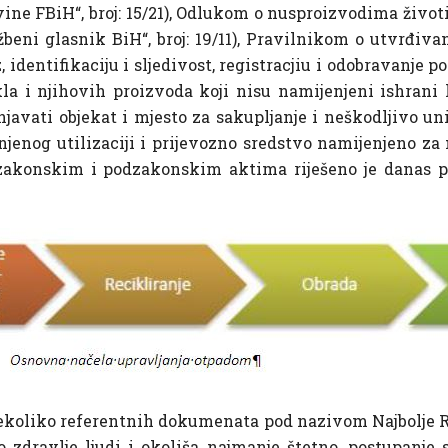
ine FBiH“, broj: 15/21), Odlukom o nusproizvodima živo
užbeni glasnik BiH“, broj: 19/11), Pravilnikom o utvrđi
 identifikaciju i sljedivost, registracjiu i odobravanje po
a i njihovih proizvoda koji nisu namijenjeni ishrani lju
vati objekat i mjesto za sakupljanje i neškodljivo uni
jenog utilizaciji i prijevozno sredstvo namijenjeno za 
m zakonskim i podzakonskim aktima riješeno je danas p
 nekoliko referentnih dokumenata pod nazivom Najbolje R
zdravlje ljudi i okoliša najmanje štetno, postupanje 