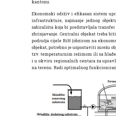
kantonu.
Ekonomski održiv i efikasan sistem upra
infrastrukture, najmanje jednog objekt
sabirališta koja bi predstavljala transf
zbrinjavanje. Centralni objekat treba bit
podruĉja cijele BiH (obzirom na ekonomsk
objekat, potrebno je uspostaviti mrežu ob
tzv. temperaturnim režimom ili sa hlađe
i u okviru regionalnih centara za upravl
na terenu. Radi optimalnog funkcioniranj