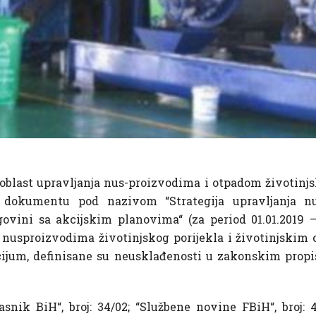
oblast upravljanja nus-proizvodima i otpadom životinjsk
 dokumentu pod nazivom “Strategija upravljanja nus
vini sa akcijskim planovima“ (za period 01.01.2019 –
nusproizvodima životinjskog porijekla i životinjskim 
ijum, definisane su neusklađenosti u zakonskim propis
ik BiH“, broj: 34/02; “Službene novine FBiH“, broj: 46