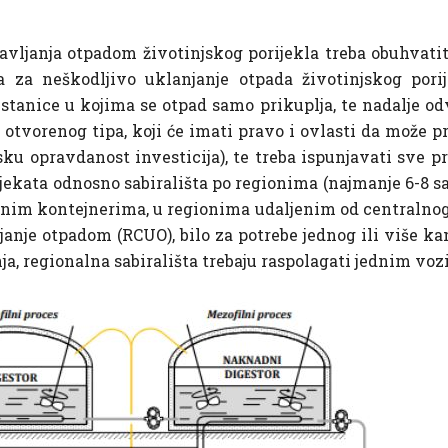
vljanja otpadom životinjskog porijekla treba obuhvatit
a za neškodljivo uklanjanje otpada životinjskog porij
er stanice u kojima se otpad samo prikuplja, te nadalje o
i otvorenog tipa, koji će imati pravo i ovlasti da može 
u opravdanost investicija), te treba ispunjavati sve p
jekata odnosno sabirališta po regionima (najmanje 6-8 sab
nim kontejnerima, u regionima udaljenim od centralnog o
janje otpadom (RCUO), bilo za potrebe jednog ili više ka
a, regionalna sabirališta trebaju raspolagati jednim vo