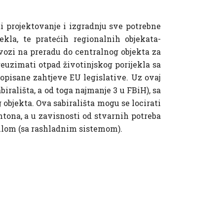
i projektovanje i izgradnju sve potrebne
ekla, te pratećih regionalnih objekata-
dvozi na preradu do centralnog objekta za
preuzimati otpad životinjskog porijekla sa
ropisane zahtjeve EU legislative. Uz ovaj
irališta, a od toga najmanje 3 u FBiH), sa
bjekta. Ova sabirališta mogu se locirati
ntona, a u zavisnosti od stvarnih potreba
zilom (sa rashladnim sistemom).