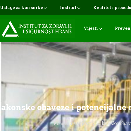
Usluge za korisnike
Institut
Kvalitet i proced
Vijesti
Preven
Zakonske obaveze i potencijalne 
Početna
/
Vijesti
/ Zakonske obave