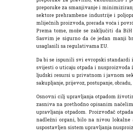
preporuke za smanjivanje i minimiziranje
sektore prehrambene industrije i poljopr
mliječnih proizvoda, prerada voća i povrć
Prema tome, može se zaključiti da BiH
Sasvim je sigurno da će jedan manji br
usaglasili sa regulativama EU.
Da bi se ispunili svi evropski standardi
svijesti o uticaju otpada i nusproizvoda 
ljudski resursi u privatnom i javnom se
sakupljanje, prijevoz, postupanje, obradu,
Osnovni cilj upravljanja otpadom životinj
zasniva na prethodno opisanim načelima, 
upravljanja otpadom. Proizvođač otpada 
nadležni organi, bilo na nivou lokalne 
uspostavljen sistem upravljanja nusproiz