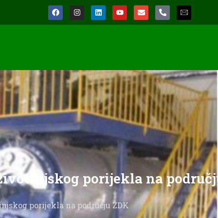
ivotinjskog porijekla na područj
injskog porijekla na području ZDK