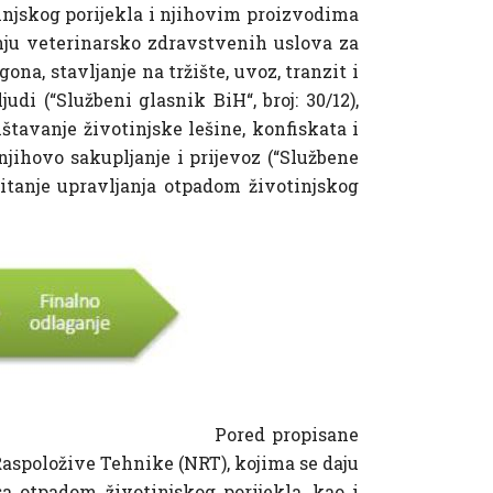
tinjskog porijekla i njihovim proizvodima
vanju veterinarsko zdravstvenih uslova za
gona, stavljanje na tržište, uvoz, tranzit i
di (“Službeni glasnik BiH“, broj: 30/12),
štavanje životinjske lešine, konfiskata i
njihovo sakupljanje i prijevoz (“Službene
itanje upravljanja otpadom životinjskog
Pored propisane
aspoložive Tehnike (NRT), kojima se daju
sa otpadom životinjskog porijekla, kao i