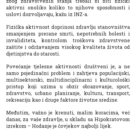
zbog zdravstvenih stanja trebali bi biti fizički
aktivni onoliko koliko to njihove sposobnosti i
uslovi dozvoljavaju, kažu iz INZ-a.
Fizička aktivnost doprinosi zdravlju stanovništva
smanjenjem prerane smrti, nepotrebnih bolesti i
invaliditeta, kontrolom troškova zdravstvene
zaštite i održavanjem visokog kvaliteta života od
djetinjstva do starosti.
Povećanje tjelesne aktivnosti društveni je, a ne
samo pojedinačni problem i zahtjeva populacijski,
multisektorski, multidisciplinarni i kulturološki
pristup koji uzima u obzir obrazovanje, sport,
zdravstvo, urbano planiranje, kulturu, transport,
rekreaciju kao i druge faktore životne sredine.
Međutim, važno je krenuti, malim koracima, već
danas, za vaše zdravlje, u skladu sa Hipokratovom
izrekom – Hodanje je čovjekov najbolji lijek.