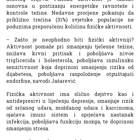
osnovna u postizanju energetske ravnoteže i
kontrole težine. Nedavne procjene pokazuju da
približno trećina (31%) svjetske populacije ne
poduzima preporučenu količinu fizičke aktivnosti.
– Zašto je neophodno biti fizički aktivniji?
Aktivnost pomaže pri smanjenju tjelesne težine,
snižava krvni pritisak i poboljšava nivoe
triglicerida i holesterola, poboljšava inzulinsku
senzitivnost koja doprinosi smanjenju rizika od
dijabetesa, poboljšava raspoloženje otpuštajući
endorfine, navodi Jašarević.
Fizička aktivnost ima slično dejstvo kao i
antidepresivi u liječenju depresije, smanjuje rizik
od srčanog udara, moždanog udara i karcinoma,
ojačava imuni sistem i sprječava nastanak
infekcija, poboljšava funkciju mozga, te doprinosi
smanjenju stresa.