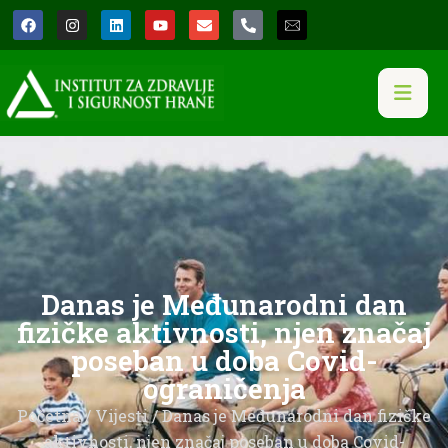
Danas je Međunarodni dan
fizičke aktivnosti, njen značaj
poseban u doba Covid-
ograničenja
Početna
/
Vijesti
/ Danas je Međunarodni dan fizičke
aktivnosti, njen značaj poseban u doba Covid-