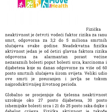
Fizička
neaktivnost je četvrti vodeći faktor rizika za ranu
smrt, odgovorna za 3,2 do 5 miliona smrtnih
slučajeva svake godine. Neadekvatna fizička
aktivnost jedan je od četiri glavna faktora rizika
odgovorna za alarmantan porast većine
nezaraznih bolesti poput bolesti srca, karcinoma i
dijabetesa koje su danas odgovorne za više od 60
posto smrtnih slučajeva širom svijeta. Veliki udio
ove smrti je preuranjen i javlja se tokom
najproduktivnijeg životnog perioda.
Globalno se procjenjuje da tjelesna neaktivnost
uzrokuje oko 27 posto dijabetesa, 30 posto
ishemijske bolesti srca i 21 do 25 posto raka dojke i
debelog crijeva. Fizička aktivnost je takođe