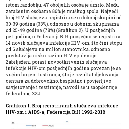
istom razdoblju, 47 oboljelih osoba je umrlo. Među
zaraženim osobama 86% je muškog spola. Najveći
broj HIV slučajeva registrira se u dobnoj skupini od
30-39 godina (33%), odnosno u dobnim skupinama
od 25-49 godina (78%) (Grafikon 2). U posljednjih
pet godina, u Federaciji BiH prosječno se registrira
14 novih slučajeva infekcije HIV-om, što čini stopu
od 6 slučajeva na milion stanovnika, odnosno
predstavlja nisku razinu HIV epidemije.
Zabilježeni porast novootkrivenih slučajeva
infekcije HIV-om posljednjih godina povezan je sa
većim brojem testiranja, što je rezultat djelovanja
centara za dobrovoljno, besplatno i povjerljivo
savjetovanje i testiranje, navodi se u saopćenmje
federalnog ZZJ.
Grafikon 1. Broj registriranih slučajeva infekcije
HIV-om i AIDS-a, Federacija BiH 1992-2018.