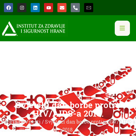
Svjetski dan borbe protiv
HIV/AIDS-a 2018.
Početna
/
Vijesti
/ Svjetski dan borbe protiv HIV/AIDS-a
2018.