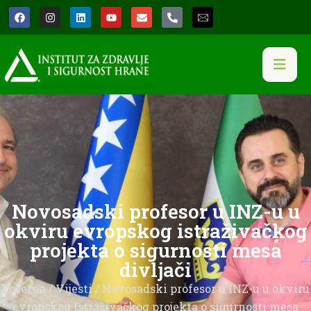
Novosadski profesor u INZ-u u
okviru evropskog istraživačkog
projekta o sigurnosti mesa
divljači
Početna
/
Vijesti
/ Novosadski profesor u INZ-u u okviru
evropskog istraživačkog projekta o sigurnosti mesa