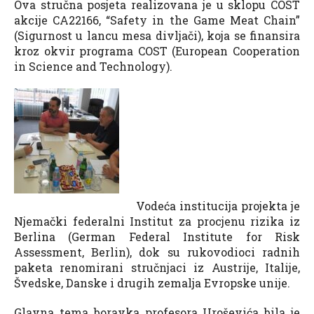
Ova stručna posjeta realizovana je u sklopu COST
akcije CA22166, “Safety in the Game Meat Chain”
(Sigurnost u lancu mesa divljači), koja se finansira
kroz okvir programa COST (European Cooperation
in Science and Technology).
Vodeća institucija projekta je
Njemački federalni Institut za procjenu rizika iz
Berlina (German Federal Institute for Risk
Assessment, Berlin), dok su rukovodioci radnih
paketa renomirani stručnjaci iz Austrije, Italije,
Švedske, Danske i drugih zemalja Evropske unije.
Glavna tema boravka profesora Uroševića bila je