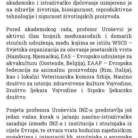
akademsko i istraživačko djelovanje usmjereno je
na zdravlje životinja, biosigurnost, reproduktivne
tehnologije i sigurnost životinjskih proizvoda.
Pored akademskog rada, profesor Urošević je
aktivni član brojnih međunarodnih i domaćih
stručnih udruženja, među kojima se ističu WSCS –
Svjetska organizacija za očuvanje jesetarskih vrsta
(Hamburg, Njemačka), EAS – Evropsko udruženje za
akvakulturu (Oostende, Belgija), EAAP – Evropska
federacija za animalnu proizvodnju (Rim, Italija),
kao i lokalni Veterinarska komora Srbije, Naučno
društvo za istoriju zdravstvene kulture Vojvodine,
Društvo ljekara Vojvodine i Srpsko ljekarsko
društvo.
Posjeta profesora Uroševića INZ-u predstavlja još
jedan važan korak u jačanju naučno-istraživačke
saradnje između INZ-a i institucija i stručnjaka iz
cijele Evrope, te otvara vrata budućim zajedničkim
projektima i integraciji bh. stručnjaka u evropske