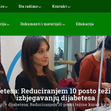
ure
Šta radimo
Kontakt
cija
Dokumenti i materijali
Edukacija
betesa: Reduciranjem 10 posto tež
izbjegavanju dijabetesa
otiv dijabetesa: Reduciranjem 10 posto težine korak ka z