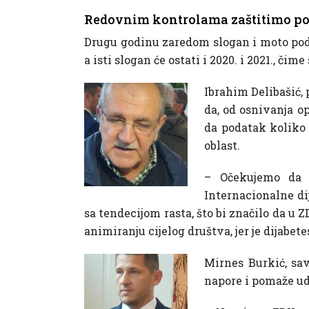
Redovnim kontrolama zaštitimo po
Drugu godinu zaredom slogan i moto pod k
a isti slogan će ostati i 2020. i 2021., čim
Ibrahim Delibašić,
da, od osnivanja o
da podatak koliko 
oblast.
– Očekujemo da s
Internacionalne di
sa tendecijom rasta, što bi značilo da u 
animiranju cijelog društva, jer je dijabet
Mirnes Burkić, sa
napore i pomaže udr