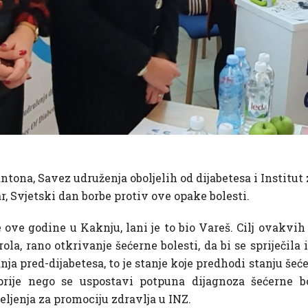
ona, Savez udruženja oboljelih od dijabetesa i Institut 
r, Svjetski dan borbe protiv ove opake bolesti.
e ove godine u Kaknju, lani je to bio Vareš. Cilj ovakv
la, rano otkrivanje šećerne bolesti, da bi se spriječila
anja pred-dijabetesa, to je stanje koje predhodi stanju šeće
prije nego se uspostavi potpuna dijagnoza šećerne bo
eljenja za promociju zdravlja u INZ.