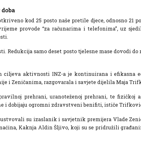
 doba
” otkriveno kod 25 posto naše pretile djece, odnosno 21 
vrijeme provode “za računarima i telefonima”, uz sjedil
sti.
sti. Redukcija samo deset posto tjelesne mase dovodi do r
ciljeva aktivnosti INZ-a je kontinuirana i efikasna e
je i Zeničanima, razgovarala i savjete dijelila Maja Trifk
ravilnoj prehrani, uranoteženoj prehrani, te fizičkoj 
e i dobijaju ogromni zdravstveni benifiti, ističe Trifkovi
sustvovali su izaslanik i savjetnik premijera Vlade Zen
ćina, Kaknja Aldin Šljivo, koji su se pridružili građani