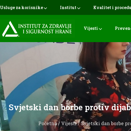
Usluge za korisnike
Institut
Kvalitet i proced
Vijesti
Preven
Svjetski dan borbe protiv dija
Početna
/
Vijesti
/ Svjetski dan borbe pr