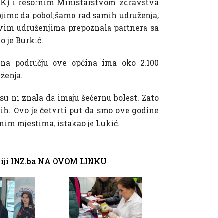
K) i resornim Ministarstvom zdravstva
tojimo da poboljšamo rad samih udruženja,
 ovim udruženjima prepoznala partnera sa
o je Burkić.
 na području ove općina ima oko 2.100
uženja.
nisu ni znala da imaju šećernu bolest. Zato
nih. Ovo je četvrti put da smo ove godine
im mjestima, istakao je Lukić.
aciji INZ.ba NA OVOM LINKU