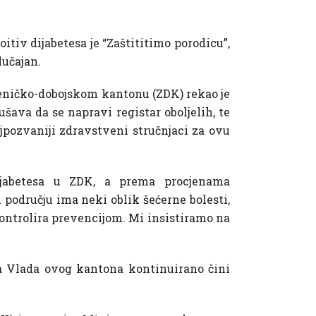
tiv dijabetesa je “Zaštititimo porodicu”,
lučajan.
 Zeničko-dobojskom kantonu (ZDK) rekao je
ava da se napravi registar oboljelih, te
ajpozvaniji zdravstveni stručnjaci za ovu
ijabetesa u ZDK, a prema procjenama
 području ima neki oblik šećerne bolesti,
 kontrolira prevencijom. Mi insistiramo na
da Vlada ovog kantona kontinuirano čini