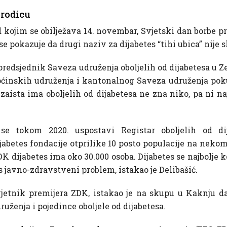
rodicu
ojim se obilježava 14. novembar, Svjetski dan borbe proi
e se pokazuje da drugi naziv za dijabetes “tihi ubica” nije s
 predsjednik Saveza udruženja oboljelih od dijabetesa u
pćinskih udruženja i kantonalnog Saveza udruženja pokuš
zaista ima oboljelih od dijabetesa ne zna niko, pa ni n
e tokom 2020. uspostavi Registar oboljelih od d
jabetes fondacije otprilike 10 posto populacije na nekom
ZDK dijabetes ima oko 30.000 osoba. Dijabetes se najbolje
es javno-zdravstveni problem, istakao je Delibašić.
vjetnik premijera ZDK, istakao je na skupu u Kaknju 
uženja i pojedince oboljele od dijabetesa.