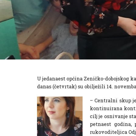
U jedanaest općina Zeničko-dobojskog kant
danas (četvrtak) su obilježili 14. novemba
– Centralni skup j
kontinuirana kontro
cilj je osnivanje st
petnaest godina, 
rukovoditeljica Odj