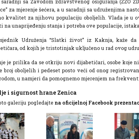
saradnji sa Zavodom zdravstvenog osiguranja (ZZO ZD
ice” za mjerenje šećera, a u saradnji sa udruženjima nas
o kvalitet za njihovu populaciju oboljelih. Vlada je u
i na unaprijeđenju stanja i potreba ove populacije, istaka
sjednik Udruženja “Slatki život” iz Kaknja, kaže da
etičara, od kojih je tristotinjak uključeno u rad ovog udr
je je prilika da se otkriju novi dijabetičari, osobe koje 
e broj oboljelih i pedeset posto veći od onog registrova
arodom, u namjeri da pomognemo mjerenjem na frekventn
lje i sigurnost hrane Zenica
oto galeriju pogledajte
na oficijelnoj Facebook prezent