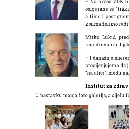
– Na nivou ZDK u 
osigurane su “trak
a time i postignem
kojima želimo radit
Mirko Lukić, pred
registrovanih dijab
– I današnje mjeren
procijenjujemo da j
“na ulici”, među n
Institut za zdrav
U nastavku manja foto galerija, a cijelu f