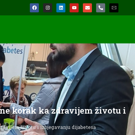
ine korak ka zdravijem životu i
dravijem životu i izbjegavanju dijabetesa