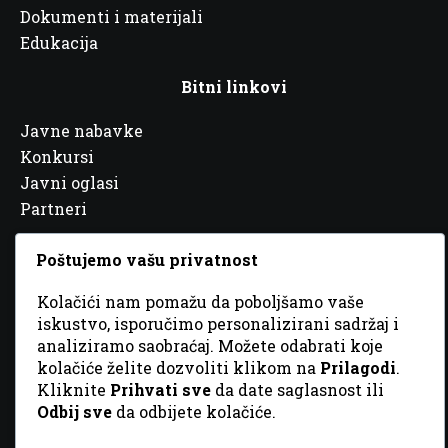
Dokumenti i materijali
Edukacija
Bitni linkovi
Javne nabavke
Konkursi
Javni oglasi
Partneri
Poštujemo vašu privatnost
Kolačići nam pomažu da poboljšamo vaše
© 2026 Sva prava zadržana. Dizajn
GordonDM
iskustvo, isporučimo personalizirani sadržaj i
analiziramo saobraćaj. Možete odabrati koje
kolačiće želite dozvoliti klikom na
Prilagodi
.
Kliknite
Prihvati sve
da date saglasnost ili
Odbij sve
da odbijete kolačiće.