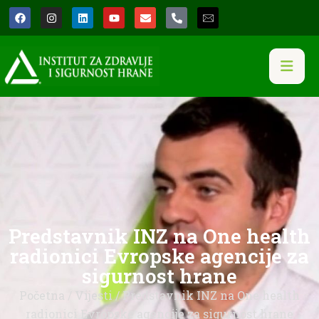
Predstavnik INZ na One health
radionici Evropske agencije za
sigurnost hrane
Početna
/
Vijesti
/ Predstavnik INZ na One health
radionici Evropske agencije za sigurnost hrane