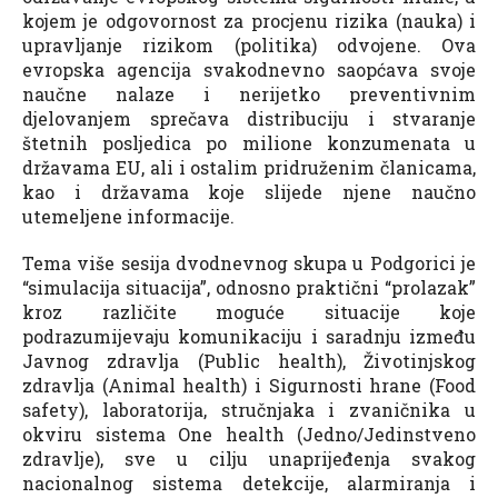
kojem je odgovornost za procjenu rizika (nauka) i
upravljanje rizikom (politika) odvojene. Ova
evropska agencija svakodnevno saopćava svoje
naučne nalaze i nerijetko preventivnim
djelovanjem sprečava distribuciju i stvaranje
štetnih posljedica po milione konzumenata u
državama EU, ali i ostalim pridruženim članicama,
kao i državama koje slijede njene naučno
utemeljene informacije.
Tema više sesija dvodnevnog skupa u Podgorici je
“simulacija situacija”, odnosno praktični “prolazak”
kroz različite moguće situacije koje
podrazumijevaju komunikaciju i saradnju između
Javnog zdravlja (Public health), Životinjskog
zdravlja (Animal health) i Sigurnosti hrane (Food
safety), laboratorija, stručnjaka i zvaničnika u
okviru sistema One health (Jedno/Jedinstveno
zdravlje), sve u cilju unaprijeđenja svakog
nacionalnog sistema detekcije, alarmiranja i