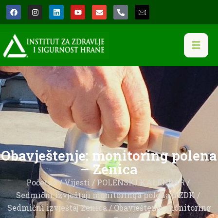
Obavještenje: monitoring polena
– Zenica
Početna
/
Vijesti
/
POLENSKI KALENDAR
/
Sedmični izvještaji monitoringa polena u ZDK
/
Sedmični izvještaj Zenica
/ Obavještenje: monitoring