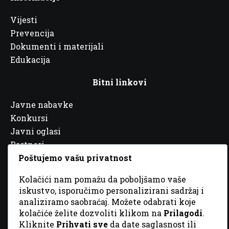
Vijesti
Prevencija
Dokumenti i materijali
Edukacija
Bitni linkovi
Javne nabavke
Konkursi
Javni oglasi
Partneri
Poštujemo vašu privatnost
Kolačići nam pomažu da poboljšamo vaše
iskustvo, isporučimo personalizirani sadržaj i
analiziramo saobraćaj. Možete odabrati koje
© 2026 Sva prava zadržana. Dizajn
GordonDM
kolačiće želite dozvoliti klikom na
Prilagodi
.
Kliknite
Prihvati sve
da date saglasnost ili