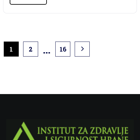
…
1
2
16