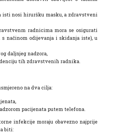
a isti nosi hiruršku masku, a zdravstveni
dravstvenm radnicima mora se osigurati
s načinom odijevanja i skidanja iste), u
vog daljnjeg nadzora,
idenciju tih zdravstvenih radnika.
smjereno na dva cilja:
jenata,
nadzorom pacijenata putem telefona.
torne infekcije moraju obavezno najprije
 biti: