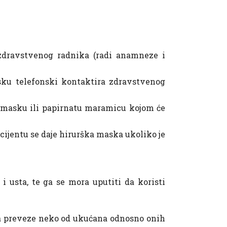
i zdravstvenog radnika (radi anamneze i
sku telefonski kontaktira zdravstvenog
i masku ili papirnatu maramicu kojom će
acijentu se daje hirurška maska ukoliko je
 usta, te ga se mora uputiti da koristi
ga preveze neko od ukućana odnosno onih