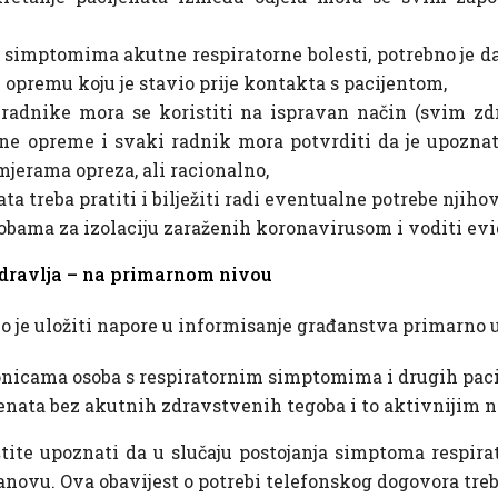
sa simptomima akutne respiratorne bolesti, potrebno je d
 opremu koju je stavio prije kontakta s pacijentom,
radnike mora se koristiti na ispravan način (svim z
tne opreme i svaki radnik mora potvrditi da je upoznat 
mjerama opreza, ali racionalno,
ata treba pratiti i bilježiti radi eventualne potrebe njiho
 sobama za izolaciju zaraženih koronavirusom i voditi ev
dravlja – na primarnom nivou
o je uložiti napore u informisanje građanstva primarno u
onicama osoba s respiratornim simptomima i drugih paci
jenata bez akutnih zdravstvenih tegoba i to aktivnijim 
ite upoznati da u slučaju postojanja simptoma respira
novu. Ova obavijest o potrebi telefonskog dogovora treba