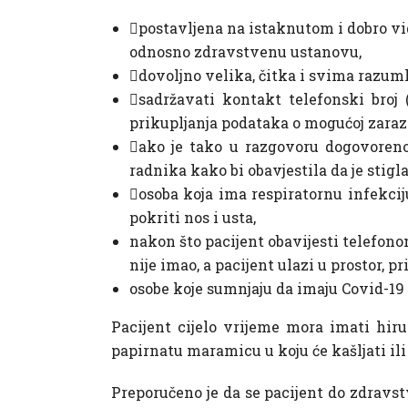
postavljena na istaknutom i dobro v
odnosno zdravstvenu ustanovu,
dovoljno velika, čitka i svima razuml
sadržavati kontakt telefonski broj 
prikupljanja podataka o mogućoj zarazi
ako je tako u razgovoru dogovoreno
radnika kako bi obavjestila da je sti
osoba koja ima respiratornu infekci
pokriti nos i usta,
nakon što pacijent obavijesti telefono
nije imao, a pacijent ulazi u prostor, p
osobe koje sumnjaju da imaju Covid-19
Pacijent cijelo vrijeme mora imati hir
papirnatu maramicu u koju će kašljati ili
Preporučeno je da se pacijent do zdrav