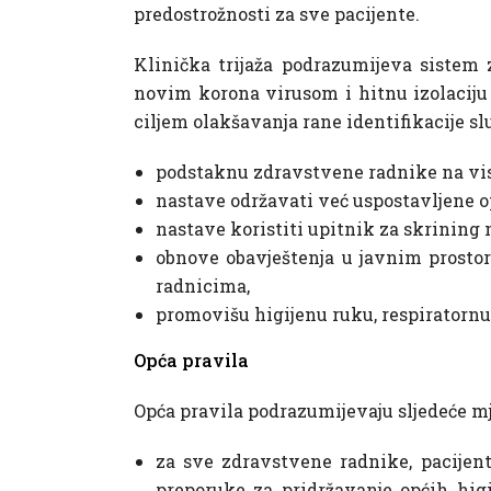
predostrožnosti za sve pacijente.
Klinička trijaža podrazumijeva sistem 
novim korona virusom i hitnu izolaciju 
ciljem olakšavanja rane identifikacije s
podstaknu zdravstvene radnike na vis
nastave održavati već uspostavljene o
nastave koristiti upitnik za skrining n
obnove obavještenja u javnim prosto
radnicima,
promovišu higijenu ruku, respiratornu
Opća pravila
Opća pravila podrazumijevaju sljedeće mj
za sve zdravstvene radnike, pacijent
preporuke za pridržavanje općih hig