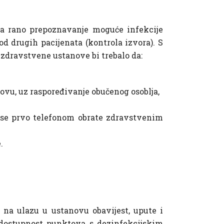
va rano prepoznavanje moguće infekcije
d drugih pacijenata (kontrola izvora). S
zdravstvene ustanove bi trebalo da:
ovu, uz raspoređivanje obučenog osoblja,
 se prvo telefonom obrate zdravstvenim
.
u na ulazu u ustanovu obavijest, upute i
e dostupnost punktova s dezinfekcijskim