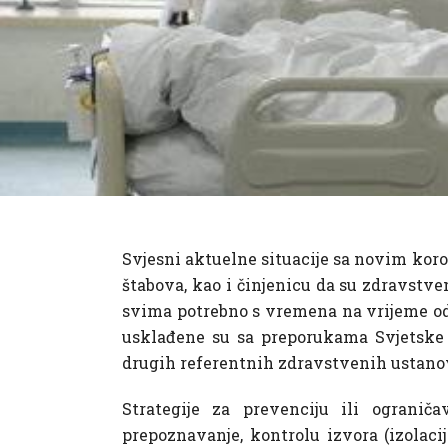
Svjesni aktuelne situacije sa novim koro
štabova, kao i činjenicu da su zdravstv
svima potrebno s vremena na vrijeme odre
usklađene su sa preporukama Svjetske 
drugih referentnih zdravstvenih ustanov
Strategije za prevenciju ili ogranič
prepoznavanje, kontrolu izvora (izolac