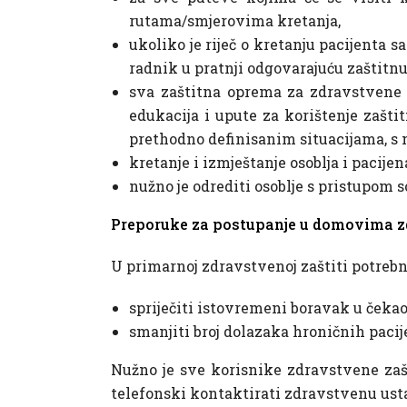
rutama/smjerovima kretanja,
ukoliko je riječ o kretanju pacijenta 
radnik u pratnji odgovarajuću zaštitnu
sva zaštitna oprema za zdravstvene 
edukacija i upute za korištenje zašti
prethodno definisanim situacijama, s 
kretanje i izmještanje osoblja i pacijen
nužno je odrediti osoblje s pristupom
Preporuke za postupanje u domovima z
U primarnoj zdravstvenoj zaštiti potrebn
spriječiti istovremeni boravak u čeka
smanjiti broj dolazaka hroničnih paci
Nužno je sve korisnike zdravstvene zašt
telefonski kontaktirati zdravstvenu usta