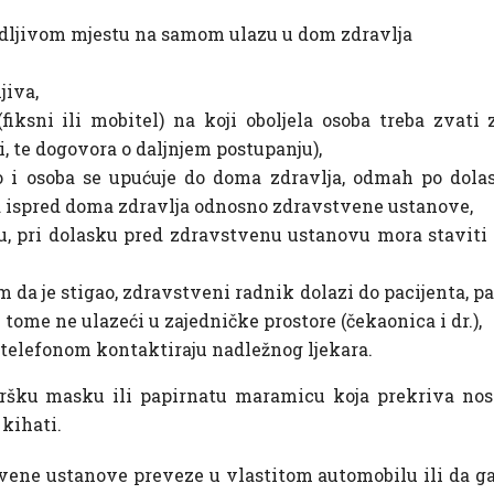
idljivom mjestu na samom ulazu u dom zdravlja
jiva,
(fiksni ili mobitel) na koji oboljela osoba treba zvat
, te dogovora o daljnjem postupanju),
 i osoba se upućuje do doma zdravlja, odmah po dola
gla ispred doma zdravlja odnosno zdravstvene ustanove,
ju, pri dolasku pred zdravstvenu ustanovu mora stavit
m da je stigao, zdravstveni radnik dolazi do pacijenta, p
ri tome ne ulazeći u zajedničke prostore (čekaonica i dr.),
 telefonom kontaktiraju nadležnog ljekara.
uršku masku ili papirnatu maramicu koja prekriva nos i
 kihati.
stvene ustanove preveze u vlastitom automobilu ili da 