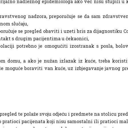
ijalno nadležnog epidemiologa ako već nisu stupili u k
 zdravstvenog nadzora, preporučuje se da sam zdravstve
tnom slučaju,
oručuje se pregled obaviti i uzeti bris za dijagnostiku Co
takt s drugim pacijentima u čekaonici,
laciji potrebno je omogućiti izostranak s posla, bolo
om domu, a ako je nužan izlazak iz kuće, treba koristi
e moguće boraviti van kuće, uz izbjegavanje javnog pr
 pregled te polaže svoju odjeću i predmete na stolicu pre
pratioci pacijenata koji nisu samostalni ili pratioci mal