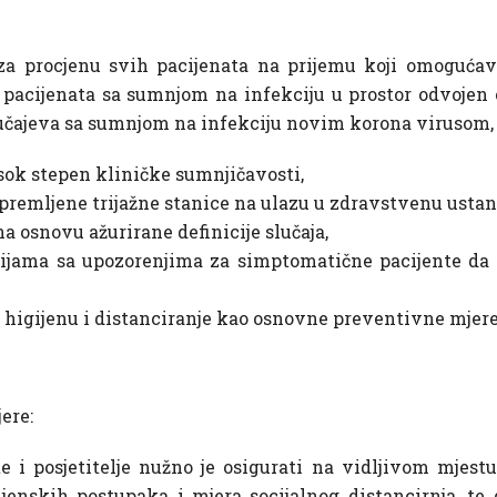
za procjenu svih pacijenata na prijemu koji omoguća
pacijenata sa sumnjom na infekciju u prostor odvojen o
lučajeva sa sumnjom na infekciju novim korona virusom, 
ok stepen kliničke sumnjičavosti,
premljene trijažne stanice na ulazu u zdravstvenu ustan
a osnovu ažurirane definicije slučaja,
rijama sa upozorenjima za simptomatične pacijente da
 higijenu i distanciranje kao osnovne preventivne mjere
ere:
e i posjetitelje nužno je osigurati na vidljivom mjest
ijenskih postupaka i mjera socijalnog distancirnja, t