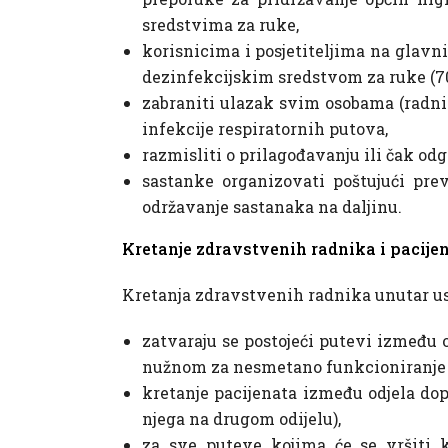
sredstvima za ruke,
korisnicima i posjetiteljima na glavn
dezinfekcijskim sredstvom za ruke (70
zabraniti ulazak svim osobama (radnic
infekcije respiratornih putova,
razmisliti o prilagođavanju ili čak od
sastanke organizovati poštujući prev
održavanje sastanaka na daljinu.
Kretanje zdravstvenih radnika i pacije
Kretanja zdravstvenih radnika unutar us
zatvaraju se postojeći putevi između 
nužnom za nesmetano funkcioniranje
kretanje pacijenata između odjela do
njega na drugom odijelu),
za sve puteve kojima će se vršiti 