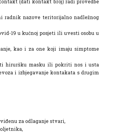
ontakt (dati kontakt broj) radi provedbe
ni radnik nazove teritorijalno nadležnog
vid-19 u kućnoj posjeti ili uvesti osobu u
vanje, kao i za one koji imaju simptome
ti hiruršku masku ili pokriti nos i usta
evoza i izbjegavanje kontakata s drugim
dviđenu za odlaganje stvari,
oljetnika,