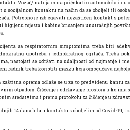
kontaktu. Vozač/pratnja mora pričekati u automobilu i ne 
t u socijalnom kontaktu na način da se oboljeli ili os
vozača. Potrebno je izbjegavati nezaštićen kontakt s pote
i higijenu mjesta i kabine brisanjem unutrašnjih površ
a.
ijenta sa respiratornim simptomima treba biti adekv
jednokratnu upotrebu i jednokratnog ogrtača. Treba pok
ma, nastojati se održati na udaljnosti od najmanje 1 m
veni radnik treba koristiti masku koja omogućava najbolju
aštitna oprema odlaže se u za to predviđenu kantu za 
vnim otpadom. Čišćenje i održavanje prostora u kojima se 
ionim sredstvima i prema protokolu za čišćenje u zdra
zadnjih 14 dana bila u kontaktu s oboljelim od Covid-19, tr