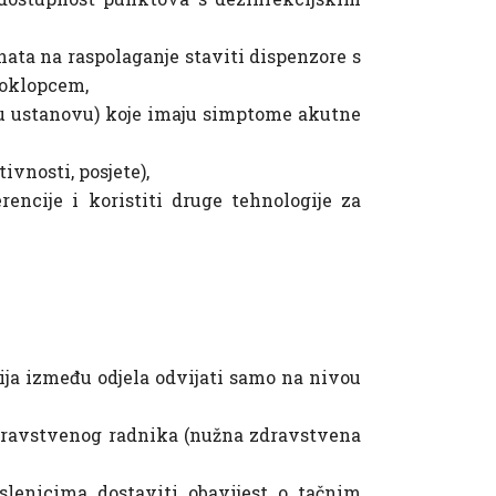
ata na raspolaganje staviti dispenzore s
poklopcem,
ćuju ustanovu) koje imaju simptome akutne
ivnosti, posjete),
encije i koristiti druge tehnologije za
cija između odjela odvijati samo na nivou
 zdravstvenog radnika (nužna zdravstvena
slenicima dostaviti obavijest o tačnim