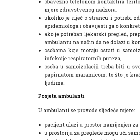
obavezno telefonom kontaktira teritor
mjere zdravstvenog nadzora,
ukoliko je riječ o strancu i potrebi
epidemiologa i obavijesti ga o konkre
ako je potreban ljekarski pregled, prep
ambulantu na način da ne dolazi u kon
osobama koje moraju ostati u samoizo
infekcije respiratornih puteva,
osoba u samoizolaciji treba biti u sv
papirnatom maramicom, te što je krać
ljudima.
Posjeta ambulanti
U ambulanti se provode sljedeće mjere:
pacijent ulazi u prostor namijenjen za
u prostoriju za preglede mogu ući samo 