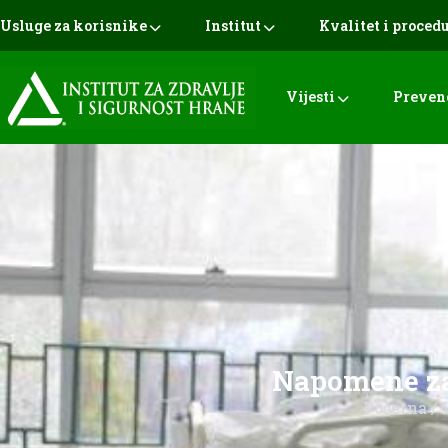
Usluge za korisnike
Institut
Kvalitet i proced
Vijesti
Preven
Napomene za
Početna
/