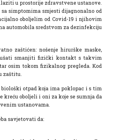
ulaziti u prostorije zdravstvene ustanove.
oba sa simptomima smjesti dijagnonalno od
ncijalno oboljelim od Covid-19 i njihovim
ina automobila sredstvom za dezinfekciju
atno zaštićen: nošenje hirurške maske,
ušati smanjiti fizički kontakt s takvim
etar osim tokom fizikalnog pregleda. Kod
 zaštitu.
biološki otpad koja ima poklopac i s tim
kreću oboljeli i oni za koje se sumnja da
vstvenim ustanovama.
eba savjetovati da: