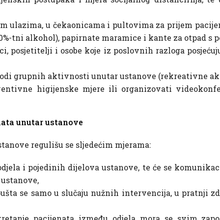
im ulazima, u čekaonicama i pultovima za prijem pacijen
%-tni alkohol), papirnate maramice i kante za otpad s 
i, posjetitelji i osobe koje iz poslovnih razloga posje
godi grupnih aktivnosti unutar ustanove (rekreativne akt
entivne higijenske mjere ili organizovati videokonfer
nata unutar ustanove
tanove regulišu se sljedećim mjerama:
odjela i pojedinih dijelova ustanove, te će se komunika
 ustanove,
pušta se samo u slučaju nužnih intervencija, u pratnji
kretanje pacijenata između odjela mora se svim zapo