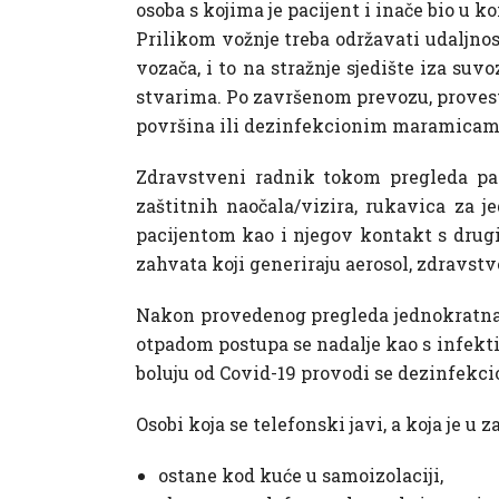
osoba s kojima je pacijent i inače bio u 
Prilikom vožnje treba održavati udaljnos
vozača, i to na stražnje sjedište iza su
stvarima. Po završenom prevozu, provest
površina ili dezinfekcionim maramicam
Zdravstveni radnik tokom pregleda pac
zaštitnih naočala/vizira, rukavica za 
pacijentom kao i njegov kontakt s drugi
zahvata koji generiraju aerosol, zdravst
Nakon provedenog pregleda jednokratna z
otpadom postupa se nadalje kao s infekti
boluju od Covid-19 provodi se dezinfekc
Osobi koja se telefonski javi, a koja je u 
ostane kod kuće u samoizolaciji,