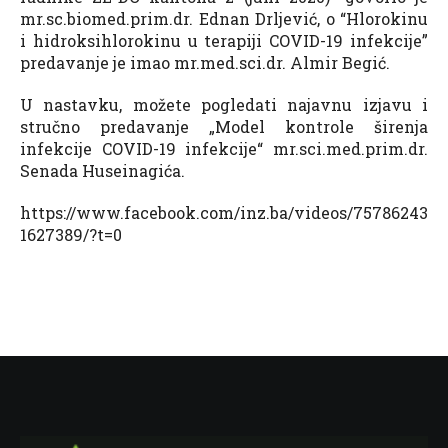
mr.sc.biomed.prim.dr. Ednan Drljević, o “Hlorokinu
i hidroksihlorokinu u terapiji COVID-19 infekcije”
predavanje je imao mr.med.sci.dr. Almir Begić.
U nastavku, možete pogledati najavnu izjavu i
stručno predavanje „Model kontrole širenja
infekcije COVID-19 infekcije“ mr.sci.med.prim.dr.
Senada Huseinagića.
https://www.facebook.com/inz.ba/videos/75786243
1627389/?t=0