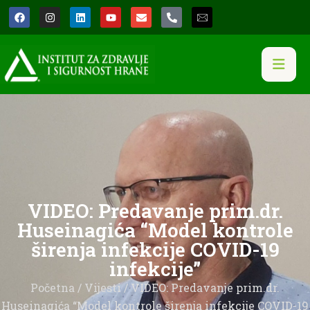
VIDEO: Predavanje prim.dr.
Huseinagića “Model kontrole
širenja infekcije COVID-19
infekcije”
Početna
/
Vijesti
/ VIDEO: Predavanje prim.dr.
Huseinagića “Model kontrole širenja infekcije COVID-19