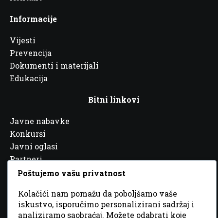
Informacije
Vijesti
Prevencija
Dokumenti i materijali
Edukacija
Bitni linkovi
Javne nabavke
Konkursi
Javni oglasi
Partneri
Poštujemo vašu privatnost
Kolačići nam pomažu da poboljšamo vaše
iskustvo, isporučimo personalizirani sadržaj i
© 2026 Sva prava zadržana. Dizajn
GordonDM
analiziramo saobraćaj. Možete odabrati koje