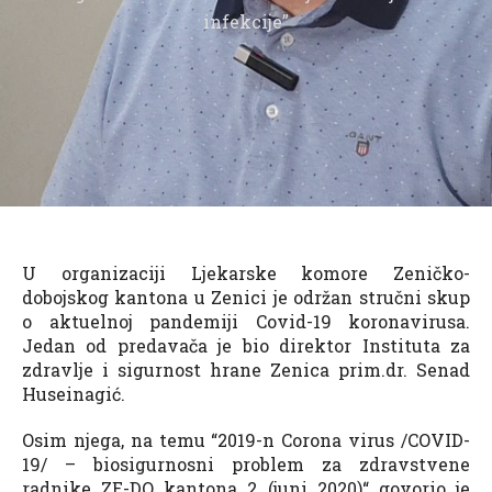
infekcije”
U organizaciji Ljekarske komore Zeničko-
dobojskog kantona u Zenici je održan stručni skup
o aktuelnoj pandemiji Covid-19 koronavirusa.
Jedan od predavača je bio direktor Instituta za
zdravlje i sigurnost hrane Zenica prim.dr. Senad
Huseinagić.
Osim njega, na temu “2019-n Corona virus /COVID-
19/ – biosigurnosni problem za zdravstvene
radnike ZE-DO kantona 2 (juni 2020)“ govorio je