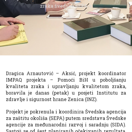
zraka švedske SEPA-e
Dragica Arnautović – Aksić, projekt koordinator
IMPAQ projekta – Pomoći BiH u poboljšanju
kvaliteta zraka i upravljanju kvalitetom zraka,
boravila je danas (petak) u posjeti Institutu za
zdravlje i sigurnost hrane Zenica (INZ).
Projekt je pokrenula i koordinira Švedska agencija
za zaštitu okoliša (SEPA) putem sredstava Švedske
agencije za međunarodni razvoj i saradnju (SIDA).
Sastoji se od šest planiranih očekivanih rezultata,