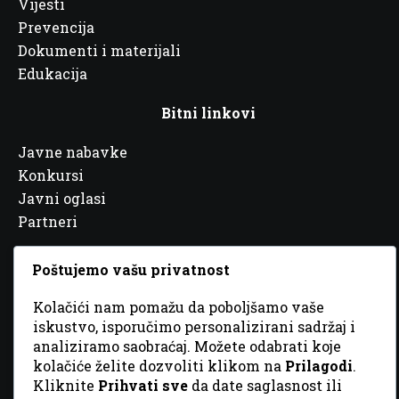
Vijesti
Prevencija
Dokumenti i materijali
Edukacija
Bitni linkovi
Javne nabavke
Konkursi
Javni oglasi
Partneri
Poštujemo vašu privatnost
Kolačići nam pomažu da poboljšamo vaše
© 2026 Sva prava zadržana. Dizajn
GordonDM
iskustvo, isporučimo personalizirani sadržaj i
analiziramo saobraćaj. Možete odabrati koje
kolačiće želite dozvoliti klikom na
Prilagodi
.
Kliknite
Prihvati sve
da date saglasnost ili