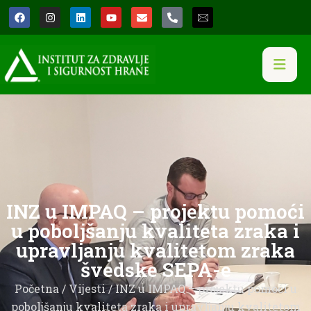
INZ u IMPAQ – projektu pomoći
u poboljšanju kvaliteta zraka i
upravljanju kvalitetom zraka
švedske SEPA-e
Početna
/
Vijesti
/ INZ u IMPAQ – projektu pomoći u
poboljšanju kvaliteta zraka i upravljanju kvalitetom