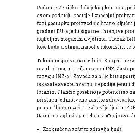
Područje Zeničko-dobojskog kantona, pa i 
ovom području postoje i značajni prehramb
fazi postupka proizvodnje hrane ključni j
građani EU-a jedu sigurne i hranjive proi
najboljim mogućim uvjetima. Ulazak BiH 
koje budu u stanju najbolje iskoristiti te 
Tokom rasprave na sjednici Skupštine za
rezultatima, ali i planovima INZ. Zastup
razvoju INZ-a i Zavoda za bilje biti upot
iskazale sveobuhvatnu, nepodijeljenu i 
Ibrahim Plančić posebno je potencirao n
pristupu jedinstvene zaštite zdravlja, kro
postao “lider u zaštiti zdravlja ljudi u 
Ganić je naglasio potrebu uvođenja sveob
Zaokružena zaštita zdravlja ljudi