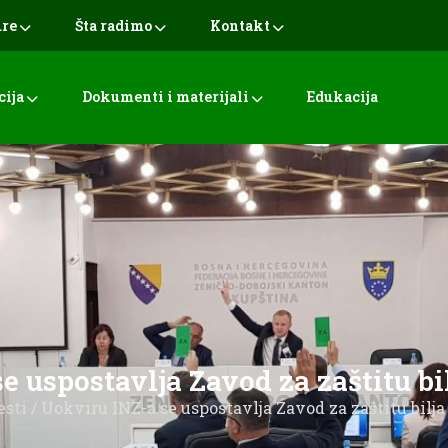
ure
Šta radimo
Kontakt
cija
Dokumenti i materijali
Edukacija
 uspostavlja Zavod za zaštitu bil
esti
/ Uokviru INZ-a se uspostavlja Zavod za zaštitu bilja 