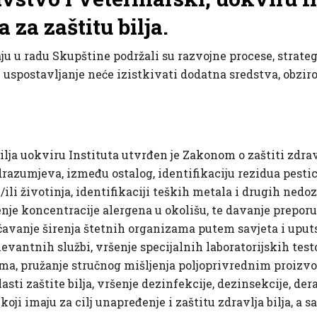
 za zaštitu bilja.
ju u radu Skupštine podržali su razvojne procese, strategi
e uspostavljanje neće izistkivati dodatna sredstva, obzi
ilja uokviru Instituta utvrđen je Zakonom o zaštiti zdrav
azumjeva, između ostalog, identifikaciju rezidua pestici
i/ili životinja, identifikaciji teških metala i drugih nedo
raćenje koncentracije alergena u okolišu, te davanje prepo
̌avanje širenja štetnih organizama putem savjeta i uput
levantnih službi, vršenje specijalnih laboratorijskih testo
ma, pružanje stručnog mišljenja poljoprivrednim proizvo
asti zaštite bilja, vršenje dezinfekcije, dezinsekcije, der
 koji imaju za cilj unapređenje i zaštitu zdravlja bilja, a s