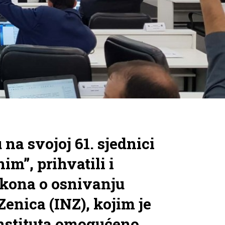
na svojoj 61. sjednici
im”, prihvatili i
akona o osnivanju
Zenica (INZ), kojim je
Instituta omogućeno