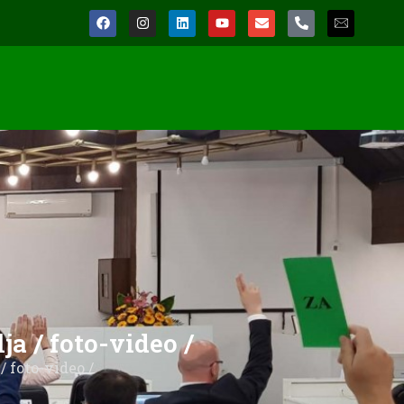
ja / foto-video /
/ foto-video /