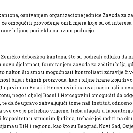
 kantona, osnivanjem organizacione jednice Zavoda za zašt
 će omogućiti provođenje onih mjera koje su od interesa 
hrane biljnog porijekla na ovom području.
 Zeničko-dobojskog kantona, što su podržali odluku da m
novu djelatnost, formiranjem Zavoda za zaštitu bilja, g
tako nakon što smo u mogućnosti kontrolisati zdravlje živ
nost bilja i biljnih proizvoda, kao i biljne hrane koju živ
u prvima u Bosni i Hercegovini na ovaj način ušli u ovu o
u, nego i cijeloj Bosni i Hercegovini omogućiti da odg
 te da će upravo zahvaljujući tome naš Institut, odnosno n
a sve ovo je potrebno vrijeme, treba ulagati u laboratorij
 kapaciteta u stručnim ljudima, trebaće još raditi na ob
jama u BiH i regionu, kao što su Beograd, Novi Sad, Osij