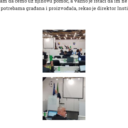
sam da ćemo uz njihovu pomoć, a važno je istaći da im ne
i potrebama građana i proizvođača, rekao je direktor Inst