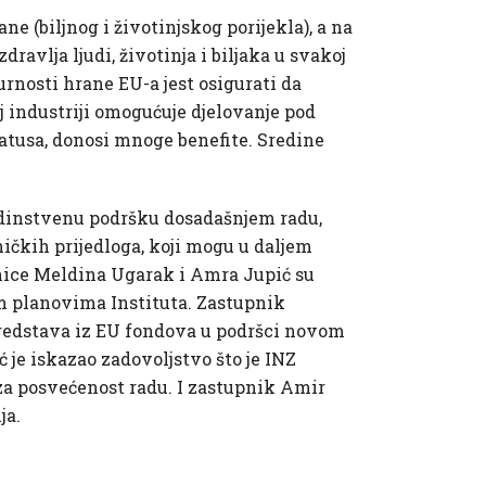
e (biljnog i životinjskog porijekla), a na
avlja ljudi, životinja i biljaka u svakoj
urnosti hrane EU-a jest osigurati da
j industriji omogućuje djelovanje pod
atusa, donosi mnoge benefite. Sredine
edinstvenu podršku dosadašnjem radu,
ničkih prijedloga, koji mogu u daljem
upnice Meldina Ugarak i Amra Jupić su
m planovima Instituta. Zastupnik
sredstava iz EU fondova u podršci novom
ć je iskazao zadovoljstvo što je INZ
u za posvećenost radu. I zastupnik Amir
ja.