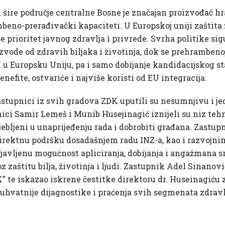
šire područje centralne Bosne je značajan proizvođač hran
eno-prerađivački kapaciteti. U Europskoj uniji zaštita zdr
e prioritet javnog zdravlja i privrede. Svrha politike sig
zvode od zdravih biljaka i životinja, dok se prehrambeno
u Europsku Uniju, pa i samo dobijanje kandidacijskog st
benefite, ostvariće i najviše koristi od EU integracija.
stupnici iz svih gradova ZDK uputili su nesumnjivu i j
nici Samir Lemeš i Munib Husejinagić iznijeli su niz teh
rijebljeni u unaprijeđenju rada i dobrobiti građana. Zast
direktnu podršku dosadašnjem radu INZ-a, kao i razvojni
ajavljenu mogućnost apliciranja, dobijanja i angažmana 
z zaštitu bilja, životinja i ljudi. Zastupnik Adel Sinanovi
ZDK” te iskazao iskrene čestitke direktoru dr. Huseinagić
uhvatnije dijagnostike i praćenja svih segmenata zdravl