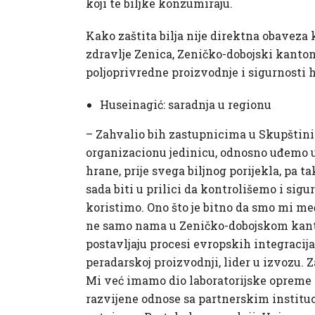
koji te biljke konzumiraju.
Kako zaštita bilja nije direktna obaveza
zdravlje Zenica, Zeničko-dobojski kanton
poljoprivredne proizvodnje i sigurnosti 
Huseinagić: saradnja u regionu
– Zahvalio bih zastupnicima u Skupštini
organizacionu jedinicu, odnosno uđemo u 
hrane, prije svega biljnog porijekla, pa 
sada biti u prilici da kontrolišemo i sigur
koristimo. Ono što je bitno da smo mi međ
ne samo nama u Zeničko-dobojskom kanton
postavljaju procesi evropskih integracija,
peradarskoj proizvodnji, lider u izvozu. Z
Mi već imamo dio laboratorijske opreme i
razvijene odnose sa partnerskim instituci