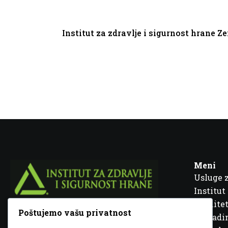
Institut za zdravlje i sigurnost hrane Z
Meni
Usluge 
Institut
Kvalitet
Poštujemo vašu privatnost
Fra Ivana Jukića br. 2, 72000 Zenica, BiH
Šta rad