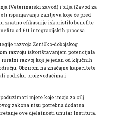
ja (Veterinarski zavod) i bilja (Zavod za
jeti ispunjavanju zahtjeva koje će pred
bi znatno efikasnije iskoristilo benefite
nefita od EU integracijskih procesa.
ategije razvoja Zeničko-dobojskog
lnom razvoju iskorištavanjem potencijala
ruralni razvoj koji je jedan od ključnih
odručju. Obzirom na značajne kapacitete
dali podršku proizvođačima i
 poduzimati mjere koje imaju za cilj
nje ovog zakona nisu potrebna dodatna
etanje ove djelatnosti unutar Instituta.