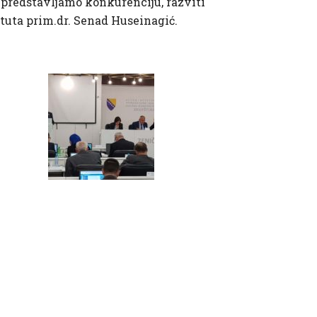
 predstavljamo konkurenciju, razviti
ituta prim.dr. Senad Huseinagić.