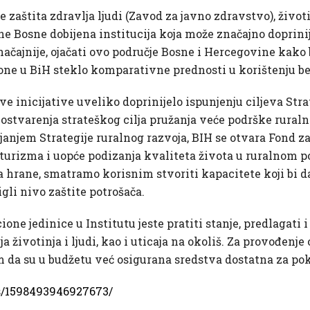
aštita zdravlja ljudi (Zavod za javno zdravstvo), životin
alne Bosne dobijena institucija koja može značajno doprini
 značajnije, ojačati ovo područje Bosne i Hercegovine kako 
ione u BiH steklo komparativne prednosti u korištenju be
e inicijative uveliko doprinijelo ispunjenju ciljeva Str
 ostvarenja strateškog cilja pružanja veće podrške rura
anjem Strategije ruralnog razvoja, BIH se otvara Fond za 
turizma i uopće podizanja kvaliteta života u ruralnom p
a hrane, smatramo korisnim stvoriti kapacitete koji bi 
li nivo zaštite potrošača.
e jedinice u Institutu jeste pratiti stanje, predlagati i
vlja životinja i ljudi, kao i uticaja na okoliš. Za provođe
 da su u budžetu već osigurana sredstva dostatna za pokr
s/1598493946927673/