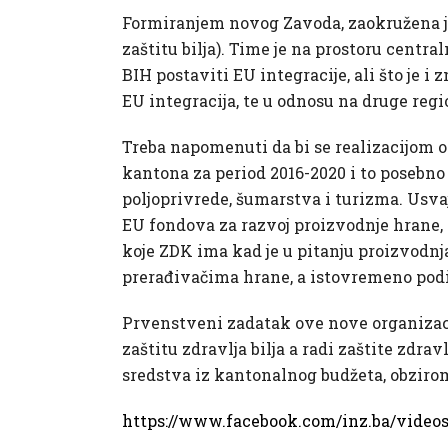
Formiranjem novog Zavoda, zaokružena je z
zaštitu bilja). Time je na prostoru centr
BIH postaviti EU integracije, ali što je i
EU integracija, te u odnosu na druge reg
Treba napomenuti da bi se realizacijom ov
kantona za period 2016-2020 i to posebno
poljoprivrede, šumarstva i turizma. Usvaj
EU fondova za razvoj proizvodnje hrane, 
koje ZDK ima kad je u pitanju proizvodnj
prerađivačima hrane, a istovremeno podig
Prvenstveni zadatak ove nove organizacion
zaštitu zdravlja bilja a radi zaštite zdra
sredstva iz kantonalnog budžeta, obzirom
https://www.facebook.com/inz.ba/video