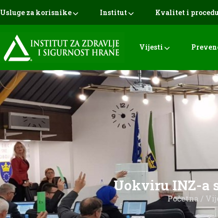
Usluge za korisnike
Institut
Kvalitet i proced
Vijesti
Preven
Uokviru INZ-a se
Početna
/
Vij