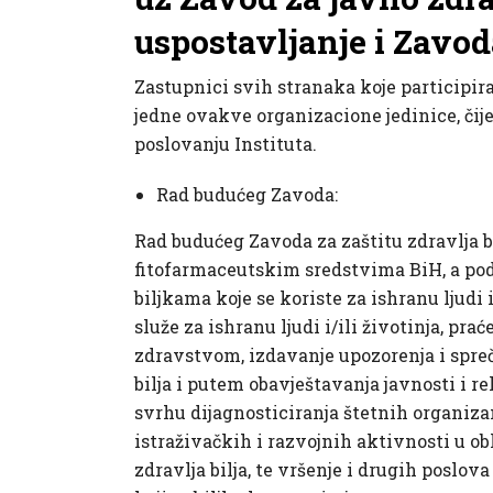
uspostavljanje i Zavoda
Zastupnici svih stranaka koje participira
jedne ovakve organizacione jedinice, čij
poslovanju Instituta.
Rad budućeg Zavoda:
Rad budućeg Zavoda za zaštitu zdravlja b
fitofarmaceutskim sredstvima BiH, a podr
biljkama koje se koriste za ishranu ljudi 
služe za ishranu ljudi i/ili životinja, p
zdravstvom, izdavanje upozorenja i sprec
bilja i putem obavještavanja javnosti i re
svrhu dijagnosticiranja štetnih organiza
istraživačkih i razvojnih aktivnosti u obl
zdravlja bilja, te vršenje i drugih poslova