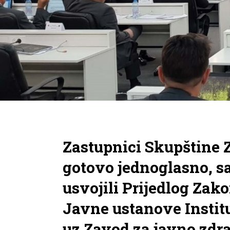
Zastupnici Skupštine Z
gotovo jednoglasno, sa 
usvojili Prijedlog Za
Javne ustanove Institut
uz Zavod za javno zdra