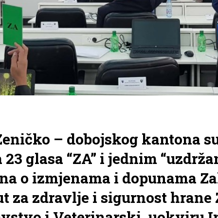
eničko – dobojskog kantona su 
23 glasa “ZA” i jednim “uzdržan
kona o izmjenama i dopunama Z
 za zdravlje i sigurnost hrane 
vstvo i Veterinarski, uokviru 