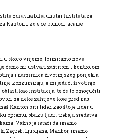
itu zdravlja bilja unutar Instituta za
za Kanton i koje će pomoći jačanje
i, u skoro vrijeme, formiramo novu
dje ćemo mi ustvari zaštitom i kontrolom
otinja i namirnica životinjskog porijekla,
otinje konzumiraju, a mi jedući životinje
blast, kao institucija, te će to omogućiti
ovori na neke zahtjeve koje pred nas
aš Kanton biti lider, kao što je lider u
sku opremu, obuku ljudi, trebaju sredstva..
ukama. Važno je istaći da imamo
ek, Zagreb, Ljubljana, Maribor, imamo