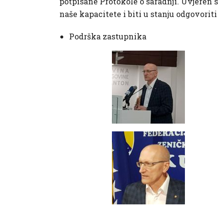
potpisane Protokole o saradnji. Uvjeren 
naše kapacitete i biti u stanju odgovorit
Podrška zastupnika