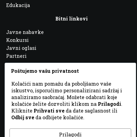
Edukacija
Bitni linkovi
Javne nabavke
Konkursi
Javni oglasi
Partneri
Poštujemo vašu privatnost
Kolačići nam pomažu da poboljšamo vaše
iskustvo, isporučimo personalizirani sadržaj i
© 2026 Sva prava zadržana. Dizajn
GordonDM
analiziramo saobraćaj. Možete odabrati koje
kolačiće želite dozvoliti klikom na
Prilagodi
.
Kliknite
Prihvati sve
da date saglasnost ili
Odbij sve
da odbijete kolačiće.
Prilagodi