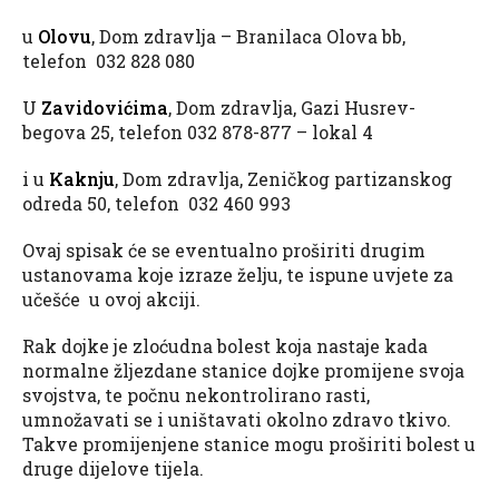
u
Olovu
, Dom zdravlja – Branilaca Olova bb,
telefon 032 828 080
U
Zavidovićima
, Dom zdravlja, Gazi Husrev-
begova 25, telefon 032 878-877 – lokal 4
i u
Kaknju
, Dom zdravlja, Zeničkog partizanskog
odreda 50, telefon 032 460 993
Ovaj spisak će se eventualno proširiti drugim
ustanovama koje izraze želju, te ispune uvjete za
učešće u ovoj akciji.
Rak dojke je zloćudna bolest koja nastaje kada
normalne žljezdane stanice dojke promijene svoja
svojstva, te počnu nekontrolirano rasti,
umnožavati se i uništavati okolno zdravo tkivo.
Takve promijenjene stanice mogu proširiti bolest u
druge dijelove tijela.