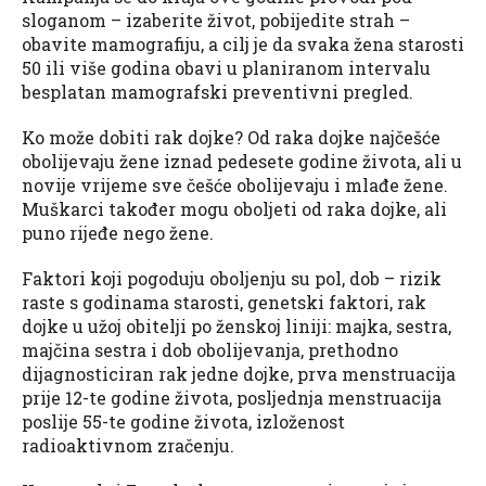
sloganom – izaberite život, pobijedite strah –
obavite mamografiju, a cilj je da svaka žena starosti
50 ili više godina obavi u planiranom intervalu
besplatan mamografski preventivni pregled.
Ko može dobiti rak dojke? Od raka dojke najčešće
obolijevaju žene iznad pedesete godine života, ali u
novije vrijeme sve češće obolijevaju i mlađe žene.
Muškarci također mogu oboljeti od raka dojke, ali
puno rijeđe nego žene.
Faktori koji pogoduju oboljenju su pol, dob – rizik
raste s godinama starosti, genetski faktori, rak
dojke u užoj obitelji po ženskoj liniji: majka, sestra,
majčina sestra i dob obolijevanja, prethodno
dijagnosticiran rak jedne dojke, prva menstruacija
prije 12-te godine života, posljednja menstruacija
poslije 55-te godine života, izloženost
radioaktivnom zračenju.