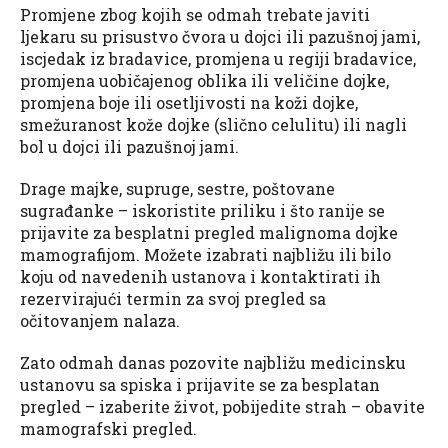
Promjene zbog kojih se odmah trebate javiti
ljekaru su prisustvo čvora u dojci ili pazušnoj jami,
iscjedak iz bradavice, promjena u regiji bradavice,
promjena uobičajenog oblika ili veličine dojke,
promjena boje ili osetljivosti na koži dojke,
smežuranost kože dojke (slično celulitu) ili nagli
bol u dojci ili pazušnoj jami.
Drage majke, supruge, sestre, poštovane
sugrađanke – iskoristite priliku i što ranije se
prijavite za besplatni pregled malignoma dojke
mamografijom. Možete izabrati najbližu ili bilo
koju od navedenih ustanova i kontaktirati ih
rezervirajući termin za svoj pregled sa
očitovanjem nalaza.
Zato odmah danas pozovite najbližu medicinsku
ustanovu sa spiska i prijavite se za besplatan
pregled – izaberite život, pobijedite strah – obavite
mamografski pregled.