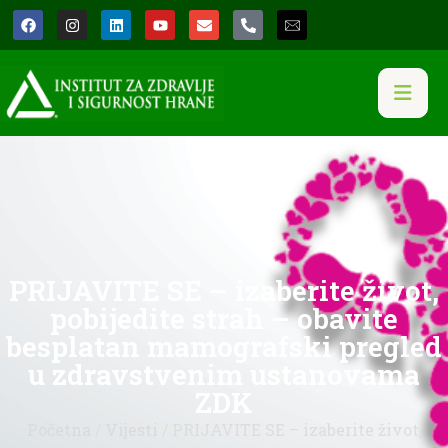
PRIJAVITE SE – izaberite život,
pobijedite strah – obavite
besplatan mamografski pregled
u zdravstvenim ustanovama
ZDK
Početna
/
Vijesti
/ PRIJAVITE SE – izaberite život,