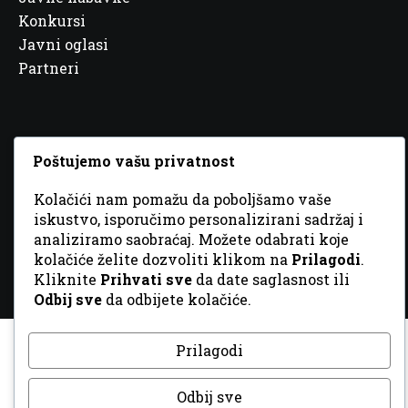
Konkursi
Javni oglasi
Partneri
Poštujemo vašu privatnost
© 2026 Sva prava zadržana. Dizajn
GordonDM
Kolačići nam pomažu da poboljšamo vaše
iskustvo, isporučimo personalizirani sadržaj i
analiziramo saobraćaj. Možete odabrati koje
kolačiće želite dozvoliti klikom na
Prilagodi
.
Kliknite
Prihvati sve
da date saglasnost ili
Odbij sve
da odbijete kolačiće.
Prilagodi
Odbij sve