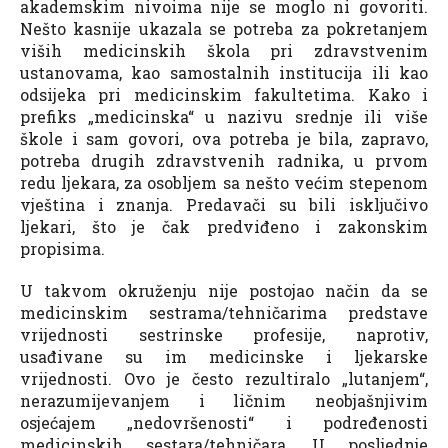
akademskim nivoima nije se moglo ni govoriti.
Nešto kasnije ukazala se potreba za pokretanjem
viših medicinskih škola pri zdravstvenim
ustanovama, kao samostalnih institucija ili kao
odsijeka pri medicinskim fakultetima. Kako i
prefiks „medicinska“ u nazivu srednje ili više
škole i sam govori, ova potreba je bila, zapravo,
potreba drugih zdravstvenih radnika, u prvom
redu ljekara, za osobljem sa nešto većim stepenom
vještina i znanja. Predavači su bili isključivo
ljekari, što je čak predviđeno i zakonskim
propisima.
U takvom okruženju nije postojao način da se
medicinskim sestrama/tehničarima predstave
vrijednosti sestrinske profesije, naprotiv,
usađivane su im medicinske i ljekarske
vrijednosti. Ovo je često rezultiralo „lutanjem“,
nerazumijevanjem i ličnim neobjašnjivim
osjećajem „nedovršenosti“ i podređenosti
medicinskih sestara/tehničara. U posljednje