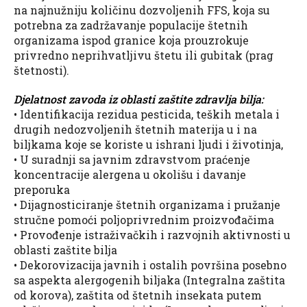
na najnužniju količinu dozvoljenih FFS, koja su
potrebna za zadržavanje populacije štetnih
organizama ispod granice koja prouzrokuje
privredno neprihvatljivu štetu ili gubitak (prag
štetnosti).
Djelatnost zavoda iz oblasti zaštite zdravlja bilja:
• Identifikacija rezidua pesticida, teških metala i
drugih nedozvoljenih štetnih materija u i na
biljkama koje se koriste u ishrani ljudi i životinja,
• U suradnji sa javnim zdravstvom praćenje
koncentracije alergena u okolišu i davanje
preporuka
• Dijagnosticiranje štetnih organizama i pružanje
stručne pomoći poljoprivrednim proizvođačima
• Provođenje istraživačkih i razvojnih aktivnosti u
oblasti zaštite bilja
• Dekorovizacija javnih i ostalih površina posebno
sa aspekta alergogenih biljaka (Integralna zaštita
od korova), zaštita od štetnih insekata putem