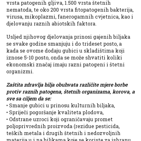
vrsta patogenih gljiva, 1.500 vrsta štetnih
nematoda, te oko 200 vrsta fitopatogenih bakterija,
virusa, mikoplazmi, fanerogamnih cvjetnica, kao i
djelovanju raznih abiotskih faktora.
Usljed njihovog djelovanja prinosi gajenih biljaka
se svake godine smanjuju i do trideset posto, a
kada se ovome dodaju gubici u skladištima koji
iznose 5-10 posto, onda se može shvatiti koliki
ekonomski značaj imaju razni patogeni i štetni
organizmi.
Zaštita zdravlja bilja obuhvata različite mjere borbe
protiv raznih patogena, štetnih organizama, korova, a
sve sa ciljem da se:
• Smanje gubici u prinosu kulturnih biljaka,
• Spriječi pogoršanje kvaliteta plodova,
• Odstrane uzroci koji ograničavaju promet
poljoprivrednih proizvoda (rezidue pesticida,
teških metala i drugih štetnih i nedozvoljnih
materija u i na biljkama koje se koriste za ishranu