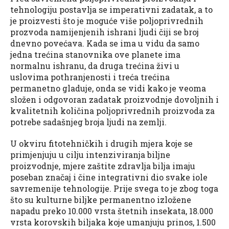
tehnologiju postavlja se imperativni zadatak, a to
je proizvesti što je moguće više poljoprivrednih
prozvoda namijenjenih ishrani ljudi čiji se broj
dnevno povećava. Kada se ima u vidu da samo
jedna trećina stanovnika ove planete ima
normalnu ishranu, da druga trećina živi u
uslovima pothranjenosti i treća trećina
permanetno gladuje, onda se vidi kako je veoma
složen i odgovoran zadatak proizvodnje dovoljnih i
kvalitetnih količina poljoprivrednih proizvoda za
potrebe sadašnjeg broja ljudi na zemlji.
U okviru fitotehničkih i drugih mjera koje se
primjenjuju u cilju intenziviranja biljne
proizvodnje, mjere zaštite zdravlja bilja imaju
poseban značaj i čine integrativni dio svake iole
savremenije tehnologije. Prije svega to je zbog toga
što su kulturne biljke permanentno izložene
napadu preko 10.000 vrsta štetnih insekata, 18.000
vrsta korovskih biljaka koje umanjuju prinos, 1.500