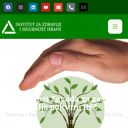
Djelatnost Zavoda za zaštitu
bilja uokviru INZ
Početna
/
Vijesti
/ Djelatnost Zavoda za zaštitu bilja
uokviru INZ