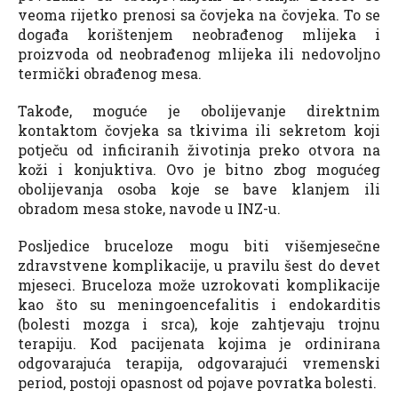
veoma rijetko prenosi sa čovjeka na čovjeka. To se
događa korištenjem neobrađenog mlijeka i
proizvoda od neobrađenog mlijeka ili nedovoljno
termički obrađenog mesa.
Takođe, moguće je obolijevanje direktnim
kontaktom čovjeka sa tkivima ili sekretom koji
potječu od inficiranih životinja preko otvora na
koži i konjuktiva. Ovo je bitno zbog mogućeg
obolijevanja osoba koje se bave klanjem ili
obradom mesa stoke, navode u INZ-u.
Posljedice bruceloze mogu biti višemjesečne
zdravstvene komplikacije, u pravilu šest do devet
mjeseci. Bruceloza može uzrokovati komplikacije
kao što su meningoencefalitis i endokarditis
(bolesti mozga i srca), koje zahtjevaju trojnu
terapiju. Kod pacijenata kojima je ordinirana
odgovarajuća terapija, odgovarajući vremenski
period, postoji opasnost od pojave povratka bolesti.