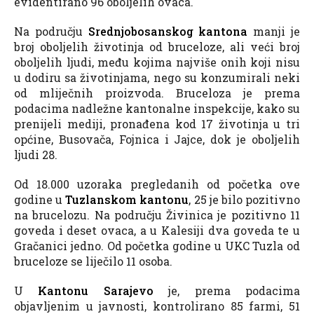
evidentirano 96 oboljelih ovaca.
Na području
Srednjobosanskog kantona
manji je
broj oboljelih životinja od bruceloze, ali veći broj
oboljelih ljudi, među kojima najviše onih koji nisu
u dodiru sa životinjama, nego su konzumirali neki
od mliječnih proizvoda. Bruceloza je prema
podacima nadležne kantonalne inspekcije, kako su
prenijeli mediji, pronađena kod 17 životinja u tri
općine, Busovača, Fojnica i Jajce, dok je oboljelih
ljudi 28.
Od 18.000 uzoraka pregledanih od početka ove
godine u
Tuzlanskom kantonu
, 25 je bilo pozitivno
na brucelozu. Na području Živinica je pozitivno 11
goveda i deset ovaca, a u Kalesiji dva goveda te u
Gračanici jedno. Od početka godine u UKC Tuzla od
bruceloze se liječilo 11 osoba.
U
Kantonu Sarajevo
je, prema podacima
objavljenim u javnosti, kontrolirano 85 farmi, 51