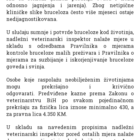
odnosno jagnjenja i jarenja). Zbog netipične
kliničke slike bruceloza često više mjeseci ostaje
nedijagnostikovana.
U slučaju sumnje i potvrde bruceloze kod životinja,
nadležni veterinarski inspektor nalaže mjere u
skladu s odredbama Pravilnika o mjerama
kontrole bruceloze malih preživara i Pravilnika o
mjerama za suzbijanje i iskorjenjivanje bruceloze
goveda i svinja.
Osobe koje raspolažu neobilježenim životinjama
mogu prekršajno i krivično
odgovarati. Predviđene kazne prema Zakonu o
veterinarstvu BiH po svakom pojedinačnom
prekršaju za fizička lica iznose minimalno 430, a
za pravna lica 4.350 KM.
U skladu sa navedenim propisima nadležni
veterinarski inspektor pored ostalih mjera nalaže