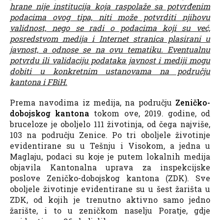
hrane nije institucija koja raspolaže sa potvrđenim
podacima ovog tipa, niti može potvrditi njihovu
validnost, nego se radi o podacima koji su već,
posredstvom medija i Internet stranica plasirani u
javnost, a odnose se na ovu tematiku. Eventualnu
potvrdu ili validaciju podataka javnost i mediji mogu
dobiti u konkretnim ustanovama na području
kantona i FBiH.
Prema navodima iz medija, na području
Zeničko-
dobojskog kantona
tokom ove, 2019. godine, od
bruceloze je oboljelo 111 životinja, od čega najviše,
103 na području Zenice. Po tri oboljele životinje
evidentirane su u Tešnju i Visokom, a jedna u
Maglaju, podaci su koje je putem lokalnih medija
objavila Kantonalna uprava za inspekcijske
poslove Zeničko-dobojskog kantona (ZDK). Sve
oboljele životinje evidentirane su u šest žarišta u
ZDK, od kojih je trenutno aktivno samo jedno
žarište, i to u zeničkom naselju Poratje, gdje