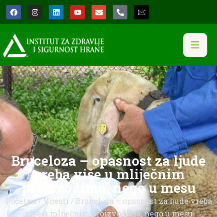
Bruceloza – opasnost za ljude
vreba više u mliječnim
proizvodima, nego u mesu
Početna
/
Vijesti
/ Bruceloza – opasnost za ljude vreba
više u mliječnim proizvodima, nego u mesu