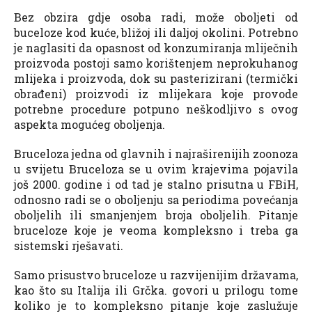
Bez obzira gdje osoba radi, može oboljeti od
buceloze kod kuće, bližoj ili daljoj okolini. Potrebno
je naglasiti da opasnost od konzumiranja mliječnih
proizvoda postoji samo korištenjem neprokuhanog
mlijeka i proizvoda, dok su pasterizirani (termički
obrađeni) proizvodi iz mlijekara koje provode
potrebne procedure potpuno neškodljivo s ovog
aspekta mogućeg oboljenja.
Bruceloza jedna od glavnih i najraširenijih zoonoza
u svijetu Bruceloza se u ovim krajevima pojavila
još 2000. godine i od tad je stalno prisutna u FBiH,
odnosno radi se o oboljenju sa periodima povećanja
oboljelih ili smanjenjem broja oboljelih. Pitanje
bruceloze koje je veoma kompleksno i treba ga
sistemski rješavati.
Samo prisustvo bruceloze u razvijenijim državama,
kao što su Italija ili Grčka. govori u prilogu tome
koliko je to kompleksno pitanje koje zaslužuje