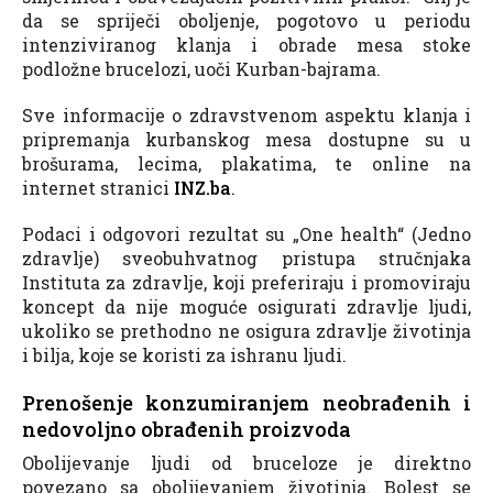
da se spriječi oboljenje, pogotovo u periodu
intenziviranog klanja i obrade mesa stoke
podložne brucelozi, uoči Kurban-bajrama.
Sve informacije o zdravstvenom aspektu klanja i
pripremanja kurbanskog mesa dostupne su u
brošurama, lecima, plakatima, te online na
internet stranici
INZ.ba
.
Podaci i odgovori rezultat su „One health“ (Jedno
zdravlje) sveobuhvatnog pristupa stručnjaka
Instituta za zdravlje, koji preferiraju i promoviraju
koncept da nije moguće osigurati zdravlje ljudi,
ukoliko se prethodno ne osigura zdravlje životinja
i bilja, koje se koristi za ishranu ljudi.
Prenošenje konzumiranjem neobrađenih i
nedovoljno obrađenih proizvoda
Obolijevanje ljudi od bruceloze je direktno
povezano sa obolijevanjem životinja. Bolest se