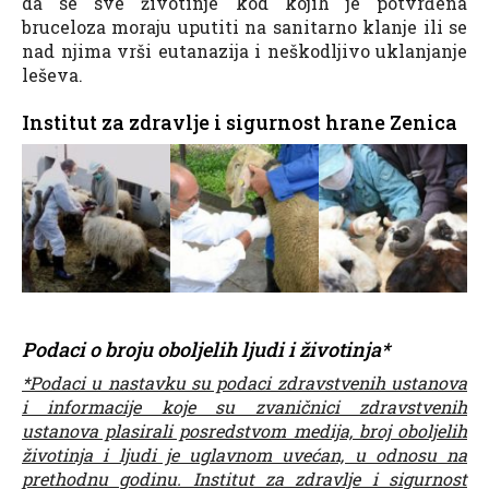
da se sve životinje kod kojih je potvrđena
bruceloza moraju uputiti na sanitarno klanje ili se
nad njima vrši eutanazija i neškodljivo uklanjanje
leševa.
Institut za zdravlje i sigurnost hrane Zenica
Podaci o broju oboljelih ljudi i životinja*
*Podaci u nastavku su podaci zdravstvenih ustanova
i informacije koje su zvaničnici zdravstvenih
ustanova plasirali posredstvom medija, broj oboljelih
životinja i ljudi je uglavnom uvećan, u odnosu na
prethodnu godinu. Institut za zdravlje i sigurnost