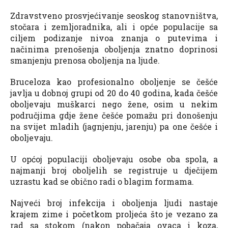
Zdravstveno prosvjećivanje seoskog stanovništva,
stočara i zemljoradnika, ali i opće populacije sa
ciljem podizanje nivoa znanja o putevima i
načinima prenošenja oboljenja znatno doprinosi
smanjenju prenosa oboljenja na ljude.
Bruceloza kao profesionalno oboljenje se češće
javlja u dobnoj grupi od 20 do 40 godina, kada češće
oboljevaju muškarci nego žene, osim u nekim
područjima gdje žene češće pomažu pri donošenju
na svijet mladih (jagnjenju, jarenju) pa one češće i
oboljevaju.
U općoj populaciji oboljevaju osobe oba spola, a
najmanji broj oboljelih se registruje u dječijem
uzrastu kad se obično radi o blagim formama.
Najveći broj infekcija i oboljenja ljudi nastaje
krajem zime i početkom proljeća što je vezano za
rad sa stokom (nakon pobačaja ovaca i koza,