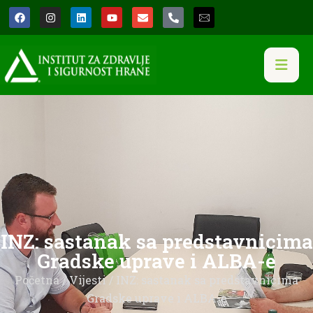
INZ: sastanak sa predstavnicima
Gradske uprave i ALBA-e
Početna
/
Vijesti
/ INZ: sastanak sa predstavnicima
Gradske uprave i ALBA-e