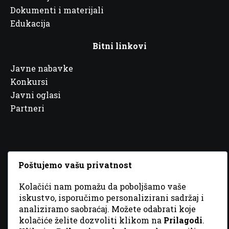
Dokumenti i materijali
Edukacija
Bitni linkovi
Javne nabavke
Konkursi
Javni oglasi
Partneri
Poštujemo vašu privatnost
© 2026 Sva prava zadržana. Dizajn
GordonDM
Kolačići nam pomažu da poboljšamo vaše
iskustvo, isporučimo personalizirani sadržaj i
analiziramo saobraćaj. Možete odabrati koje
kolačiće želite dozvoliti klikom na
Prilagodi
.