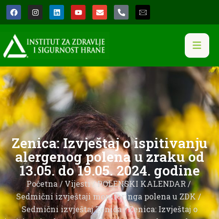
Zenica: Izvještaj o ispitivanju
alergenog polena u zraku od
13.05. do 19.05. 2024. godine
Početna
/
Vijesti
/
POLENSKI KALENDAR
/
Sedmični izvještaji monitoringa polena u ZDK
/
Sedmični izvještaj Zenica
/ Zenica: Izvještaj o