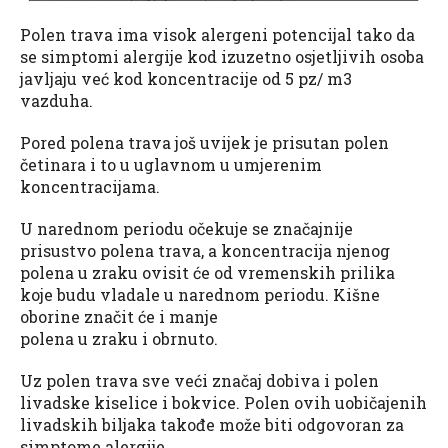
Polen trava ima visok alergeni potencijal tako da
se simptomi alergije kod izuzetno osjetljivih osoba
javljaju već kod koncentracije od 5 pz/ m3
vazduha.
Pored polena trava još uvijek je prisutan polen
četinara i to u uglavnom u umjerenim
koncentracijama.
U narednom periodu očekuje se značajnije
prisustvo polena trava, a koncentracija njenog
polena u zraku ovisit će od vremenskih prilika
koje budu vladale u narednom periodu. Kišne
oborine značit će i manje
polena u zraku i obrnuto.
Uz polen trava sve veći značaj dobiva i polen
livadske kiselice i bokvice. Polen ovih uobičajenih
livadskih biljaka takođe može biti odgovoran za
simptome alergije.