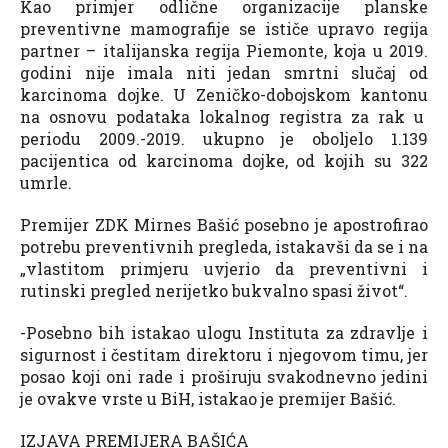
Kao primjer odlične organizacije planske
preventivne mamografije se ističe upravo regija
partner – italijanska regija Piemonte, koja u 2019.
godini nije imala niti jedan smrtni slučaj od
karcinoma dojke. U Zeničko-dobojskom kantonu
na osnovu podataka lokalnog registra za rak u
periodu 2009.-2019. ukupno je oboljelo 1.139
pacijentica od karcinoma dojke, od kojih su 322
umrle.
Premijer ZDK Mirnes Bašić posebno je apostrofirao
potrebu preventivnih pregleda, istakavši da se i na
„vlastitom primjeru uvjerio da preventivni i
rutinski pregled nerijetko bukvalno spasi život“.
-Posebno bih istakao ulogu Instituta za zdravlje i
sigurnost i čestitam direktoru i njegovom timu, jer
posao koji oni rade i proširuju svakodnevno jedini
je ovakve vrste u BiH, istakao je premijer Bašić.
IZJAVA PREMIJERA BAŠIĆA