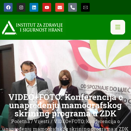
VIDEO+FOTO: Konferencija o
unapređenju mamografskog
skrining programa u ZDK
Početna
/
Vijesti
/ VIDEO+FOTO: Konferencija o
unapređenju mamografskog skrining programa u ZDK