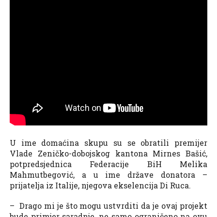
U ime domaćina skupu su se obratili premijer
Vlade Zeničko-dobojskog kantona Mirnes Bašić,
potpredsjednica Federacije BiH Melika
Mahmutbegović, a u ime države donatora –
prijatelja iz Italije, njegova ekselencija Di Ruca.
– Drago mi je što mogu ustvrditi da je ovaj projekt
bude primjer saradnje, ne samo ograničeno na ovu