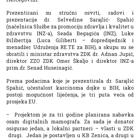
Prezentirani su stručni osvrti, radovi i
prezentacije dr. Selvedine Sarajlić- Spahić
(načelnica Službe za promociju zdravlja i kvalitet u
zdravstvu INZ-a), Seada Begagića (INZ), Luke
Đilibertija (Luca Giliberti – dopredsjednik i
menadžer Udruženja RE.TE za BIH), a skupu su se
obratili i ministar zdravstva ZDK dr. Adnan Jupić,
direktor ZZO ZDK Omer Škaljo i direktor INZ-a
prim.dr. Senad Huseinagić.
Prema podacima koje je prezentirala dr. Sarajlić
Spahić, učestalost karcinoma dojke u BIH, iako
postoji mogućnost liječenja, je tri puta veća od
prosjeka EU.
– Projektom je za tri godine planirana nabavka
osam digitalnih mamografa. Za sada je donator
osigurao jedan, a lokalni partneri – vlasti u ZDK
drugi. Jedan je postavljen u KB Zenica, a drugi u