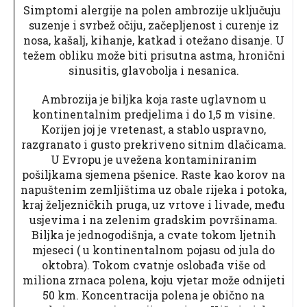
Simptomi alergije na polen ambrozije uključuju
suzenje i svrbež očiju, začepljenost i curenje iz
nosa, kašalj, kihanje, katkad i otežano disanje. U
težem obliku može biti prisutna astma, hronični
sinusitis, glavobolja i nesanica.
Ambrozija je biljka koja raste uglavnom u
kontinentalnim predjelima i do 1,5 m visine.
Korijen joj je vretenast, a stablo uspravno,
razgranato i gusto prekriveno sitnim dlačicama.
U Evropu je uvežena kontaminiranim
pošiljkama sjemena pšenice. Raste kao korov na
napuštenim zemljištima uz obale rijeka i potoka,
kraj željezničkih pruga, uz vrtove i livade, među
usjevima i na zelenim gradskim površinama.
Biljka je jednogodišnja, a cvate tokom ljetnih
mjeseci ( u kontinentalnom pojasu od jula do
oktobra). Tokom cvatnje oslobađa više od
miliona zrnaca polena, koju vjetar može odnijeti
50 km. Koncentracija polena je obično na