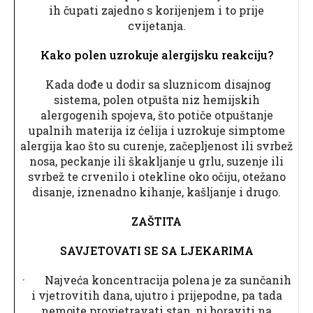
ih čupati zajedno s korijenjem i to prije
cvijetanja.
Kako polen uzrokuje alergijsku reakciju?
Kada dođe u dodir sa sluznicom disajnog
sistema, polen otpušta niz hemijskih
alergogenih spojeva, što potiče otpuštanje
upalnih materija iz ćelija i uzrokuje simptome
alergija kao što su curenje, začepljenost ili svrbež
nosa, peckanje ili škakljanje u grlu, suzenje ili
svrbež te crvenilo i otekline oko očiju, otežano
disanje, iznenadno kihanje, kašljanje i drugo.
ZAŠTITA
SAVJETOVATI SE SA LJEKARIMA
· Najveća koncentracija polena je za sunčanih
i vjetrovitih dana, ujutro i prijepodne, pa tada
nemojte provjetravati stan, ni boraviti na