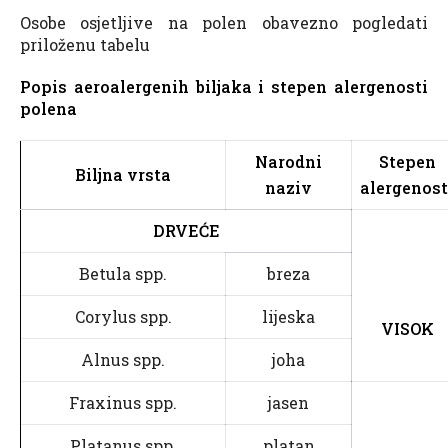
Osobe osjetljive na polen obavezno pogledati
priloženu tabelu
Popis aeroalergenih biljaka i stepen alergenosti
polena
Narodni
Stepen
Biljna vrsta
naziv
alergenost
DRVEĆE
Betula spp.
breza
Corylus spp.
lijeska
VISOK
Alnus spp.
joha
Fraxinus spp.
jasen
Platanus spp.
platan