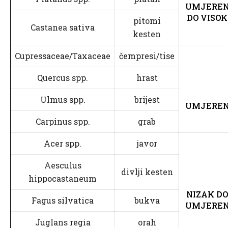
UMJERE
DO VISOK
pitomi
Castanea sativa
kesten
Cupressaceae/Taxaceae
čempresi/tise
Quercus spp.
hrast
Ulmus spp.
brijest
UMJERE
Carpinus spp.
grab
Acer spp.
javor
Aesculus
divlji kesten
hippocastaneum
NIZAK DO
Fagus silvatica
bukva
UMJERE
Juglans regia
orah