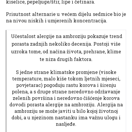
kiselice, pepeljuge/štir, lipe i četinara.
Prisutnost alternarie u većem dijelu sedmice bio je
na nivou niskih i umjerenih koncentracija.
Učestalost alergije na ambroziju pokazuje trend
porasta zadnjih nekoliko decenija. Postoji više
uzroka tome, od načina života, prehrane, klime
te niza drugih faktora.
S jedne strane klimatske promjene (visoke
temperature, malo kiše tokom ljetnih mjeseci,
povjetarac) pogoduju rastu korova i širenju
polena, a s druge strane neredovno održavanje
zelenih površina i neredovno čišćenje korova
dovodi porasta alergije na ambroziju. Alergija na
ambroziju se može javiti u bilo kojoj životnoj
dobi, a u njezinom nastanku ima važnu ulogu i
nasljeđe.