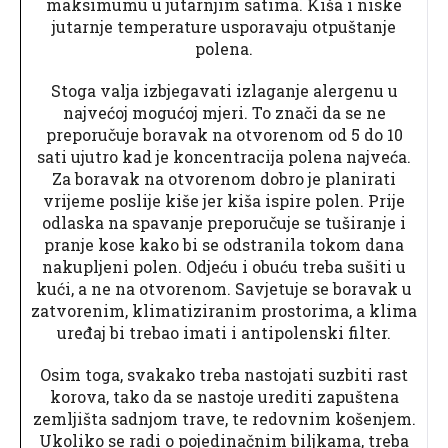
maksimumu u jutarnjim satima. Kiša i niske
jutarnje temperature usporavaju otpuštanje
polena.
Stoga valja izbjegavati izlaganje alergenu u
najvećoj mogućoj mjeri. To znači da se ne
preporučuje boravak na otvorenom od 5 do 10
sati ujutro kad je koncentracija polena najveća.
Za boravak na otvorenom dobro je planirati
vrijeme poslije kiše jer kiša ispire polen. Prije
odlaska na spavanje preporučuje se tuširanje i
pranje kose kako bi se odstranila tokom dana
nakupljeni polen. Odjeću i obuću treba sušiti u
kući, a ne na otvorenom. Savjetuje se boravak u
zatvorenim, klimatiziranim prostorima, a klima
uređaj bi trebao imati i antipolenski filter.
Osim toga, svakako treba nastojati suzbiti rast
korova, tako da se nastoje urediti zapuštena
zemljišta sadnjom trave, te redovnim košenjem.
Ukoliko se radi o pojedinačnim biljkama, treba