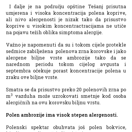
I dalje je na području opštine Tešanj prisutna
umjerena i visoka koncentracija polena koprive,
ali nivo alergenosti je nizak tako da prisustvo
koprive u visokim koncentractracijama ne utiče
na pojavu težih oblika simptoma alergije.
Važno je napomenuti da su i tokom cijele protekle
sedmice zabilježena polenova zrna korovske i jako
alergene biljne vrste ambrozije tako da se
narednom periodu tokom cijelog avgusta i
septembra očekuje porast koncentracije polena u
zraku ove biljne vrste.
Smatra se da prisustvo preko 20 polenovih zrna po
3
m
vazduha može uzrokovati smetnje kod osoba
alergičnih na ovu korovsku biljnu vrstu.
Polen ambrozije ima visok stepen alergenosti.
Polenski spektar obuhvata još polen bokvice,