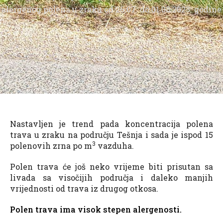
alergenog polena u zraku od 26.07. do 01.08.2023. godine
Nastavljen je trend pada koncentracija polena
trava u zraku na području Tešnja i sada je ispod 15
3
polenovih zrna po m
vazduha.
Polen trava će još neko vrijeme biti prisutan sa
livada sa visočijih područja i daleko manjih
vrijednosti od trava iz drugog otkosa.
Polen trava ima visok stepen alergenosti.