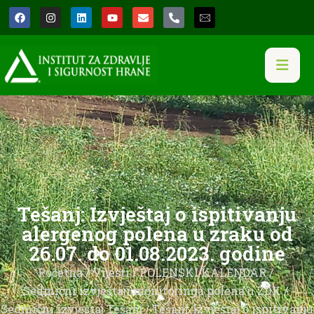
Tešanj: Izvještaj o ispitivanju
alergenog polena u zraku od
26.07. do 01.08.2023. godine
Početna
/
Vijesti
/
POLENSKI KALENDAR
/
Sedmični izvještaji monitoringa polena u ZDK
/
Sedmični izvještaj Tešanj
/ Tešanj: Izvještaj o ispitivanju