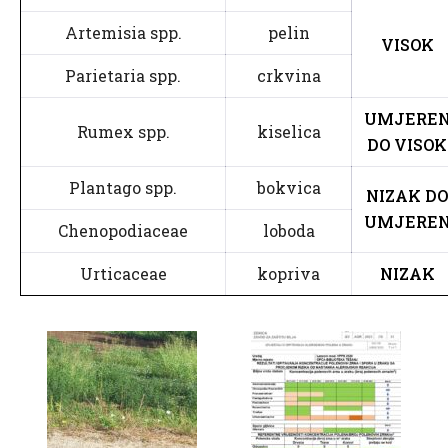
Artemisia spp.
pelin
VISOK
Parietaria spp.
crkvina
UMJERE
Rumex spp.
kiselica
DO VISOK
Plantago spp.
bokvica
NIZAK DO
UMJERE
Chenopodiaceae
loboda
Urticaceae
kopriva
NIZAK