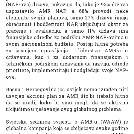
(NAP-ova) država, pokazuju da, iako je 93% država
uspostavilo AMR NAP, a 68% provodi neke
elemente svojih planova, samo 27% država imaju
obračunati i budžetirani NAP, uključujući okvir za
praćenje i evaluaciju, a samo 11% država ima
finansijske odredbe za podršku AMR NAP-ovima u
svom nacionalnom budžetu. Postoji hitna potreba
za jačanjem upravljanja i liderstva AMR-a u
državama, kao i za dodatnom finansijskom i
tehničkom podrškom državama da razviju, odrede
prioritete, implementiraju i nadgledaju svoje NAP-
ove.
Bosna i Hercegovina još uvijek nema izrađen niti
usvojen akcioni plan za AMR, što bi trebalo hitno
da se uradi, kako bi smo mogli da se aktivno
uključimo u rješavanje ovog globalnog problema.
Svjetska sedmica svijesti o AMR-u (WAAW) je
globalna kampanja koja se obilježava svake godine