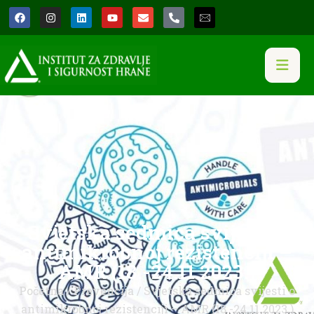
Svjetska sedmica svijesti o
antimikrobnoj rezistenciji –
AMR (18.-24.11.2023.)
Početna
/
Prevencija
/ Svjetska sedmica svijesti o
antimikrobnoj rezistenciji – AMR (18.-24.11.2023.)