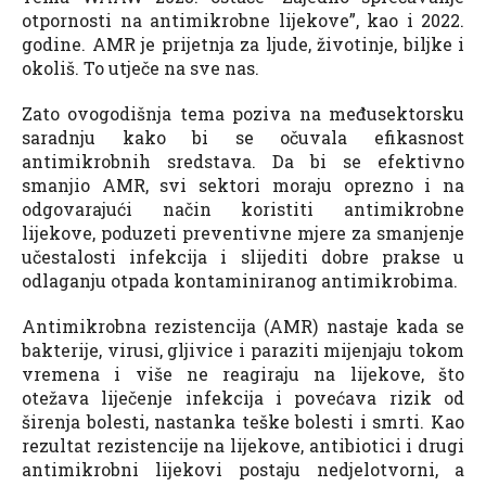
otpornosti na antimikrobne lijekove”, kao i 2022.
godine. AMR je prijetnja za ljude, životinje, biljke i
okoliš. To utječe na sve nas.
Zato ovogodišnja tema poziva na međusektorsku
saradnju kako bi se očuvala efikasnost
antimikrobnih sredstava. Da bi se efektivno
smanjio AMR, svi sektori moraju oprezno i na
odgovarajući način koristiti antimikrobne
lijekove, poduzeti preventivne mjere za smanjenje
učestalosti infekcija i slijediti dobre prakse u
odlaganju otpada kontaminiranog antimikrobima.
Antimikrobna rezistencija (AMR) nastaje kada se
bakterije, virusi, gljivice i paraziti mijenjaju tokom
vremena i više ne reagiraju na lijekove, što
otežava liječenje infekcija i povećava rizik od
širenja bolesti, nastanka teške bolesti i smrti. Kao
rezultat rezistencije na lijekove, antibiotici i drugi
antimikrobni lijekovi postaju nedjelotvorni, a