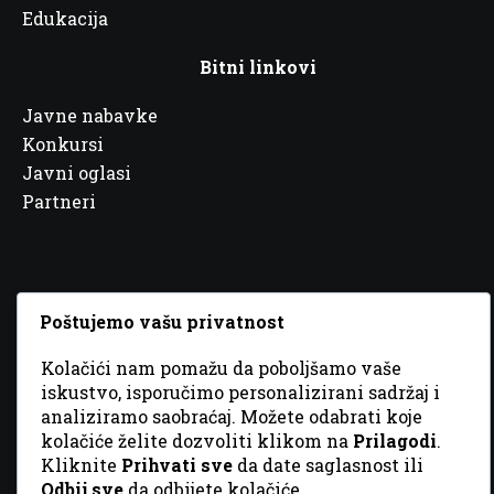
Edukacija
Bitni linkovi
Javne nabavke
Konkursi
Javni oglasi
Partneri
Poštujemo vašu privatnost
© 2026 Sva prava zadržana. Dizajn
GordonDM
Kolačići nam pomažu da poboljšamo vaše
iskustvo, isporučimo personalizirani sadržaj i
analiziramo saobraćaj. Možete odabrati koje
kolačiće želite dozvoliti klikom na
Prilagodi
.
Kliknite
Prihvati sve
da date saglasnost ili
Odbij sve
da odbijete kolačiće.