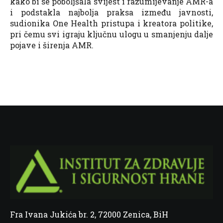
kako bi se poboljšala svijest i razumijevanje AMR-a
i podstakla najbolja praksa između javnosti,
sudionika One Health pristupa i kreatora politike,
pri čemu svi igraju ključnu ulogu u smanjenju dalje
pojave i širenja AMR.
Fra Ivana Jukića br. 2, 72000 Zenica, BiH