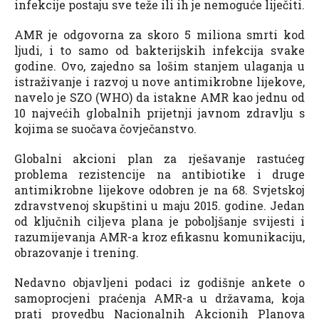
infekcije postaju sve teže ili ih je nemoguće liječiti.
AMR je odgovorna za skoro 5 miliona smrti kod
ljudi, i to samo od bakterijskih infekcija svake
godine. Ovo, zajedno sa lošim stanjem ulaganja u
istraživanje i razvoj u nove antimikrobne lijekove,
navelo je SZO (WHO) da istakne AMR kao jednu od
10 najvećih globalnih prijetnji javnom zdravlju s
kojima se suočava čovječanstvo.
Globalni akcioni plan za rješavanje rastućeg
problema rezistencije na antibiotike i druge
antimikrobne lijekove odobren je na 68. Svjetskoj
zdravstvenoj skupštini u maju 2015. godine. Jedan
od ključnih ciljeva plana je poboljšanje svijesti i
razumijevanja AMR-a kroz efikasnu komunikaciju,
obrazovanje i trening.
Nedavno objavljeni podaci iz godišnje ankete o
samoprocjeni praćenja AMR-a u državama, koja
prati provedbu Nacionalnih Akcionih Planova