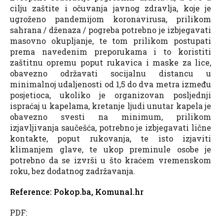
cilju zaštite i očuvanja javnog zdravlja, koje je
ugroženo pandemijom koronavirusa, prilikom
sahrana / dženaza / pogreba potrebno je izbjegavati
masovno okupljanje, te tom prilikom postupati
prema navedenim preporukama i to koristiti
zaštitnu opremu poput rukavica i maske za lice,
obavezno održavati socijalnu distancu u
minimalnoj udaljenosti od 1,5 do dva metra između
posjetioca, ukoliko je organizovan posljednji
ispraćaj u kapelama, kretanje ljudi unutar kapela je
obavezno svesti na minimum, prilikom
izjavljivanja saučešća, potrebno je izbjegavati lične
kontakte, poput rukovanja, te isto izjaviti
klimanjem glave, te ukop preminule osobe je
potrebno da se izvrši u što kraćem vremenskom
roku, bez dodatnog zadržavanja.
Reference:
Pokop.ba
,
Komunal.hr
PDF: