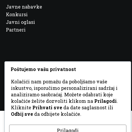
Javne nabavke
Konkursi
Javni oglasi
Partneri
© 2026 Sva prava zadržana. Dizajn
GordonDM
Poštujemo vašu privatnost
Kolačići nam pomažu da poboljšamo vaše
iskustvo, isporučimo personalizirani sadržaj i
analiziramo saobraćaj. Možete odabrati koje
kolačiće želite dozvoliti klikom na
Prilagodi
.
Kliknite
Prihvati sve
da date saglasnost ili
Odbij sve
da odbijete kolačiće.
Prilagodi