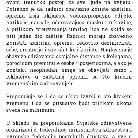
ovom trenutku postoji za sve ljude na svijetu.
Potrebno je da radnici obavezno koriste zaštitnu
opremu koja uključuje vodonepropusno odijelo,
natikače, naočale, odgovarajuću masku i rukavice,
a prilikom preuzimanja umrlog lica ne skida se
niti jedan dio zaštite. Radnici moraju obavezno
koristiti zaštitnu opremu, redovito dezinficirati
sebe, prostorije i sav alat koji koriste. Naglašena je
obaveza održavanja socijalne distance s kolegama,
porodicom preminule osobe i posjetiocima, a ako je
kontakt neophodan, smije se obavljati samo i
isključivo u zaštitnoj opremi, sa što kraćim
vremenskim zadržavanjem.
Preporučuje se i da se ukop izvrši u što kraćem
vremenu i da se prisustvo ljudi prilikom ukopa
svede na minimum.
U skladu sa preporukama Svjetske zdravstvene
organizacije, Federalnog ministarstva zdravstva i
Evropske federacije pogrebnih društava, a sve u