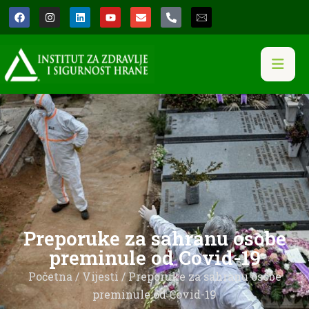
Preporuke za sahranu osobe
preminule od Covid-19
Početna
/
Vijesti
/ Preporuke za sahranu osobe
preminule od Covid-19