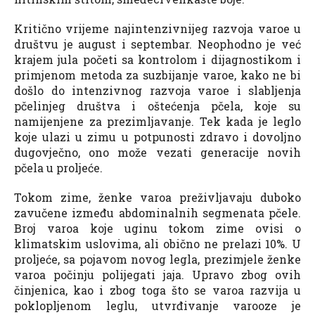
Kritično vrijeme najintenzivnijeg razvoja varoe u
društvu je august i septembar. Neophodno je već
krajem jula početi sa kontrolom i dijagnostikom i
primjenom metoda za suzbijanje varoe, kako ne bi
došlo do intenzivnog razvoja varoe i slabljenja
pčelinjeg društva i oštećenja pčela, koje su
namijenjene za prezimljavanje. Tek kada je leglo
koje ulazi u zimu u potpunosti zdravo i dovoljno
dugovječno, ono može vezati generacije novih
pčela u proljeće.
Tokom zime, ženke varoa preživljavaju duboko
zavučene između abdominalnih segmenata pčele.
Broj varoa koje uginu tokom zime ovisi o
klimatskim uslovima, ali obično ne prelazi 10%. U
proljeće, sa pojavom novog legla, prezimjele ženke
varoa počinju polijegati jaja. Upravo zbog ovih
činjenica, kao i zbog toga što se varoa razvija u
poklopljenom leglu, utvrđivanje varooze je