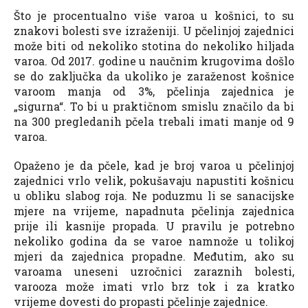
Što je procentualno više varoa u košnici, to su
znakovi bolesti sve izraženiji. U pčelinjoj zajednici
može biti od nekoliko stotina do nekoliko hiljada
varoa. Od 2017. godine u naučnim krugovima došlo
se do zaključka da ukoliko je zaraženost košnice
varoom manja od 3%, pčelinja zajednica je
„sigurna“. To bi u praktičnom smislu značilo da bi
na 300 pregledanih pčela trebali imati manje od 9
varoa.
Opaženo je da pčele, kad je broj varoa u pčelinjoj
zajednici vrlo velik, pokušavaju napustiti košnicu
u obliku slabog roja. Ne poduzmu li se sanacijske
mjere na vrijeme, napadnuta pčelinja zajednica
prije ili kasnije propada. U pravilu je potrebno
nekoliko godina da se varoe namnože u tolikoj
mjeri da zajednica propadne. Međutim, ako su
varoama uneseni uzročnici zaraznih bolesti,
varooza može imati vrlo brz tok i za kratko
vrijeme dovesti do propasti pčelinje zajednice.