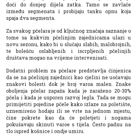
doći do donjeg dijela zatka. Tamo se zavlače
između segmenata i probijaju tanku opnu koja
spaja dva segmenta.
Za svakog pčelara je od ključnog značaja saznanje o
tome sa kakvim pčelinjim zajednicama ulazi u
novu sezonu, kako bi u slučaju slabih, malobrojnih,
te bolešću oslabljenih i iscrpljenih pčelinjih
društava mogao na vrijeme intervenisati.
Dodatni problem za pčelare predstavlja činjenica
da se na pčelinjoj zajednici kao cjelini ne uočavaju
znakovi bolesti dok je broj varoa malen. Znake
oboljenja pčelar zapaža kada je zaraženo 20-30%
pčela i kada je usporen razvoj legla. Tada se mogu
primijetiti pojedine pčele kako izlaze na poletište,
uznemireno hodaju ili se vrte na jednom mjestu,
čine pokrete kao da će poletjeti i nogama
pokušavaju skinuti varoe s tijela. Često padnu na
tlo ispred košnice i ondje umiru.