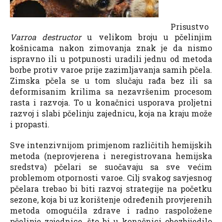
Prisustvo
Varroa destructor
u velikom broju u pčelinjim
košnicama nakon zimovanja znak je da nismo
ispravno ili u potpunosti uradili jednu od metoda
borbe protiv varoe prije zazimljavanja samih pčela.
Zimska pčela se u tom slučaju rađa bez ili sa
deformisanim krilima sa nezavršenim procesom
rasta i razvoja. To u konačnici usporava proljetni
razvoj i slabi pčelinju zajednicu, koja na kraju može
i propasti.
Sve intenzivnijom primjenom različitih hemijskih
metoda (neprovjerena i neregistrovana hemijska
sredstva) pčelari se suočavaju sa sve većim
problemom otpornosti varoe. Cilj svakog savjesnog
pčelara trebao bi biti razvoj strategije na početku
sezone, koja bi uz korištenje određenih provjerenih
metoda omogućila zdrave i radno raspoložene
pčelinje zajednice, što bi u konačnici obezbijedilo