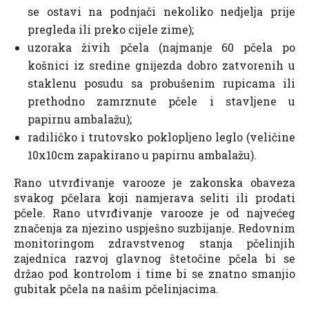
se ostavi na podnjači nekoliko nedjelja prije
pregleda ili preko cijele zime);
uzoraka živih pčela (najmanje 60 pčela po
košnici iz sredine gnijezda dobro zatvorenih u
staklenu posudu sa probušenim rupicama ili
prethodno zamrznute pčele i stavljene u
papirnu ambalažu);
radiličko i trutovsko poklopljeno leglo (veličine
10x10cm zapakirano u papirnu ambalažu).
Rano utvrđivanje varooze je zakonska obaveza
svakog pčelara koji namjerava seliti ili prodati
pčele. Rano utvrđivanje varooze je od najvećeg
značenja za njezino uspješno suzbijanje. Redovnim
monitoringom zdravstvenog stanja pčelinjih
zajednica razvoj glavnog štetočine pčela bi se
držao pod kontrolom i time bi se znatno smanjio
gubitak pčela na našim pčelinjacima.