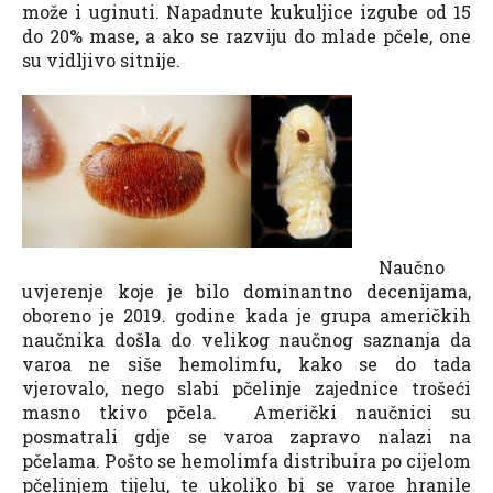
može i uginuti. Napadnute kukuljice izgube od 15
do 20% mase, a ako se razviju do mlade pčele, one
su vidljivo sitnije.
Naučno
uvjerenje koje je bilo dominantno decenijama,
oboreno je 2019. godine kada je grupa američkih
naučnika došla do velikog naučnog saznanja da
varoa ne siše hemolimfu, kako se do tada
vjerovalo, nego slabi pčelinje zajednice trošeći
masno tkivo pčela. Američki naučnici su
posmatrali gdje se varoa zapravo nalazi na
pčelama. Pošto se hemolimfa distribuira po cijelom
pčelinjem tijelu, te ukoliko bi se varoe hranile