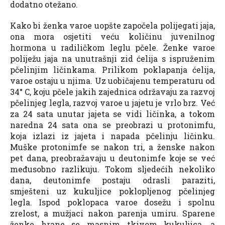
dodatno otežano.
Kako bi ženka varoe uopšte započela polijegati jaja,
ona mora osjetiti veću količinu juvenilnog
hormona u radiličkom leglu pčele. Ženke varoe
poliježu jaja na unutrašnji zid ćelija s ispruženim
pčelinjim ličinkama. Prilikom poklapanja ćelija,
varoe ostaju u njima. Uz uobičajenu temperaturu od
34° C, koju pčele jakih zajednica održavaju za razvoj
pčelinjeg legla, razvoj varoe u jajetu je vrlo brz. Već
za 24 sata unutar jajeta se vidi ličinka, a tokom
naredna 24 sata ona se preobrazi u protonimfu,
koja izlazi iz jajeta i napada pčelinju ličinku.
Muške protonimfe se nakon tri, a ženske nakon
pet dana, preobražavaju u deutonimfe koje se već
međusobno razlikuju. Tokom sljedećih nekoliko
dana, deutonimfe postaju odrasli paraziti,
smješteni uz kukuljice poklopljenog pčelinjeg
legla. Ispod poklopaca varoe dosežu i spolnu
zrelost, a mužjaci nakon parenja umiru. Sparene
ženke hrane se masnim tkivom kukuljica, a