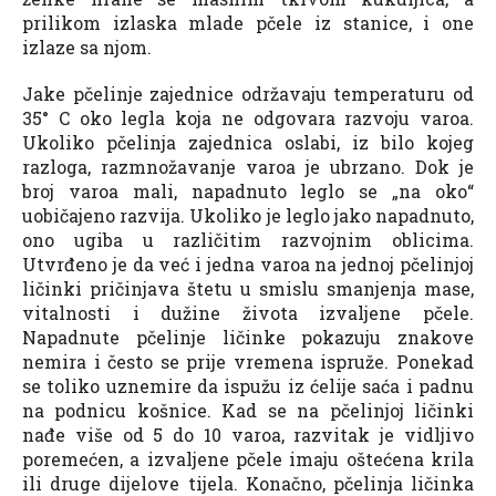
prilikom izlaska mlade pčele iz stanice, i one
izlaze sa njom.
Jake pčelinje zajednice održavaju temperaturu od
35° C oko legla koja ne odgovara razvoju varoa.
Ukoliko pčelinja zajednica oslabi, iz bilo kojeg
razloga, razmnožavanje varoa je ubrzano. Dok je
broj varoa mali, napadnuto leglo se „na oko“
uobičajeno razvija. Ukoliko je leglo jako napadnuto,
ono ugiba u različitim razvojnim oblicima.
Utvrđeno je da već i jedna varoa na jednoj pčelinjoj
ličinki pričinjava štetu u smislu smanjenja mase,
vitalnosti i dužine života izvaljene pčele.
Napadnute pčelinje ličinke pokazuju znakove
nemira i često se prije vremena ispruže. Ponekad
se toliko uznemire da ispužu iz ćelije saća i padnu
na podnicu košnice. Kad se na pčelinjoj ličinki
nađe više od 5 do 10 varoa, razvitak je vidljivo
poremećen, a izvaljene pčele imaju oštećena krila
ili druge dijelove tijela. Konačno, pčelinja ličinka