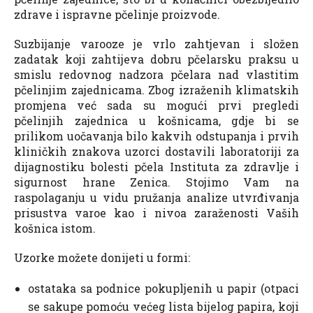
zdrave i ispravne pčelinje proizvode.
Suzbijanje varooze je vrlo zahtjevan i složen
zadatak koji zahtijeva dobru pčelarsku praksu u
smislu redovnog nadzora pčelara nad vlastitim
pčelinjim zajednicama. Zbog izraženih klimatskih
promjena već sada su mogući prvi pregledi
pčelinjih zajednica u košnicama, gdje bi se
prilikom uočavanja bilo kakvih odstupanja i prvih
kliničkih znakova uzorci dostavili laboratoriji za
dijagnostiku bolesti pčela Instituta za zdravlje i
sigurnost hrane Zenica. Stojimo Vam na
raspolaganju u vidu pružanja analize utvrđivanja
prisustva varoe kao i nivoa zaraženosti Vaših
košnica istom.
Uzorke možete donijeti u formi:
ostataka sa podnice pokupljenih u papir (otpaci
se sakupe pomoću većeg lista bijelog papira, koji