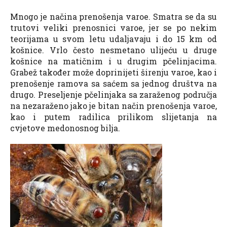
Mnogo je načina prenošenja varoe. Smatra se da su
trutovi veliki prenosnici varoe, jer se po nekim
teorijama u svom letu udaljavaju i do 15 km od
košnice. Vrlo često nesmetano ulijeću u druge
košnice na matičnim i u drugim pčelinjacima.
Grabež također može doprinijeti širenju varoe, kao i
prenošenje ramova sa saćem sa jednog društva na
drugo. Preseljenje pčelinjaka sa zaraženog područja
na nezaraženo jako je bitan način prenošenja varoe,
kao i putem radilica prilikom slijetanja na
cvjetove medonosnog bilja.