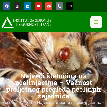
Najveći štetočina na
pčelinjacima – Važnost
proljetnog pregleda pčelinjih
zajednica
Početna
/
Vijesti
/ Najveći štetočina na pčelinjacima –