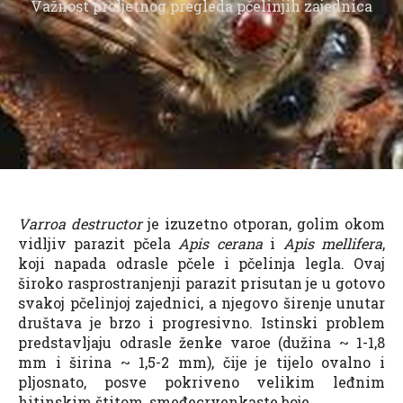
Važnost proljetnog pregleda pčelinjih zajednica
Varroa destructor
je izuzetno otporan, golim okom
vidljiv parazit pčela
Apis cerana
i
Apis mellifera
,
koji napada odrasle pčele i pčelinja legla. Ovaj
široko rasprostranjenji parazit prisutan je u gotovo
svakoj pčelinjoj zajednici, a njegovo širenje unutar
društava je brzo i progresivno. Istinski problem
predstavljaju odrasle ženke varoe (dužina ~ 1-1,8
mm i širina ~ 1,5-2 mm), čije je tijelo ovalno i
pljosnato, posve pokriveno velikim leđnim
hitinskim štitom, smeđecrvenkaste boje.