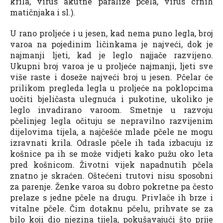
krila, virus akutne paralize pčela, virus crnih
matičnjaka i sl.).
U rano proljeće i u jesen, kad nema puno legla, broj
varoa na pojedinim ličinkama je najveći, dok je
najmanji ljeti, kad je leglo najjače razvijeno.
Ukupni broj varoa je u proljeće najmanji, ljeti sve
više raste i doseže najveći broj u jesen. Pčelar će
prilikom pregleda legla u proljeće na poklopcima
uočiti bjeličasta ulegnuća i pukotine, ukoliko je
leglo invadirano varoom. Smetnje u razvoju
pčelinjeg legla očituju se nepravilno razvijenim
dijelovima tijela, a najčešće mlade pčele ne mogu
izravnati krila. Odrasle pčele ih tada izbacuju iz
košnice pa ih se može vidjeti kako pužu oko leta
pred košnicom. Životni vijek napadnutih pčela
znatno je skraćen. Oštećeni trutovi nisu sposobni
za parenje. Ženke varoa su dobro pokretne pa često
prelaze s jedne pčele na drugu. Privlače ih brze i
vitalne pčele. Čim dotaknu pčelu, prihvate se za
bilo koji dio njezina tijela, pokušavajući što prije