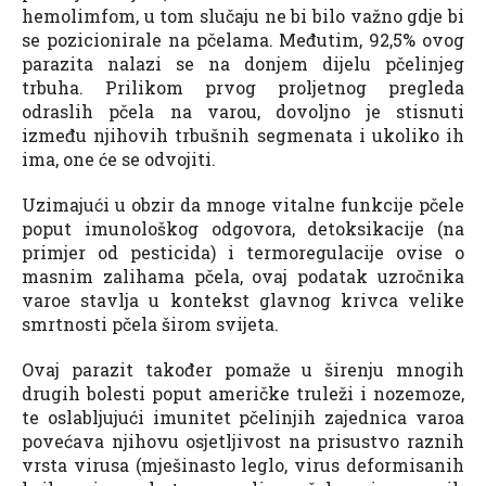
hemolimfom, u tom slučaju ne bi bilo važno gdje bi
se pozicionirale na pčelama. Međutim, 92,5% ovog
parazita nalazi se na donjem dijelu pčelinjeg
trbuha. Prilikom prvog proljetnog pregleda
odraslih pčela na varou, dovoljno je stisnuti
između njihovih trbušnih segmenata i ukoliko ih
ima, one će se odvojiti.
Uzimajući u obzir da mnoge vitalne funkcije pčele
poput imunološkog odgovora, detoksikacije (na
primjer od pesticida) i termoregulacije ovise o
masnim zalihama pčela, ovaj podatak uzročnika
varoe stavlja u kontekst glavnog krivca velike
smrtnosti pčela širom svijeta.
Ovaj parazit također pomaže u širenju mnogih
drugih bolesti poput američke truleži i nozemoze,
te oslabljujući imunitet pčelinjih zajednica varoa
povećava njihovu osjetljivost na prisustvo raznih
vrsta virusa (mješinasto leglo, virus deformisanih