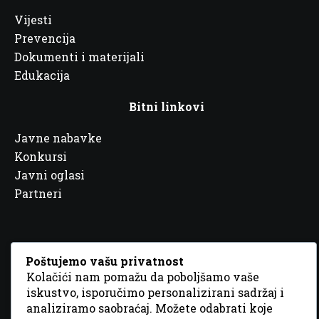
Vijesti
Prevencija
Dokumenti i materijali
Edukacija
Bitni linkovi
Javne nabavke
Konkursi
Javni oglasi
Partneri
Poštujemo vašu privatnost
Kolačići nam pomažu da poboljšamo vaše
© 2026 Sva prava zadržana. Dizajn
GordonDM
iskustvo, isporučimo personalizirani sadržaj i
analiziramo saobraćaj. Možete odabrati koje