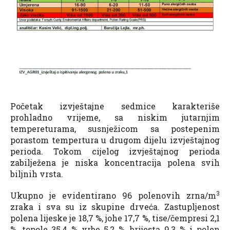
Početak izvještajne sedmice karakteriše
prohladno vrijeme, sa niskim jutarnjim
tempereturama, susnježicom sa postepenim
porastom tempertura u drugom dijelu izvještajnog
perioda. Tokom cijelog izvještajnog perioda
zabilježena je niska koncentracija polena svih
biljnih vrsta.
3
Ukupno je evidentirano 96 polenovih zrna/m
zraka i sva su iz skupine drveća. Zastupljenost
polena lijeske je 18,7 %, johe 17,7 %, tise/čempresi 2,1
%, topole 35,4 % vrbe 5,2 %, brijesta 9,3 % i polen