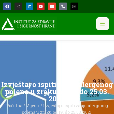
Izvještaj o ispitivanju alergenog
polena u zraku od 19. do 25.03.
2021.
Početna
/
Vijesti
/ Izvještaj o ispitivanju alergenog
polena u zraku od 19. do 25.03. 2021.