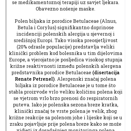
se medikamentoznoj terapiji uz savjet ljekara.
Obavezno nošenje maske.
Polen biljaka iz porodice Betulaceae (Alnus,
Betula i Corylus) signifikantno doprinose
incidenciji polenskih alergija u sjevernoj i
središnjoj Europi. Tako visoka preosjetljivost
(20% odrasle populacije) predstavlja veliki
klinički problem kod bolesnika u tim dijelovima
Europe, a vjerojatno je posljedica visokog stupnja
križne reaktivnosti između polenskih alergena
predstavnika porodice Betulaceae
(disertacija
Renate Petrenel)
. Alergenski značaj polena
biljaka iz porodice Betulaceae je u tome što
stabla proizvode vrlo veliku količinu polena koji
se vjetrom vrlo brzo prenosi do respiratornih
puteva. Iako je polenska sezona breze kratka,
klinički značaj te vrste polena je velik, zbog
križne reakcije sa polenom johe i lijeske koji se u
zraku pojavljuje prije polena breze kako se može
vidjeti iz dosadašnjeg monitoringa polena