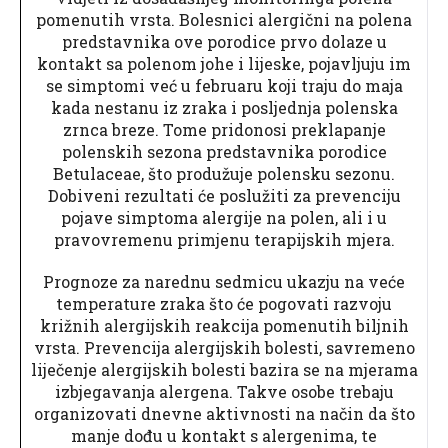
pomenutih vrsta. Bolesnici alergični na polena
predstavnika ove porodice prvo dolaze u
kontakt sa polenom johe i lijeske, pojavljuju im
se simptomi već u februaru koji traju do maja
kada nestanu iz zraka i posljednja polenska
zrnca breze. Tome pridonosi preklapanje
polenskih sezona predstavnika porodice
Betulaceae, što produžuje polensku sezonu.
Dobiveni rezultati će poslužiti za prevenciju
pojave simptoma alergije na polen, ali i u
pravovremenu primjenu terapijskih mjera.
Prognoze za narednu sedmicu ukazju na veće
temperature zraka što će pogovati razvoju
križnih alergijskih reakcija pomenutih biljnih
vrsta. Prevencija alergijskih bolesti, savremeno
liječenje alergijskih bolesti bazira se na mjerama
izbjegavanja alergena. Takve osobe trebaju
organizovati dnevne aktivnosti na način da što
manje dođu u kontakt s alergenima, te