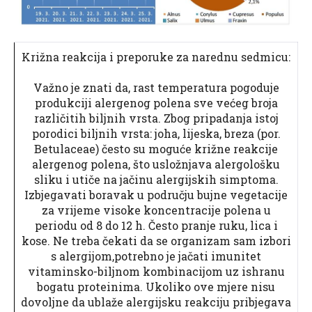
Križna reakcija i preporuke za narednu sedmicu:
Važno je znati da, rast temperatura pogoduje
produkciji alergenog polena sve većeg broja
različitih biljnih vrsta. Zbog pripadanja istoj
porodici biljnih vrsta: joha, lijeska, breza (por.
Betulaceae) često su moguće križne reakcije
alergenog polena, što usložnjava alergološku
sliku i utiče na jačinu alergijskih simptoma.
Izbjegavati boravak u području bujne vegetacije
za vrijeme visoke koncentracije polena u
periodu od 8 do 12 h. Često pranje ruku, lica i
kose. Ne treba čekati da se organizam sam izbori
s alergijom,potrebno je jačati imunitet
vitaminsko-biljnom kombinacijom uz ishranu
bogatu proteinima. Ukoliko ove mjere nisu
dovoljne da ublaže alergijsku reakciju pribjegava