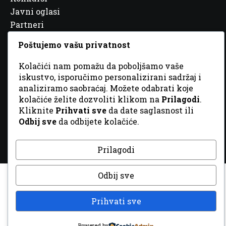
Javni oglasi
Partneri
Poštujemo vašu privatnost
Kolačići nam pomažu da poboljšamo vaše
iskustvo, isporučimo personalizirani sadržaj i
© 2026 Sva prava zadržana. Dizajn
GordonDM
analiziramo saobraćaj. Možete odabrati koje
kolačiće želite dozvoliti klikom na
Prilagodi
.
Kliknite
Prihvati sve
da date saglasnost ili
Odbij sve
da odbijete kolačiće.
Prilagodi
Odbij sve
Prihvati sve
Powered by