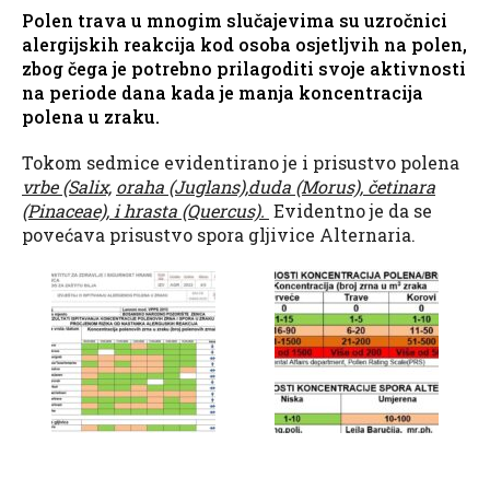
Polen trava u mnogim slučajevima su uzročnici
alergijskih reakcija kod osoba osjetljvih na polen,
zbog čega je potrebno prilagoditi svoje aktivnosti
na periode dana kada je manja koncentracija
polena u zraku.
Tokom sedmice evidentirano je i prisustvo polena
vrbe (Salix,
oraha (Juglans),duda (Morus), četinara
(Pinaceae), i hrasta (Quercus).
Evidentno je da se
povećava prisustvo spora gljivice Alternaria.