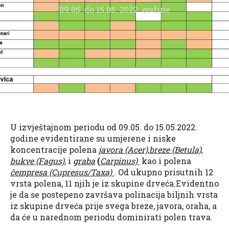
09.05. do 15.05. 2022. godine
U izvještajnom periodu od 09.05. do 15.05.2022.
godine evidentirane su umjerene i niske
koncentracije polena
javora (Acer),breze (Betula),
bukve (Fagus),
i
graba
(
Carpinus)
kao i polena
čempresa (Cupresus/Taxa)
. Od ukupno prisutnih 12
vrsta polena, 11 njih je iz skupine drveća.Evidentno
je da se postepeno završava polinacija biljnih vrsta
iz skupine drveća prije svega breze, javora, oraha, a
da će u narednom periodu dominirati polen trava.