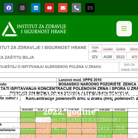
Izvještaj o ispitivanju alergenog
polena u zraku od 09.05. do 15.05.
2022. godine
Početna
/
Vijesti
/
POLENSKI KALENDAR
/
Sedmični izvještaji monitoringa polena u ZDK
/ Izvještaj o ispitivanju alergenog polena u zraku od