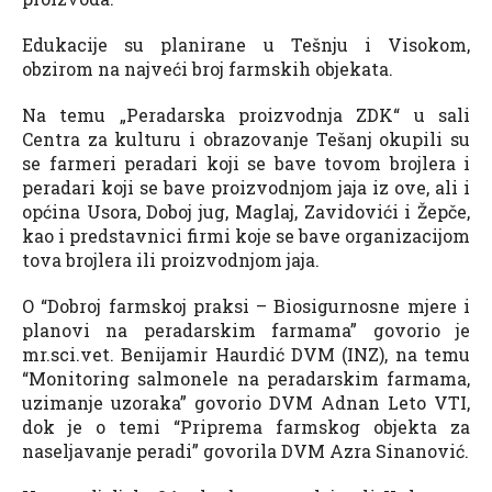
Edukacije su planirane u Tešnju i Visokom,
obzirom na najveći broj farmskih objekata.
Na temu „Peradarska proizvodnja ZDK“ u sali
Centra za kulturu i obrazovanje Tešanj okupili su
se farmeri peradari koji se bave tovom brojlera i
peradari koji se bave proizvodnjom jaja iz ove, ali i
općina Usora, Doboj jug, Maglaj, Zavidovići i Žepče,
kao i predstavnici firmi koje se bave organizacijom
tova brojlera ili proizvodnjom jaja.
O “Dobroj farmskoj praksi – Biosigurnosne mjere i
planovi na peradarskim farmama” govorio je
mr.sci.vet. Benijamir Haurdić DVM (INZ), na temu
“Monitoring salmonele na peradarskim farmama,
uzimanje uzoraka” govorio DVM Adnan Leto VTI,
dok je o temi “Priprema farmskog objekta za
naseljavanje peradi” govorila DVM Azra Sinanović.