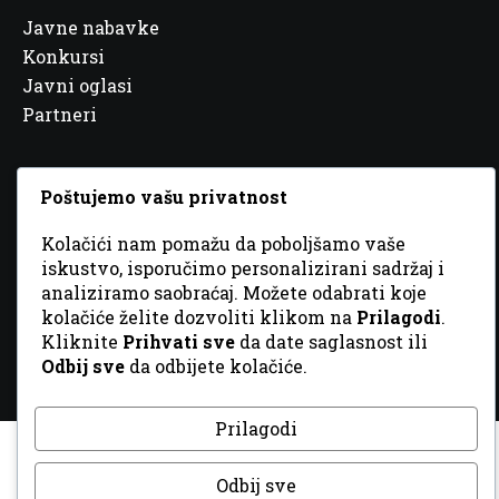
Javne nabavke
Konkursi
Javni oglasi
Partneri
Poštujemo vašu privatnost
© 2026 Sva prava zadržana. Dizajn
GordonDM
Kolačići nam pomažu da poboljšamo vaše
iskustvo, isporučimo personalizirani sadržaj i
analiziramo saobraćaj. Možete odabrati koje
kolačiće želite dozvoliti klikom na
Prilagodi
.
Kliknite
Prihvati sve
da date saglasnost ili
Odbij sve
da odbijete kolačiće.
Prilagodi
Odbij sve