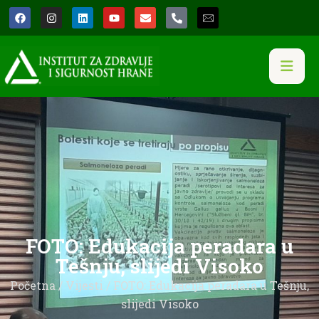
FOTO: Edukacija peradara u
Tešnju, slijedi Visoko
Početna
/
Vijesti
/ FOTO: Edukacija peradara u Tešnju,
slijedi Visoko