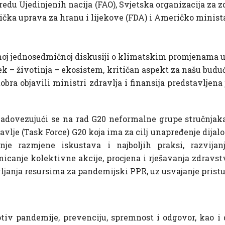
redu Ujedinjenih nacija (FAO), Svjetska organizacija za zd
rička uprava za hranu i lijekove (FDA) i Američko minist
noj jednosedmičnoj diskusiji o klimatskim promjenama u 
jek – životinja – ekosistem, kritičan aspekt za našu budu
tobra objavili ministri zdravlja i finansija predstavlje
adovezujući se na rad G20 neformalne grupe stručnjaka 
avlje (Task Force) G20 koja ima za cilj unapređenje dijalo
je razmjene iskustava i najboljih praksi, razvija
micanje kolektivne akcije, procjena i rješavanja zdrav
ljanja resursima za pandemijski PPR, uz usvajanje prist
tiv pandemije, prevenciju, spremnost i odgovor, kao i