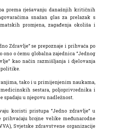
pa prema rješavanju današnjih kritičnih
zagovaračima snažan glas za prelazak s
limatskih promjena, zagađenja okoliša i
no Zdravlje“ se prepoznaje i prihvaća po
imo ono o čemu globalna zajednica “Jednog
lje“ kao način razmišljanja i djelovanja
politike.
vanjima, tako i u primijenjenim naukama,
, medicinskih sestara, poljoprivrednika i
je spadaju u njegovu nadležnost.
aju koristi pristupa “Jedno zdravlje“ u
iše prihvaćaju brojne velike međunarodne
(WVA), Svjetske zdravstvene organizacije