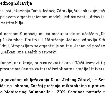
Jednog Zdravlja
e u obilježavanju Dana Jednog Zdravlja, što dokazuje na
po svom organizacionom modelu jedinstveni u državi i r
zaštitu bilja.
ciplinarnom Simpozijumu sa međunarodnim učešćem „Dan 
ekarskog Društva i Udruženje Jednog zdravlja Srbij
biji, Simpozijum se organizuje online. Jedan od predava
e „Balkan One Health Network“.
članovi udruženja, prisustvovati skupu “Naši izazovi i
 prostorima Centra za interdisciplinarne studije Univerzi
 skup povodom obilježavanja Dana Jednog Zdravlja – Se
ida na ishranu, Značaj praćenja mikotoksina u proizv
, te Monitoring Salmonella u ZDK. Seminar pomaže r