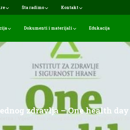
ure
Šta radimo
Kontakt
cija
Dokumenti i materijali
Edukacija
jednog zdravlja – One health day 
očetna
/
Vijesti
/ Dan jednog zdravlja – One health day 20