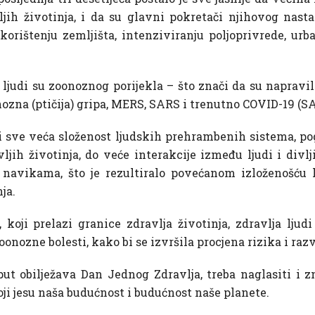
vljih životinja, i da su glavni pokretači njihovog na
korištenju zemljišta, intenziviranju poljoprivrede, ur
udi su zoonoznog porijekla – što znači da su napravili
onozna (ptičija) gripa, MERS, SARS i trenutno COVID-19 (S
i sve veća složenost ljudskih prehrambenih sistema, po
vljih životinja, do veće interakcije između ljudi i divl
 navikama, što je rezultiralo povećanom izloženošću l
ja.
 koji prelazi granice zdravlja životinja, zdravlja ljudi
nozne bolesti, kako bi se izvršila procjena rizika i razv
put obilježava Dan Jednog Zdravlja, treba naglasiti i 
koji jesu naša budućnost i budućnost naše planete.