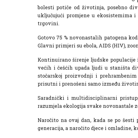
bolesti potiče od životinja, posebno di
uključujući promjene u ekosistemima i 
trgovini.
Gotovo 75 % novonastalih patogena kod lj
Glavni primjeri su ebola, AIDS (HIV), zo
Kontinuirano širenje ljudske populacije 
većih i češćih upada ljudi u staništa di
stočarskoj proizvodnji i prehrambenim
prisutni i prenošeni samo između životin
Saradnički i multidisciplinarni pristup,
razumjela ekologija svake novonastale zoo
Naročito na ovaj dan, kada se po šesti 
generacija, a naročito djece i omladine, 