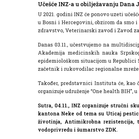
Učešće INZ-a u obilježavanju Dana 
U 2021. godini INZ će ponovo uzeti učešć
u Bosni i Hercegovini, obzirom da smo i 
zdravstvo, Veterinarski zavod i Zavod za 
Danas 03.11., učestvujemo na multidis
Akademija medicinskih nauka Srpskog L
epidemiološkom situacijom u Republici Sr
začetnik i rukovodilac regionalne mrež
Također, predstavnici Instituta će, kao 
organizuje udruženje “One health BIH”, u
Sutra, 04.11., INZ organizuje stručni
kantona Neke od tema su Uticaj pestic
životinja, Antimikrobna rezistencija
vodoprivredu i šumarstvo ZDK.