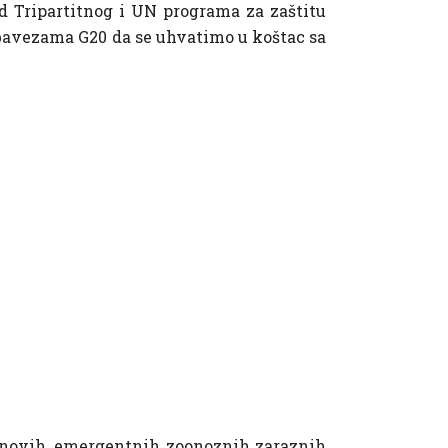
d Tripartitnog i UN programa za zaštitu
bavezama G20 da se uhvatimo u koštac sa
ina novih, emergentnih zoonoznih zaraznih