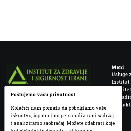
Meni
Usluge 
Institut
Kvalitet
Poštujemo vašu privatnost
Fra Ivana Jukića br. 2, 72000 Zenica, BiH
Šta rad
Kontakt
Kolačići nam pomažu da poboljšamo vaše
+387 32 448 001
iskustvo, isporučimo personalizirani sadržaj
i analiziramo saobraćaj. Možete odabrati koje
info@inz.ba
kolačiće želite dozvoliti klikom na