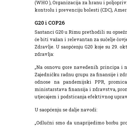
(WHO ), Organizacija za hranu i poljopriv
kontrolu i prevenciju bolesti (CDC), Ame
G20 i COP26
Sastanci G20 u Rimu prethodili su opsež
će biti važan i relevantan za sučelje čov
Zdravlje. U saopćenju G20 koje su 29. ok
zdravlja:
„Na osnovu gore navedenih principa i n
Zajedničku radnu grupu za finansije i zdr
odnose na pandemijski PPR, promican
ministarstava finansija i zdravstva, pro
utjecajem i podsticanja efektivnog uprav
U saopćenju se dalje navodi:
„Odlučni smo da unaprijedimo borbu pro