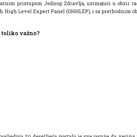
tnim pristupom Jednog Zdravlja, uzimajući u obzir ra
th High Level Expert Panel (OHHLEP), i sa prethodnim o
o toliko važno?
posljednja tri desetljeća postalo je sve jasnije da već