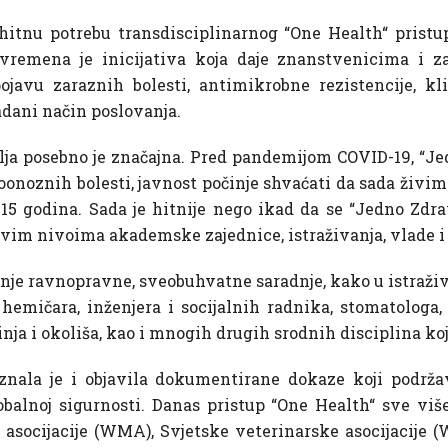
itnu potrebu transdisciplinarnog “One Health“ pristu
vremena je inicijativa koja daje znanstvenicima i 
ojavu zaraznih bolesti, antimikrobne rezistencije, k
dani način poslovanja.
a posebno je značajna. Pred pandemijom COVID-19, “Jed
 zoonoznih bolesti, javnost počinje shvaćati da sada živ
15 godina. Sada je hitnije nego ikad da se “Jedno Zdrav
vim nivoima akademske zajednice, istraživanja, vlade i 
anje ravnopravne, sveobuhvatne saradnje, kako u istraži
 hemičara, inženjera i socijalnih radnika, stomatologa
inja i okoliša, kao i mnogih drugih srodnih disciplina ko
nala je i objavila dokumentirane dokaze koji podržav
lobalnoj sigurnosti. Danas pristup “One Health“ sve v
asocijacije (WMA), Svjetske veterinarske asocijacije 