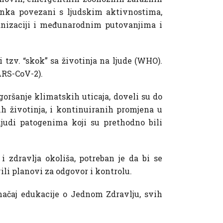
stanka povezani s ljudskim aktivnostima,
banizaciji i međunarodnim putovanjima i
 tzv. “skok” sa životinja na ljude (WHO).
ARS-CoV-2).
goršanje klimatskih uticaja, doveli su do
jih životinja, i kontinuiranih promjena u
judi patogenima koji su prethodno bili
 i zdravlja okoliša, potreban je da bi se
ili planovi za odgovor i kontrolu.
značaj edukacije o Jednom Zdravlju, svih