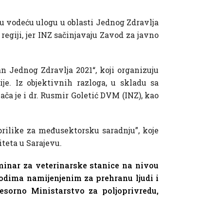
šu vodeću ulogu u oblasti Jednog Zdravlja
egiji, jer INZ sačinjavaju Zavod za javno
Jednog Zdravlja 2021“, koji organizuju
e. Iz objektivnih razloga, u skladu sa
ča je i dr. Rusmir Goletić DVM (INZ), kao
 prilike za međusektorsku saradnju”, koje
teta u Sarajevu.
minar za veterinarske stanice na nivou
odima namijenjenim za prehranu ljudi i
esorno Ministarstvo za poljoprivredu,