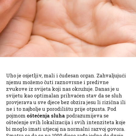
Uho je osjetljiv, mali i čudesan organ. Zahvaljujući
njemu možemo čuti raznovrsne i predivne
zvukove iz svijeta koji nas okružuje. Danas je u
svijetu kao optimalan prihvaćen stav da se sluh
provjerava u sve djece bez obzira jesu li rizična ili
ne i to najbolje u porodilištu prije otpusta. Pod
pojmom
oštećenja sluha
podrazumijeva se
oštećenje svih lokalizacija i svih intenziteta koje
bi moglo imati utjecaj na normalni razvoj govora.
Smatra se da se na 1000 djece rađa jedno do dvoje