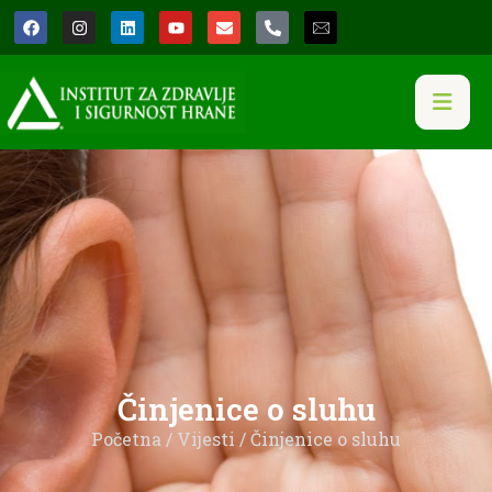
Činjenice o sluhu
Početna
/
Vijesti
/ Činjenice o sluhu