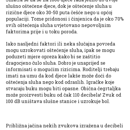
slušno oštećene djece, dok je oštećenje sluha u
rizične djece oko 30-50 puta češće nego u općoj
populaciji. Tome pridonosi i činjenica da je oko 70%
svih oštećenja sluha uvjetovano nepovoljnim
faktorima prije i u toku poroda.
Iako nasljedni faktori ili neka slučajna povreda
mogu uzrokovati oštećenje sluha, ipak se mogu
poduzeti mjere opreza kako bi se zaštitio
dragocjeno čulo sluha. Dobro je unaprijed se
informisati o mogućim rizicima. Roditelji trebaju
imati na umu da kod djece lakše može doći do
oštećenja sluha nego kod odraslih. Igračke koje
stvaraju buku mogu biti opasne. Obična čegrtaljka
može proizvesti buku od čak 110 decibela! Zvuk od
100 dB uništava slušne stanice i uzrokuje bol.
Približna jačina nekih zvukova izražena u decibeli