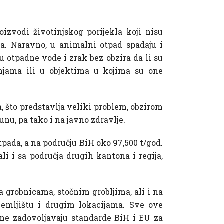
roizvodi životinjskog porijekla koji nisu
nja. Naravno, u animalni otpad spadaju i
u otpadne vode i zrak bez obzira da li su
tinjama ili u objektima u kojima su one
 što predstavlja veliki problem, obzirom
unu, pa tako i na javno zdravlje.
ada, a na području BiH oko 97,500 t/god.
i i sa područja drugih kantona i regija,
a grobnicama, stočnim grobljima, ali i na
emljištu i drugim lokacijama. Sve ove
i ne zadovoljavaju standarde BiH i EU za