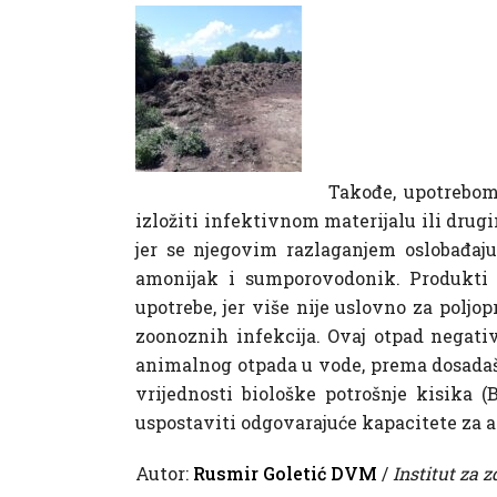
Takođe, upotrebom
izložiti infektivnom materijalu ili dru
jer se njegovim razlaganjem oslobađaju
amonijak i sumporovodonik. Produkti r
upotrebe, jer više nije uslovno za polj
zoonoznih infekcija. Ovaj otpad negativ
animalnog otpada u vode, prema dosadaš
vrijednosti biološke potrošnje kisika 
uspostaviti odgovarajuće kapacitete za a
Autor:
Rusmir Goletić DVM
/
Institut za 