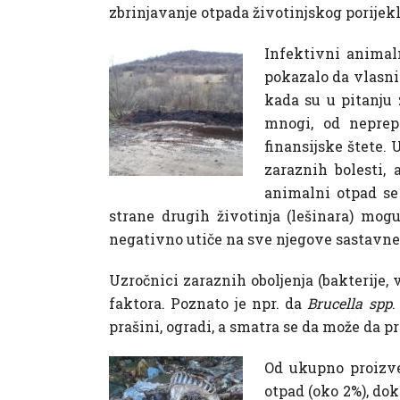
zbrinjavanje otpada životinjskog porijekl
Infektivni animal
pokazalo da vlasnic
kada su u pitanju 
mnogi, od neprep
finansijske štete. 
zaraznih bolesti,
animalni otpad se
strane drugih životinja (lešinara) mogu
negativno utiče na sve njegove sastavne 
Uzročnici zaraznih oboljenja (bakterije, 
faktora. Poznato je npr. da
Brucella spp
.
prašini, ogradi, a smatra se da može da p
Od ukupno proizve
otpad (oko 2%), dok