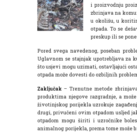
i proizvodnju proi
zbrinjava na komu
u okolišu, u korit
otpada. To se deša
preskup ili se pon
Pored svega navedenog, poseban problem 
Uglavnom se stajnjak upotrebljava za kul
što usjevi mogu uzimati, ostavljajući os
otpada može dovesti do ozbiljnih proble
Zaključak
– Trenutne metode zbrinjava
produktima njegove razgradnje, a može 
životinjskog porijekla uzrokuje zagađenja
drugi, privučeni ovim otpadom usljed jak
otpadom mogu širiti i uzročnike boles
animalnog porijekla, prema tome može biti