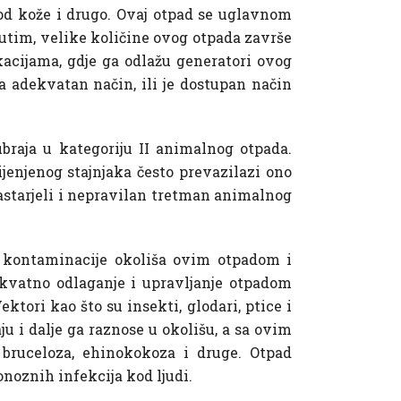
od kože i drugo. Ovaj otpad se uglavnom
tim, velike količine ovog otpada završe
acijama, gdje ga odlažu generatori ovog
a adekvatan način, ili je dostupan način
ubraja u kategoriju II animalnog otpada.
ijenjenog stajnjaka često prevazilazi ono
zastarjeli i nepravilan tretman animalnog
e kontaminacije okoliša ovim otpadom i
ekvatno odlaganje i upravljanje otpadom
ktori kao što su insekti, glodari, ptice i
u i dalje ga raznose u okolišu, a sa ovim
 bruceloza, ehinokokoza i druge. Otpad
onoznih infekcija kod ljudi.