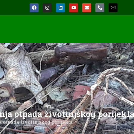
nja otpada životinjskog porijekl
 otpada životinjskog porijekla