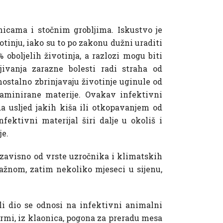
icama i stočnim grobljima. Iskustvo je
votinju, iako su to po zakonu dužni uraditi
 oboljelih životinja, a razlozi mogu biti
ivanja zarazne bolesti radi straha od
mostalno zbrinjavaju životinje uginule od
taminirane materije. Ovakav infektivni
a usljed jakih kiša ili otkopavanjem od
fektivni materijal širi dalje u okoliš i
je.
u, zavisno od vrste uzročnika i klimatskih
lažnom, zatim nekoliko mjeseci u sijenu,
li dio se odnosi na infektivni animalni
armi, iz klaonica, pogona za preradu mesa