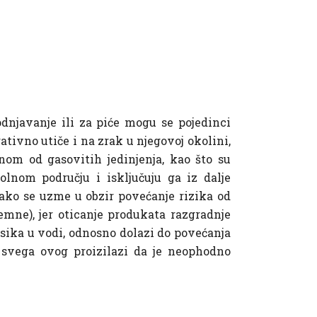
javanje ili za piće mogu se pojedinci
ivno utiče i na zrak u njegovoj okolini,
nom od gasovitih jedinjenja, kao što su
lnom području i isključuju ga iz dalje
 ako se uzme u obzir povećanje rizika od
emne), jer oticanje produkata razgradnje
ika u vodi, odnosno dolazi do povećanja
z svega ovog proizilazi da je neophodno