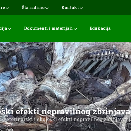
ure
Šta radimo
Kontakt
cija
Dokumenti i materijali
Edukacija
ški efekti nepravilnog zbrinjava
-veterinarski i ekološki efekti nepravilnog zbrinjavanja