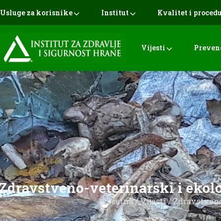
Usluge za korisnike
Institut
Kvalitet i proced
Vijesti
Preven
Zdravstveno-veterinarski i ekolo
Početna
/
Vijesti
/ Zdravstveno