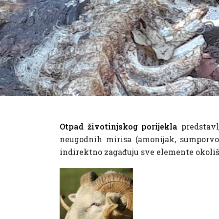
Otpad životinjskog porijekla
predstavl
neugodnih mirisa (amonijak, sumporvodo
indirektno zagađuju sve elemente okoliša: 