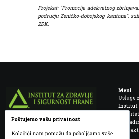
Projekat: “Promocija adekvatnog zbrinjavan
području Zeničko-dobojskog kantona“, sufi
ZDK.
Meni
Usluge 
Institut
Kvalitet
Poštujemo vašu privatnost
Fra Ivana Jukića br. 2, 72000 Zenica, BiH
Šta rad
Kontakt
Kolačići nam pomažu da poboljšamo vaše
+387 32 448 001