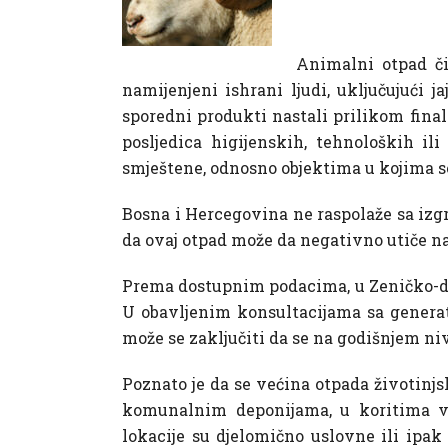
Animalni otpad čin
namijenjeni ishrani ljudi, uključujući 
sporedni produkti nastali prilikom final
posljedica higijenskih, tehnoloških il
smještene, odnosno objektima u kojima se
Bosna i Hercegovina ne raspolaže sa izg
da ovaj otpad može da negativno utiče na 
Prema dostupnim podacima, u Zeničko-dob
U obavljenim konsultacijama sa generato
može se zaključiti da se na godišnjem ni
Poznato je da se većina otpada životinjs
komunalnim deponijama, u koritima vo
lokacije su djelomično uslovne ili ipak