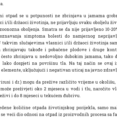
a.
ni otpad se u potpunosti ne zbrinjava u jamama grobn
i i/ili držaoci životinja, ne prijavljuju svaku oboljelu ži
zoonozna oboljenja. Smatra se da nije prijavljeno 10-20%
oznavanja simptoma bolesti do namjernog neprijavlj
U takvim slučajevima vlasnici i/ili držaoci životinja sa
 a zbrinjavaju takođe i pobačene plodove i druge kon
 često zbrinjava u nedovoljno dubokim jamama, tako d
 lako dospjeti na površinu tla. Na taj način se ovaj in
elemente, uključujući i negativan uticaj na javno zdravl
virusi i dr.) mogu da prežive različito vrijeme u okoliš
 može preživjeti oko 2 mjeseca u vodi i tlu, naročito v
reživi i do 8 mjeseci u tekućem đubrivu.
dene količine otpada životinjskog porijekla, samo ma
 se veći dio odnosi na otpad iz proizvodnih procesa sa f