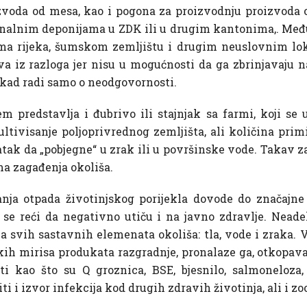
zvoda od mesa, kao i pogona za proizvodnju proizvoda 
nalnim deponijama u ZDK ili u drugim kantonima,. Među
ima rijeka, šumskom zemljištu i drugim neuslovnim lok
va iz razloga jer nisu u mogućnosti da ga zbrinjavaju n
ekad radi samo o neodgovornosti.
predstavlja i đubrivo ili stajnjak sa farmi, koji se 
tivisanje poljoprivrednog zemljišta, ali količina prim
tatak da „pobjegne“ u zrak ili u površinske vode. Takav 
ma zagađenja okoliša.
nja otpada životinjskog porijekla dovode do značajn
se reći da negativno utiču i na javno zdravlje. Nead
 svih sastavnih elemenata okoliša: tla, vode i zraka. Ve
ih mirisa produkata razgradnje, pronalaze ga, otkopavaj
ti kao što su Q groznica, BSE, bjesnilo, salmoneloza,
 i izvor infekcija kod drugih zdravih životinja, ali i zo