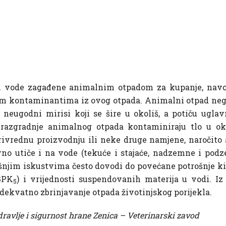
 vode zagađene animalnim otpadom za kupanje, navodn
gim kontaminantima iz ovog otpada. Animalni otpad negat
 neugodni mirisi koji se šire u okoliš, a potiču uglav
azgradnje animalnog otpada kontaminiraju tlo u oko
oprivrednu proizvodnju ili neke druge namjene, naročito
no utiče i na vode (tekuće i stajaće, nadzemne i podz
njim iskustvima često dovodi do povećane potrošnje kis
(BPK
) i vrijednosti suspendovanih materija u vodi. I
5
dekvatno zbrinjavanje otpada životinjskog porijekla.
zdravlje i sigurnost hrane Zenica – Veterinarski zavod