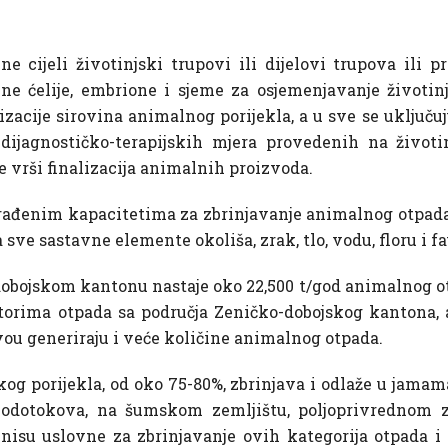
e cijeli životinjski trupovi ili dijelovi trupova ili p
jajne ćelije, embrione i sjeme za osjemenjavanje životi
izacije sirovina animalnog porijekla, a u sve se uključuj
i dijagnostičko-terapijskih mjera provedenih na živo
 vrši finalizacija animalnih proizvoda.
rađenim kapacitetima za zbrinjavanje animalnog otpada,
sve sastavne elemente okoliša, zrak, tlo, vodu, floru i fa
ojskom kantonu nastaje oko 22,500 t/god animalnog otp
rima otpada sa područja Zeničko-dobojskog kantona, al
vou generiraju i veće količine animalnog otpada.
kog porijekla, od oko 75-80%, zbrinjava i odlaže u jamam
dotokova, na šumskom zemljištu, poljoprivrednom z
 nisu uslovne za zbrinjavanje ovih kategorija otpada 