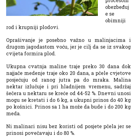
procesom
obezbeđuj
e se
obimniji
rod i krupniji plodovi.
Oprašivanje je posebno važno u malinjacima i
drugom jagodastom voću, jer je cilj da se iz svakog
cvijeta formira plod.
Ukupna cvatnja maline traje preko 30 dana dok
najjače medenje traje oko 20 dana, a pčele cvjetove
posjećuju od ranog jutra pa do mraka. Malina
nektar izlučuje i pri hladnijem vremenu, sadržaj
šečera u nektaru se kreće od 44-52 %. Dnevni unosi
mogu se kretati i do 6 kg, a ukupni prinos do 40 kg
po košnici. Prinos sa 1 ha može da bude i do 200 kg
meda.
Ni malinari nisu bez koristi od posjete pčela jer se
prinosi povečavaju i do 80 %.