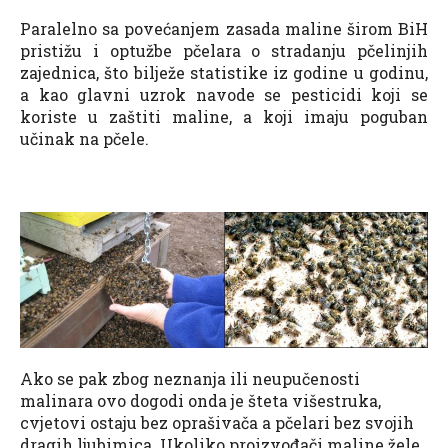
Paralelno sa povećanjem zasada maline širom BiH
pristižu i optužbe pčelara o stradanju pčelinjih
zajednica, što bilježe statistike iz godine u godinu,
a kao glavni uzrok navode se pesticidi koji se
koriste u zaštiti maline, a koji imaju poguban
učinak na pčele.
Ako se pak zbog neznanja ili neupučenosti
malinara ovo dogodi onda je šteta višestruka,
cvjetovi ostaju bez oprašivača a pčelari bez svojih
dragih ljubimica. Ukoliko proizvođači maline žele