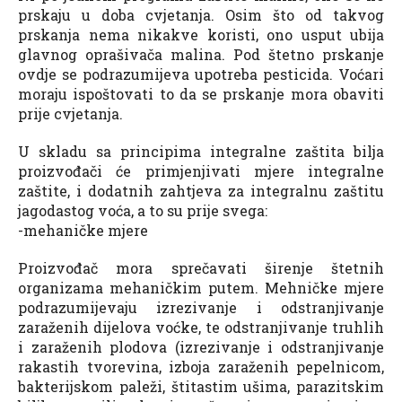
prskaju u doba cvjetanja. Osim što od takvog
prskanja nema nikakve koristi, ono usput ubija
glavnog oprašivača malina. Pod štetno prskanje
ovdje se podrazumijeva upotreba pesticida. Voćari
moraju ispoštovati to da se prskanje mora obaviti
prije cvjetanja.
U skladu sa principima integralne zaštita bilja
proizvođači će primjenjivati mjere integralne
zaštite, i dodatnih zahtjeva za integralnu zaštitu
jagodastog voća, a to su prije svega:
-mehaničke mjere
Proizvođač mora sprečavati širenje štetnih
organizama mehaničkim putem. Mehničke mjere
podrazumijevaju izrezivanje i odstranjivanje
zaraženih dijelova voćke, te odstranjivanje truhlih
i zaraženih plodova (izrezivanje i odstranjivanje
rakastih tvorevina, izboja zaraženih pepelnicom,
bakterijskom paleži, štitastim ušima, parazitskim