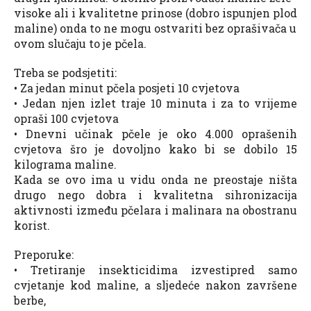
visoke ali i kvalitetne prinose (dobro ispunjen plod
maline) onda to ne mogu ostvariti bez oprašivača u
ovom slučaju to je pčela.
Treba se podsjetiti:
• Za jedan minut pčela posjeti 10 cvjetova
• Jedan njen izlet traje 10 minuta i za to vrijeme
opraši 100 cvjetova
• Dnevni učinak pčele je oko 4.000 oprašenih
cvjetova šro je dovoljno kako bi se dobilo 15
kilograma maline.
Kada se ovo ima u vidu onda ne preostaje ništa
drugo nego dobra i kvalitetna sihronizacija
aktivnosti između pčelara i malinara na obostranu
korist.
Preporuke:
• Tretiranje insekticidima izvestipred samo
cvjetanje kod maline, a sljedeće nakon završene
berbe,