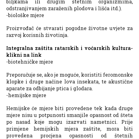
biljkama ili drugim štetnim organizmima,
odstranjivanjem zaraženih plodova i lišća itd.).
-biološke mjere
Proizvođač će stvarati pogodne životne uvjete za
razvoj korisnih životinja.
Integralna zaštita ratarskih i voćarskih kultura-
klikni na link
-biotehničke mjere
Preporučuje se, ako je moguće, koristiti feromonske
klopke i druge načine lova insekata, te akustične
aparate za odbijanje ptica i glodara.
-hemijske mjere
Hemijske će mjere biti provedene tek kada druge
mjere nisu u potpunosti smanjile opasnost od šteta
po nasad koje mogu izazvati nametnici. Prije
primjene hemijskih mjera zaštite, mora biti
provedena procjena opasnosti od štetnih