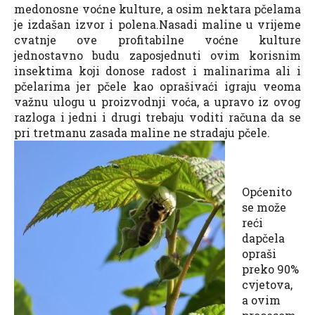
medonosne voćne kulture, a osim nektara pčelama
je izdašan izvor i polena.Nasadi maline u vrijeme
cvatnje ove profitabilne voćne kulture
jednostavno budu zaposjednuti ovim korisnim
insektima koji donose radost i malinarima ali i
pčelarima jer pčele kao oprašivaći igraju veoma
važnu ulogu u proizvodnji voća, a upravo iz ovog
razloga i jedni i drugi trebaju voditi računa da se
pri tretmanu zasada maline ne stradaju pčele.
Općenito
se može
reći
dapčela
opraši
preko 90%
cvjetova,
a ovim