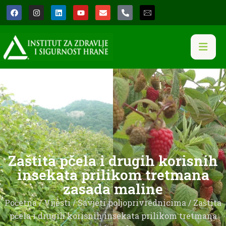
Zaštita pčela i drugih korisnih
insekata prilikom tretmana
zasada maline
Početna
/
Vijesti
/
Savjeti poljoprivrednicima
/ Zaštita
pčela i drugih korisnih insekata prilikom tretmana