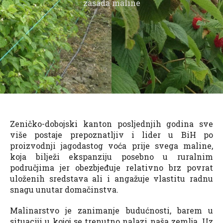
zasada maline
Zeničko-dobojski kanton posljednjih godina sve
više postaje prepoznatljiv i lider u BiH po
proizvodnji jagodastog voća prije svega maline,
koja bilježi ekspanziju posebno u ruralnim
područjima jer obezbjeđuje relativno brz povrat
uloženih sredstava ali i angažuje vlastitu radnu
snagu unutar domačinstva.
Malinarstvo je zanimanje budućnosti, barem u
situaciji u kojoj se trenutno nalazi naša zemlja. Uz