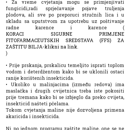
• Za vreme cvjetanja mogu se primjenjivati
fungicidi,radi sprječavanje pojave truljenja
plodova, ali sve po preporuci stručnih lica i u
skladu sa uputstvom za upotrebu uz poštivanje
radne karence i karence (
KORACI SIGURNE PRIMJENE
FITOFARMACEUTSKIH SREDSTAVA (FFS) ZA
ZAŠTITU BILJA-klikni na link.
)
• Prije prskanja, prskalicu temeljito isprati toplom
vodom i deterdžentom kako bi se uklonili ostaci
ranije korištenih insekticida.
• Ukoliko u malinjacima (između redova) ima
maslačka i drugih cvijetnica treba iste pokositi
prije tremana kako bi se izbjeglo da preko cvijeta,
insekticid našteti pčelama.
Tokom cvjetanja maline nije dozvoljena primena
akaricida i insekticida.
Ni po jednom programu zaštite maline, one se ne