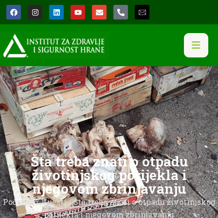
Šta treba znati o otpadu
životinjskog porijekla i
njegovom zbrinjavanju
Početna
/
Vijesti
/ Šta treba znati o otpadu životinjskog
porijekla i njegovom zbrinjavanju