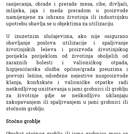
rasijecanja, obrade i prerade mesa, ribe, divljači,
mlijeka, jaja i meda preradom u proizvode
namijenjene za ishranu životinja ili industrijsku
upotrebu obavlja se u objektima za utilizaciju.
U izuzetnim slučajevima, ako nije osigurano
obavljanje poslova utilizacije i spaljivanje
životinjskih leševa i proizvoda životinjskog
porijekla porijeklom od životinja oboljelih od
zaraznih bolesti i valioničkog otpada,
higijeničarska služba općine/grada preuzima i
prevozi lešine, određene nejestive nusproizvode
klanja, konfiskate i valioničke otpatke radi
neškodljivog uništavanja u jami grobnici ili groblju
za životinje gdje se neškodljivo uklanjaju
zakopavanjem ili spaljivanjem u jami grobnici ili
stočnom groblju.
Stočno groblje
Objekat stočnog groblja ili jama grobnica mora se