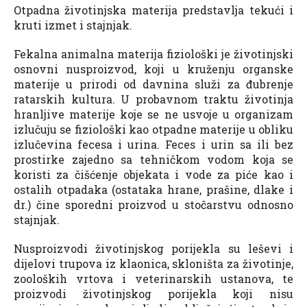
Otpadna životinjska materija predstavlja tekući i
kruti izmet i stajnjak.
Fekalna animalna materija fiziološki je životinjski
osnovni nusproizvod, koji u kruženju organske
materije u prirodi od davnina služi za đubrenje
ratarskih kultura. U probavnom traktu životinja
hranljive materije koje se ne usvoje u organizam
izlučuju se fiziološki kao otpadne materije u obliku
izluĉevina fecesa i urina. Feces i urin sa ili bez
prostirke zajedno sa tehničkom vodom koja se
koristi za čišćenje objekata i vode za piće kao i
ostalih otpadaka (ostataka hrane, prašine, dlake i
dr.) čine sporedni proizvod u stoĉarstvu odnosno
stajnjak.
Nusproizvodi životinjskog porijekla su leševi i
dijelovi trupova iz klaonica, skloništa za životinje,
zooloških vrtova i veterinarskih ustanova, te
proizvodi životinjskog porijekla koji nisu