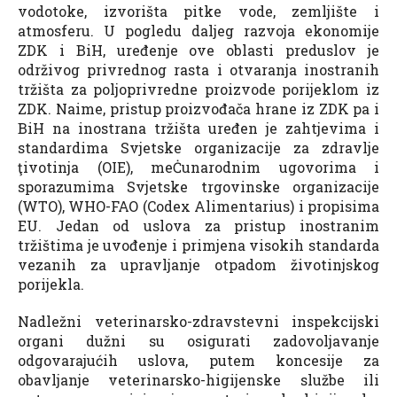
vodotoke, izvorišta pitke vode, zemljište i
atmosferu. U pogledu daljeg razvoja ekonomije
ZDK i BiH, uređenje ove oblasti preduslov je
održivog privrednog rasta i otvaranja inostranih
tržišta za poljoprivredne proizvode porijeklom iz
ZDK. Naime, pristup proizvođača hrane iz ZDK pa i
BiH na inostrana tržišta uređen je zahtjevima i
standardima Svjetske organizacije za zdravlje
ţivotinja (OIE), meĊunarodnim ugovorima i
sporazumima Svjetske trgovinske organizacije
(WTO), WHO-FAO (Codex Alimentarius) i propisima
EU. Jedan od uslova za pristup inostranim
tržištima je uvođenje i primjena visokih standarda
vezanih za upravljanje otpadom životinjskog
porijekla.
Nadležni veterinarsko-zdravstevni inspekcijski
organi dužni su osigurati zadovoljavanje
odgovarajućih uslova, putem koncesije za
obavljanje veterinarsko-higijenske službe ili