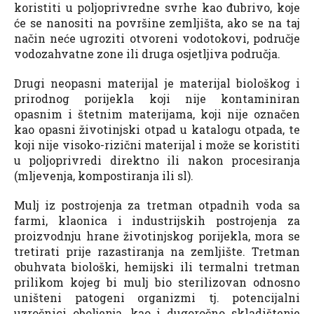
koristiti u poljoprivredne svrhe kao đubrivo, koje
će se nanositi na površine zemljišta, ako se na taj
način neće ugroziti otvoreni vodotokovi, područje
vodozahvatne zone ili druga osjetljiva područja.
Drugi neopasni materijal je materijal biološkog i
prirodnog porijekla koji nije kontaminiran
opasnim i štetnim materijama, koji nije označen
kao opasni životinjski otpad u katalogu otpada, te
koji nije visoko-rizični materijal i može se koristiti
u poljoprivredi direktno ili nakon procesiranja
(mljevenja, kompostiranja ili sl).
Mulj iz postrojenja za tretman otpadnih voda sa
farmi, klaonica i industrijskih postrojenja za
proizvodnju hrane životinjskog porijekla, mora se
tretirati prije razastiranja na zemljište. Tretman
obuhvata biološki, hemijski ili termalni tretman
prilikom kojeg bi mulj bio sterilizovan odnosno
uništeni patogeni organizmi tj. potencijalni
uzročnici oboljenja, kao i dugoročno skladištenje