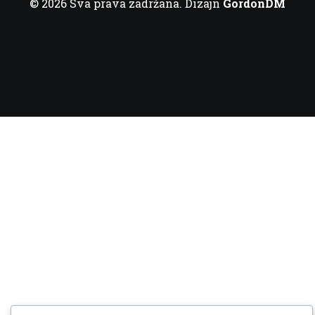
© 2026 Sva prava zadržana. Dizajn
GordonDM