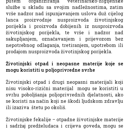
putem organiziranja veterinarsko-higijenske
službe u skladu sa svojim nadležnostima, zatim
vrše nadzor nad ispunjavanjem uslova duž cijelog
lanca proizvodnje nusproizvoda životinjskog
porijekla i proizvoda dobijenih iz nusproizvoda
životinjskog porijekla, te vrše i nadzor nad
sakupljanjem, označavanjem i prijevozom bez
nepotrebnog odlaganja, tretiranjem, upotrebom ili
prodajom nusproizvoda životinjskog porijekla.
Životinjski otpad i neopasne materije koje se
mogu koristiti u poljoprivredne svrhe
Životinjski otpad i drugi neopasni materijali koji
nisu visoko-rizični materijal mogu se koristiti u
svrhu poboljšanja poljoprivrednih djelatnosti, ako
se koristi na način koji ne škodi ljudskom zdravlju
ili izaziva štetu po okoliš.
Životinjske fekalije – otpadne životinjske materije
i sadržaj predželudaca i crijeva goveda, mogu se