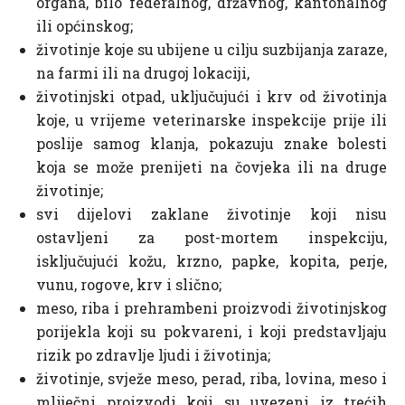
organa, bilo federalnog, državnog, kantonalnog
ili općinskog;
životinje koje su ubijene u cilju suzbijanja zaraze,
na farmi ili na drugoj lokaciji,
životinjski otpad, uključujući i krv od životinja
koje, u vrijeme veterinarske inspekcije prije ili
poslije samog klanja, pokazuju znake bolesti
koja se može prenijeti na čovjeka ili na druge
životinje;
svi dijelovi zaklane životinje koji nisu
ostavljeni za post-mortem inspekciju,
isključujući kožu, krzno, papke, kopita, perje,
vunu, rogove, krv i slično;
meso, riba i prehrambeni proizvodi životinjskog
porijekla koji su pokvareni, i koji predstavljaju
rizik po zdravlje ljudi i životinja;
životinje, svježe meso, perad, riba, lovina, meso i
mliječni proizvodi koji su uvezeni iz trećih