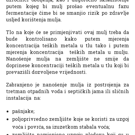
putem kojeg bi mulj prošao eventualnu fazu
fermentacije čime bi se smanjio rizik po zdravlje
usljed korištenja mulja.
Tlo na koje će se primjenjivati ovaj mulj treba da
bude kontrolisano kako putem mjerenja
koncentracija teških metala u tlu tako i putem
mjerenja koncentracija teških metala u mulju.
Nanošenje mulja na zemljište ne smije da
doprinese koncentraciji teških metala u tlu koji bi
prevazišli dozvoljene vrijednosti.
Zabranjeno je nanošenje mulja iz postrojenja za
tretman otpadnih voda i septičkih jama ili sličnih
instalacija na:
pašnjake;
poljoprivredno zemljište koje se koristi za uzgoj
voća i povrća, sa izuzetkom stabala voća;
zemljište namjenjeno uzgoju plodova koji su u