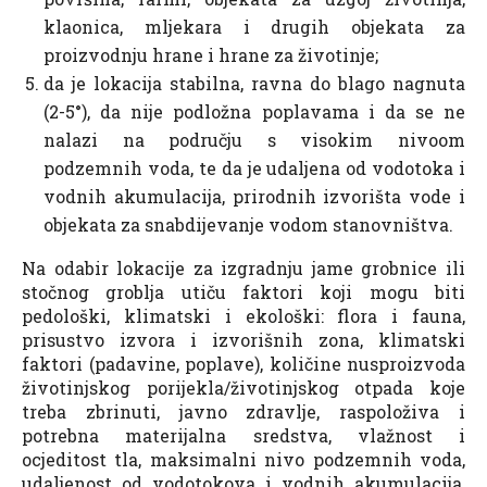
klaonica, mljekara i drugih objekata za
proizvodnju hrane i hrane za životinje;
da je lokacija stabilna, ravna do blago nagnuta
(2-5°), da nije podložna poplavama i da se ne
nalazi na području s visokim nivoom
podzemnih voda, te da je udaljena od vodotoka i
vodnih akumulacija, prirodnih izvorišta vode i
objekata za snabdijevanje vodom stanovništva.
Na odabir lokacije za izgradnju jame grobnice ili
stočnog groblja utiču faktori koji mogu biti
pedološki, klimatski i ekološki: flora i fauna,
prisustvo izvora i izvorišnih zona, klimatski
faktori (padavine, poplave), količine nusproizvoda
životinjskog porijekla/životinjskog otpada koje
treba zbrinuti, javno zdravlje, raspoloživa i
potrebna materijalna sredstva, vlažnost i
ocjeditost tla, maksimalni nivo podzemnih voda,
udaljenost od vodotokova i vodnih akumulacija,