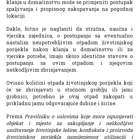
klanja u domaćinstvu može se primjeniti postupak
spaljivanja i propisnog zakopavanja na pogodnoj
lokaciji.
Dakle, bitno je naglasiti da stručna, naučna i
vjerska zajednica, o postupanju sa eventualno
nastalim neupotrebljivim otpadom životinjskog
porijekla nakon klanja u domaćinstvu ili za
vjerske potrebe, imaju skoro identične stavove o
postupanju sa ovim otpadom i njegovim
neškodljivim zbrinjavanjem.
Ovisno količini otpada životinjskog porijekla koji
će se zbrinjavati u stočnom groblju ili jami
grobnici, potrebno je ovaj otpad zakopati u
prikladnu jamu odgovarajuće dubine i širine.
Prema
Pravilniku o uslovima koje mora ispunjavati
objekat i mjesto za sakupljanje i neškodljivo
uništavanje životinjske lešine, konfiskata i proizvoda
životinjskog porijekla namijenjenog utilizaciji i