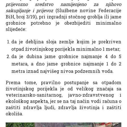
prijevozno sredstvo namijenjeno za njihovo
sakupljanje i prijevoz
(Službene novine Federacije
BiH, broj 3/19), pri izgradnji stočnog groblja ili jame
grobnice potrebno je obezbijediti minimalno
slijedeće:
da je debljina sloja zemlje kojim je prekriven
otpad životinjskog porijekla minimalno 1 metar;
da je dubina jame grobnice najmanje 4 do 5
metara, a dno jame grobnice najmanje 1 do 2
metra iznad najvišeg nivoa podzemnih voda.
Prema tome, pravilno postupanje sa otpadom
životinjskog porijekla je od velikog značaja sa
veterinarsko-sanitarnog, javno-zdravstvenog i
ekološkog aspekta, jer se na taj način vodi računa o
zaštiti zdravlja ljudi, zdravlja životinja i zaštiti
okoliša.