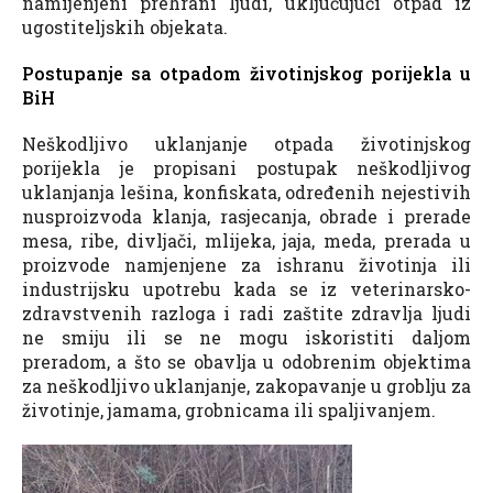
namijenjeni prehrani ljudi, uključujući otpad iz
ugostiteljskih objekata.
Postupanje sa otpadom životinjskog porijekla u
BiH
Neškodljivo uklanjanje otpada životinjskog
porijekla je propisani postupak neškodljivog
uklanjanja lešina, konfiskata, određenih nejestivih
nusproizvoda klanja, rasjecanja, obrade i prerade
mesa, ribe, divljači, mlijeka, jaja, meda, prerada u
proizvode namjenjene za ishranu životinja ili
industrijsku upotrebu kada se iz veterinarsko-
zdravstvenih razloga i radi zaštite zdravlja ljudi
ne smiju ili se ne mogu iskoristiti daljom
preradom, a što se obavlja u odobrenim objektima
za neškodljivo uklanjanje, zakopavanje u groblju za
životinje, jamama, grobnicama ili spaljivanjem.