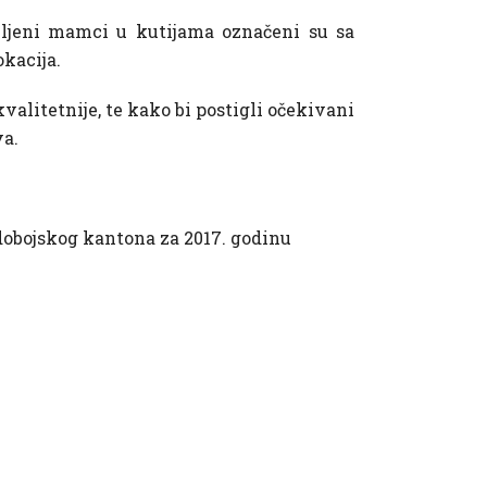
vljeni mamci u kutijama označeni su sa
kacija.
alitetnije, te kako bi postigli očekivani
va.
dobojskog kantona za 2017. godinu