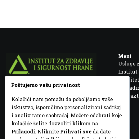
Meni
Usluge 
Institut
Kvalitet
Poštujemo vašu privatnost
Fra Ivana Jukića br. 2, 72000 Zenica, BiH
Šta rad
Kontakt
Kolačići nam pomažu da poboljšamo vaše
+387 32 448 001
iskustvo, isporučimo personalizirani sadržaj
i analiziramo saobraćaj. Možete odabrati koje
info@inz.ba
kolačiće želite dozvoliti klikom na
http://www.inz.ba
Prilagodi
. Kliknite
Prihvati sve
da date