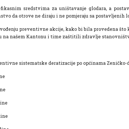
efikasnim sredstvima za uništavanje glodara, a posta
o da otrove ne diraju i ne pomjeraju sa postavljenih lo
vođenju preventivne akcije, kako bi bila provedena što kv
u na našem Kantonu i time zaštitili zdravlje stanovništ
entivne sistematske deratizacije po općinama Zeničko-
ne
ne
ine
ine