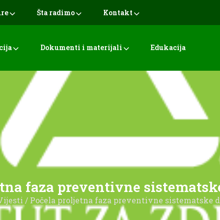
ure
Šta radimo
Kontakt
cija
Dokumenti i materijali
Edukacija
etna faza preventivne sistematske
Vijesti
/ Počela proljetna faza preventivne sistematske d