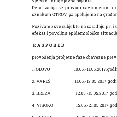
vjerske i druge javne objekte.
Deratizacija se provodi savremenim i 
oznakom OTROV, pa apelujemo na građanstv
Pozivamo sve subjekte na saradnju pri iz
efekat i povoljnu epidemiološku situacij
R A S P O R E D
provođenja proljetne faze obavezne prev
1. OLOVO 10.05.-11.05.2017.godi
2. VAREŠ 11.05.-12.05.2017.godi
3. BREZA 12.05.-15.05.2017.god
4. VISOKO 15.05.-21.05.2017.god