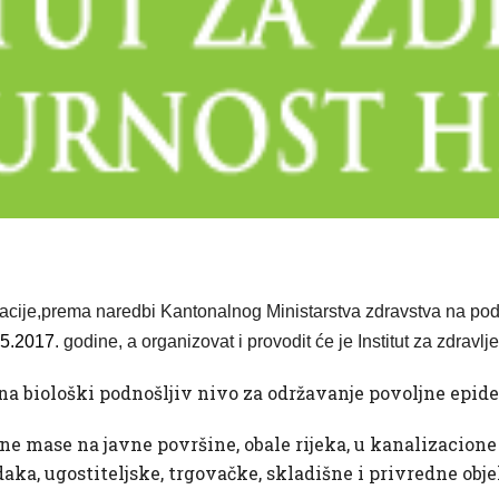
acije,
prema naredbi Kantonalnog Ministarstva zdravstva na po
05.2017
. godine, a organizovat i provodit će je Institut za zdravlj
a na biološki podnošljiv nivo za održavanje povoljne epi
ne mase na javne površine, obale rijeka, u kanalizacione 
aka, ugostiteljske, trgovačke, skladišne i privredne obj