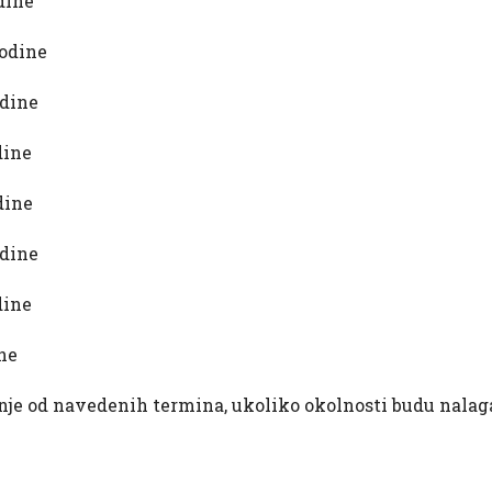
ine
dine
dine
dine
ine
dine
dine
ne
e od navedenih termina, ukoliko okolnosti budu nalaga