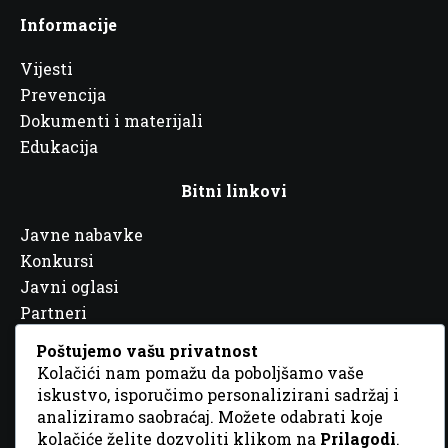
Informacije
Vijesti
Prevencija
Dokumenti i materijali
Edukacija
Bitni linkovi
Javne nabavke
Konkursi
Javni oglasi
Partneri
Poštujemo vašu privatnost
Kolačići nam pomažu da poboljšamo vaše
iskustvo, isporučimo personalizirani sadržaj i
analiziramo saobraćaj. Možete odabrati koje
© 2026 Sva prava zadržana. Dizajn
GordonDM
kolačiće želite dozvoliti klikom na
Prilagodi
.